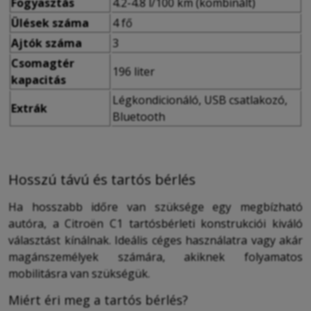
Fogyasztás
4.2-4.8 l/100 km (kombinált)
Ülések száma
4 fő
Ajtók száma
3
Csomagtér
196 liter
kapacitás
Légkondicionáló, USB csatlakozó,
Extrák
Bluetooth
Hosszú távú és tartós bérlés
Ha hosszabb időre van szüksége egy megbízható
autóra, a Citroën C1 tartósbérleti konstrukciói kiváló
választást kínálnak. Ideális céges használatra vagy akár
magánszemélyek számára, akiknek folyamatos
mobilitásra van szükségük.
Miért éri meg a tartós bérlés?