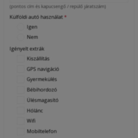
(pontos cím és kapucsengő / repülő járatszám)
Külföldi autó használat
*
Igen
Nem
Igényelt extrák
Kiszállítás
GPS navigáció
Gyermekülés
Bébihordozó
Ülésmagasító
Hólánc
Wifi
Mobiltelefon