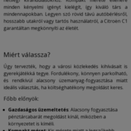
hétvégi kirándulásokhoz. Kompakt mérete ellenére
minden kényelmi igényt kielégít, így kiváló társ a
mindennapokban. Legyen szó rövid távú autóbérlésről,
hosszabb utakról vagy tartós használatról, a Citroën C1
garantáltan megkönnyíti az életét.
Miért válassza?
Úgy tervezték, hogy a városi közlekedés kihívásait is
gyerekjátékká tegye. Fordulékony, könnyen parkolható,
és rendkívül alacsony üzemanyag-fogyasztása miatt
ideális választás, ha költséghatékony megoldást keres.
Főbb előnyök:
Gazdaságos üzemeltetés
: Alacsony fogyasztása
pénztárcabarát megoldást kínál, miközben a
környezetet is kíméli.
Kompakt méret
: Kis mérete miatt a legszűkebb