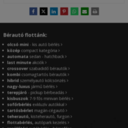
Bérautó flottánk:
olcsó mini
- kis autó bérlés
közép
compact kategória
automata
sedan - hatchback
last minute
akciók
crossover
szabadidő bérautók
kombi
csomagtartós bérautók
hibrid
személyautó kölcsönzés
nagy-luxus
jármű bérlés
terepjáró
- pickup bérbeadás
kisbuszok
7-9 fős minivan bérlés
sofőrbérlés
exkluzív autókkal
tartósbérlet
magán-cégautó
teherautó,
kisteherautó, furgon
flottabérlés,
autópark kezelés