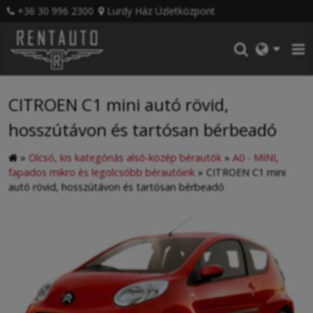
+36 30 996 2300
Lurdy Ház Üzletközpont
CITROEN C1 mini autó rövid,
hosszútávon és tartósan bérbeadó
»
Olcsó, kis kategóriás alsó-közép bérautók
»
A0 - MINI,
fapados mikro és legolcsóbb bérautóink
»
CITROEN C1 mini
autó rövid, hosszútávon és tartósan bérbeadó