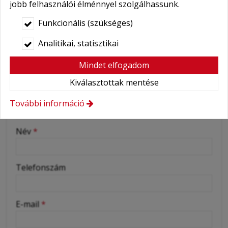
jobb felhasználói élménnyel szolgálhassunk.
Foglaljon még ma, és élvezze a vezetés örömét egy
Funkcionális (szükséges)
modern, praktikus mini autóval!
Analitikai, statisztikai
RENTAUTO online ajánlat / foglalás
Mindet elfogadom
kérés
Kiválasztottak mentése
-
Autó típusa
További információ
-
Név
*
-
Telefonszám
-
E-mail
*