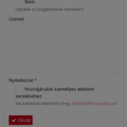
Nem
(díjtalan a Szolgáltatások menüben)
Üzenet
Nyilatkozat
*
Hozzájárulok személyes adataim
kezeléséhez.
Ide kattintva tekinthető meg:
Adatvédelmi nyilatkozat
.
Elküld