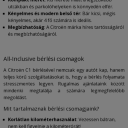
utcákban és parkolóhelyeken is könnyedén elfér.
Kényelmes és modern belső tér
: Bár kicsi, mégis
kényelmes, akár 4 fő számára is ideális.
Megbízhatóság
: A Citroën márka híres tartósságáról
és megbízhatóságáról.
All-Inclusive bérlési csomagok
A Citroën C1 bérlésével nemcsak egy autót kap, hanem
teljes körű szolgáltatásokat is, hogy a bérlés folyamata
stresszmentes legyen. Rugalmas ajánlataink között
mindenki megtalálja a számára legmegfelelőbb
megoldást.
Mit tartalmaznak bérlési csomagjaink?
Korlátlan kilométerhasználat
: Vezessen bátran,
nem kell figyelnie a kilométerórát!