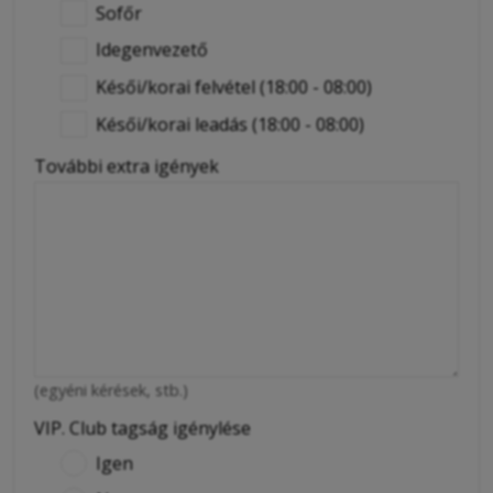
Sofőr
Idegenvezető
Késői/korai felvétel (18:00 - 08:00)
Késői/korai leadás (18:00 - 08:00)
További extra igények
(egyéni kérések, stb.)
VIP. Club tagság igénylése
Igen