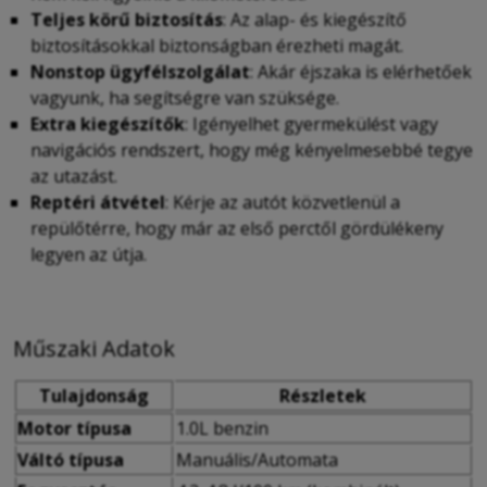
Teljes körű biztosítás
: Az alap- és kiegészítő
biztosításokkal biztonságban érezheti magát.
Nonstop ügyfélszolgálat
: Akár éjszaka is elérhetőek
vagyunk, ha segítségre van szüksége.
Extra kiegészítők
: Igényelhet gyermekülést vagy
navigációs rendszert, hogy még kényelmesebbé tegye
az utazást.
Reptéri átvétel
: Kérje az autót közvetlenül a
repülőtérre, hogy már az első perctől gördülékeny
legyen az útja.
Műszaki Adatok
Tulajdonság
Részletek
Motor típusa
1.0L benzin
Váltó típusa
Manuális/Automata