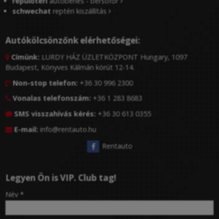
repülőtéri
autóbérlés - bérsofőr
schwechat
reptéri kiszállítás
Autókölcsönzőnk elérhetőségei:
Címünk:
LURDY HÁZ ÜZLETKÖZPONT Hungary, 1097

Budapest, Könyves Kálmán körút 12-14.
Non-stop telefon:
+36 30 996 2300

Vonalas telefonszám:
+36 1 283 8683

SMS visszahívás kérés:
+36 30 613 0355

E-mail:
info@rentauto.hu

Rentauto
Legyen Ön is VIP. Club tag!
-
Név
*