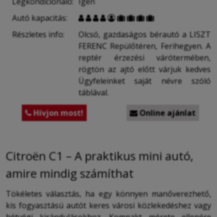
Légkondícionáló:
Igen
Autó kapacitás:









Részletes info:
Olcsó, gazdaságos bérautó a LISZT
FERENC Repülőtéren, Ferihegyen. A
reptér érzezési várótermében,
rögtön az ajtó előtt várjuk kedves
Ügyfeleinket saját névre szóló
táblával.
Hívjon most!
Online ajánlat


Citroën C1 – A praktikus mini autó,
amire mindig számíthat
Tökéletes választás, ha egy könnyen manőverezhető,
kis fogyasztású autót keres városi közlekedéshez vagy