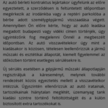
Az autó bérleti kontraktus lejártakor ügyfelünk az előre
egyeztetett, a szerződésen is feltüntetett időpontban
megérkezik az irodánkba vagy a reptéri parkolóba a
bérbe adott személygépjármű visszaadása végett.
Amennyiben Ön előre kérte, hogy az autó leadása
megadott budapesti vagy vidéki címen történjék, úgy
ügyintézőnk fog megjelenni Önnél a megbeszélt
időpontban. Az autó visszavételekor úgy mint a
kiadásakor is közösen, tételesen leellenőrizzük a jármű
műszaki és esztétikai állapotát, kiemelt figyelemmel az
időközben történt esetleges sérülésekre is.
Új sérülés esetében a gépjármű műszaki állapotlapján
regisztráljuk a káreseményt, melynek további
rendezését közös egyeztetés mellett a visszavételkor
intézzük. Úgyszintén ellenőrizzük az autó iratainak,
tartozékainak hiánytalan meglétét, üzemanyag tank
kiadási szintre történő feltöltöttségét és a külön
biztosított extra tartozékokat is.