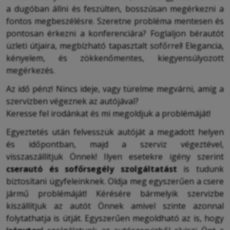
a dugóban állni és feszülten, bosszúsan megérkezni a
fontos megbeszélésre. Szeretne probléma mentesen és
pontosan érkezni a konferenciára? Foglaljon bérautót
üzleti útjaira, megbízható tapasztalt sofőrrel! Elegancia,
kényelem, és zökkenőmentes, kiegyensúlyozott
megérkezés.
Az idő pénz! Nincs ideje, vagy türelme megvárni, amíg a
szervízben végeznek az autójával?
Keresse fel irodánkat és mi megoldjuk a problémáját!
Egyeztetés után felvesszük autóját a megadott helyen
és időpontban, majd a szerviz végeztével,
visszaszállítjuk Önnek! Ilyen esetekre igény szerint
cserautó és sofőrsegély szolgáltatást
is tudunk
biztosítani ügyfeleinknek. Oldja meg egyszerűen a csere
jármű problémáját! Kérésére bármelyik szervizbe
kiszállítjuk az autót Önnek amivel szinte azonnal
folytathatja is útját. Egyszerűen megoldható az is, hogy