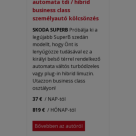
automata tdi / hibrid
business class
személyautó kölcsönzés
SKODA SUPERB
Próbálja ki a
legújabb SuperB szedán
modellt, hogy Önt is
lenyűgözze tudásával ez a
királyi belső térrel rendelkező
automata váltós turbódízeles
vagy plug-in hibrid limuzin.
Utazzon business class
osztályon!
37 €
/ NAP-tól
819 €
/ HÓNAP-tól
Bővebben az autóról