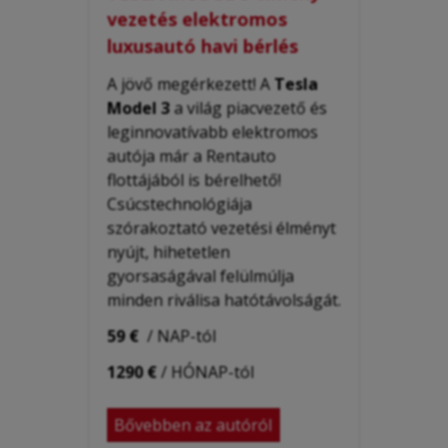
vezetés elektromos
luxusautó havi bérlés
A jövő megérkezett! A
Tesla
Model 3
a világ
piacvezető és
leginnovatívabb elektromos
autója már a Rentauto
flottájából is bérelhető!
Csúcstechnológiája
szórakoztató vezetési élményt
nyújt, hihetetlen
gyorsaságával felülmúlja
minden riválisa hatótávolságát.
59 €
/ NAP-tól
1290 €
/ HÓNAP-tól
Bővebben az autóról