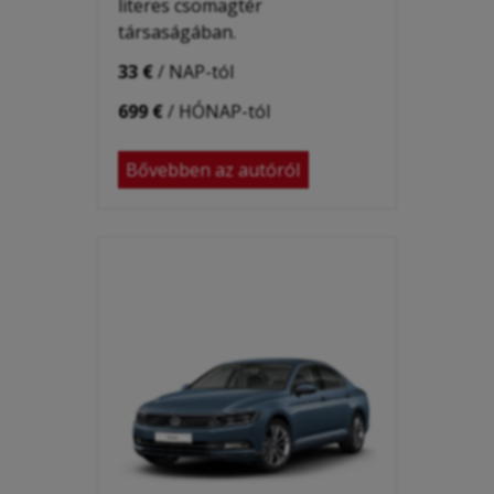
literes csomagtér
társaságában.
33 €
/ NAP-tól
699 €
/ HÓNAP-tól
Bővebben az autóról