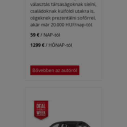
választás társaságoknak síelni,
családoknak
külföldi utakra is,
cégeknek
prezentálni
sofőrrel,
akár már 20.000 HUF/nap-tól.
59 €
/ NAP-tól
1299 €
/ HÓNAP-tól
Bővebben az autóról