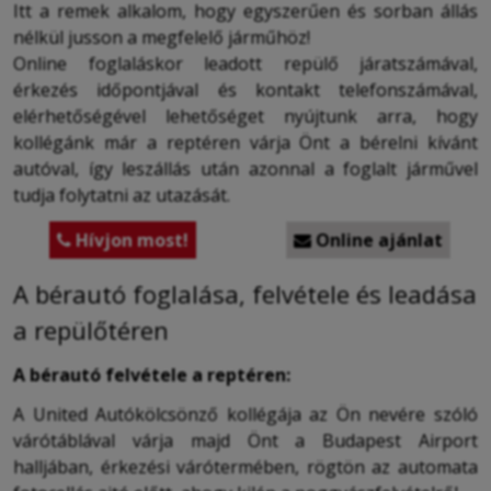
Itt a remek alkalom, hogy egyszerűen és sorban állás
nélkül jusson a megfelelő járműhöz!
Online foglaláskor leadott repülő járatszámával,
érkezés időpontjával és kontakt telefonszámával,
elérhetőségével lehetőséget nyújtunk arra, hogy
kollégánk már a reptéren várja Önt a bérelni kívánt
autóval, így leszállás után azonnal a foglalt járművel
tudja folytatni az utazását.
Hívjon most!
Online ajánlat


A bérautó foglalása, felvétele és leadása
a repülőtéren
A bérautó felvétele a reptéren:
A United Autókölcsönző kollégája az Ön nevére szóló
várótáblával várja majd Önt a Budapest Airport
halljában, érkezési várótermében, rögtön az automata