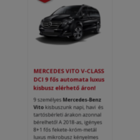
MERCEDES VITO V-CLASS
DCI 9 fős automata luxus
kisbusz elérhető áron!
9 személyes
Mercedes-Benz
Vito
kis
buszunk
napi, havi és
tartósbérleti árakon
azonnal
bérelhető! A 2018-as, igényes
8+1 fős fekete-króm-metál
luxus mikrobusz
kényelmes