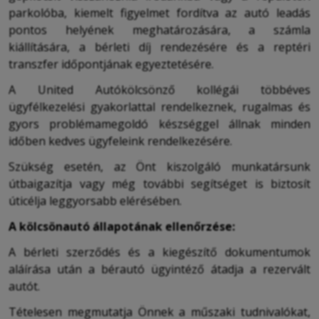
parkolóba, kiemelt figyelmet fordítva az autó leadás
pontos helyének meghatározására, a számla
kiállítására, a bérleti díj rendezésére és a reptéri
transzfer időpontjának egyeztetésére.
A United Autókölcsönző kollégái többéves
ügyfélkezelési gyakorlattal rendelkeznek, rugalmas és
gyors problémamegoldó készséggel állnak minden
időben kedves ügyfeleink rendelkezésére.
Szükség esetén, az Önt kiszolgáló munkatársunk
útbaigazítja vagy még további segítséget is biztosít
úticélja leggyorsabb elérésében.
A kölcsönautó állapotának ellenőrzése:
A bérleti szerződés és a kiegészítő dokumentumok
aláírása után a bérautó ügyintéző átadja a rezervált
autót.
Tételesen megmutatja Önnek a műszaki tudnivalókat,