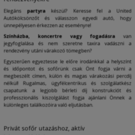
Elegáns
partyra
készül? Keresse fel a United
Autókölcsönzőt és válasszon egyedi autó, hogy
ünnepélyesen érkezzen az eseményre!
Színházba, koncertre vagy fogadásra
van
jegyfoglalása és nem szeretne taxira vadászni a
rendezvény utáni várakozó tömegben?
Egyszerűen egyeztesse le előre irodánkkal a helyszínt
és időpontot és sofőrünk csak Önt fogja várni a
megbeszélt címen, külön és magas várakozási percdíj
nélkül! Rugalmas, ügyfélcentrikus és szolgálatkész
csapatunk a legjobb bérleti díj konstrukciót és
professzionális kiszolgálást fogja ajánlani Önnek a
különleges találkozóira való eljutásban.
Privát sofőr utazáshoz, aktív