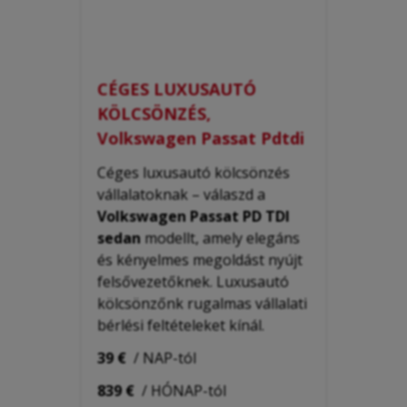
CÉGES LUXUSAUTÓ
KÖLCSÖNZÉS,
Volkswagen Passat Pdtdi
Céges luxusautó kölcsönzés
vállalatoknak – válaszd a
Volkswagen Passat PD TDI
sedan
modellt, amely elegáns
és kényelmes megoldást nyújt
felsővezetőknek. Luxusautó
kölcsönzőnk rugalmas vállalati
bérlési feltételeket kínál.
39 €
/ NAP-tól
839 €
/ HÓNAP-tól