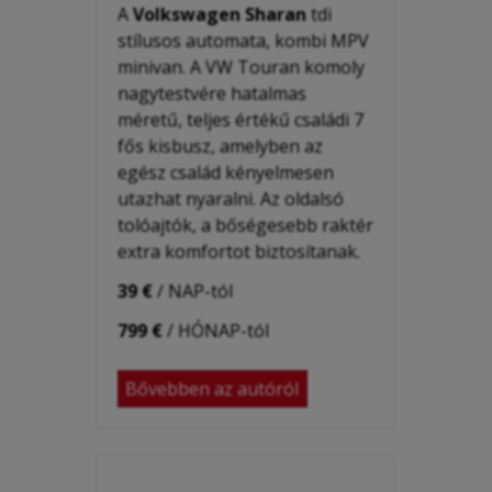
A
Volkswagen Sharan
tdi
stílusos automata, kombi MPV
minivan. A VW Touran komoly
nagytestvére hatalmas
méretű, teljes értékű családi 7
fős kisbusz, amelyben az
egész család kényelmesen
utazhat nyaralni. Az oldalsó
tolóajtók, a bőségesebb raktér
extra komfortot biztosítanak.
39 €
/ NAP-tól
799 €
/ HÓNAP-tól
Bővebben az autóról