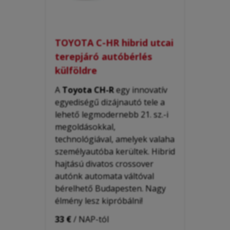
TOYOTA C-HR hibrid utcai
terepjáró autóbérlés
külföldre
A
Toyota CH-R
egy innovatív
egyediségű dizájnautó tele a
lehető legmodernebb 21. sz.-i
megoldásokkal,
technológiával, amelyek valaha
személyautóba kerültek. H
ibrid
hajtású divatos
crossover
autónk automata váltóval
bérelhető Budapesten. Nagy
élmény lesz kipróbálni!
33 €
/ NAP-tól