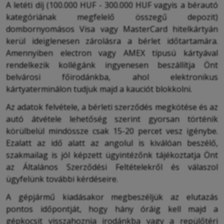
A letéti díj (100.000 HUF - 300.000 HUF vagyis a bérautó
kategóriának megfelelő összegű depozit)
dombornyomásos Visa vagy MasterCard hitelkártyán
kerül ideiglenesen zárolásra a bérlet időtartamára.
Amennyiben electron vagy AMEX típusú kártyával
rendelkezik kollégánk ingyenesen beszállítja Önt
belvárosi főirodánkba, ahol elektronikus
kártyaterminálon tudjuk majd a kauciót blokkolni.
Az adatok felvétele, a bérleti szerződés megkötése és az
autó átvétele lehetőség szerint gyorsan történik
körülbelül mindössze csak 15-20 percet vesz igénybe.
Ezalatt az idő alatt az angolul is kiválóan beszélő,
szakmailag is jól képzett ügyintézőnk tájékoztatja Önt
az Általános Szerződési Feltételekről és válaszol
ügyfelünk további kérdéseire.
A gépjármű kiadásakor megbeszéljük az elutazás
pontos időpontját, hogy hány óráig kell majd a
gépkocsit visszahoznia irodánkba vagy a repülőtéri