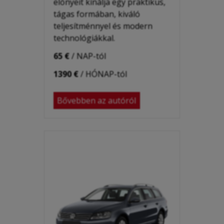
előnyeit kínálja egy praktikus,
tágas formában, kiváló
teljesítménnyel és modern
technológiákkal.
65 €
/ NAP-tól
1390 €
/ HÓNAP-tól
Bővebben az autóról