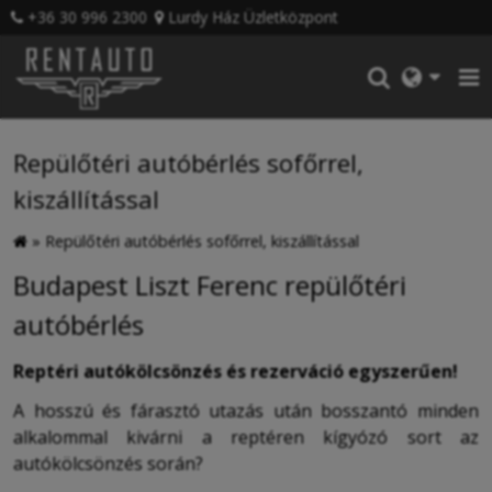
+36 30 996 2300
Lurdy Ház Üzletközpont
Repülőtéri autóbérlés sofőrrel,
kiszállítással
»
Repülőtéri autóbérlés sofőrrel, kiszállítással
Budapest Liszt Ferenc repülőtéri
autóbérlés
Reptéri autókölcsönzés és rezerváció egyszerűen!
A hosszú és fárasztó utazás után bosszantó minden
alkalommal kivárni a reptéren kígyózó sort az
autókölcsönzés során?