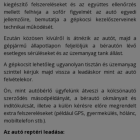
kiegészítő felszereléseket és az együttes ellenőrzés
mellett felhívja a sofőr figyelmét az autó egyedi
jellemzőire, bemutatja a gépkocsi kezelőszerveinek
technikai működését.
Ezután közösen kívülről is átnézik az autót, majd a
gépjármű állapotlapon feljelöljük a bérautón lévő
esetleges sérüléseket és az üzemanyag tank állást.
A gépkocsit lehetőleg ugyanolyan tisztán és üzemanyag
szinttel kérjük majd vissza a leadáskor mint az autó
felvételekor.
Ön, mint autóbérlő ügyfelünk átveszi a kölcsönautó
szerződés másodpéldányát, a bérautó okmányait és
indítókulcsát, illetve a külön kérésre előre megrendelt
extra felszereléseket (például GPS, gyermekülés, hólánc,
mobiltelefon stb.).
Az autó reptéri leadása: