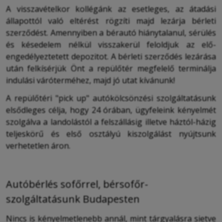
A visszavételkor kollégánk az esetleges, az átadási
állapottól való eltérést rögzíti majd lezárja bérleti
szerződést. Amennyiben a bérautó hiánytalanul, sérülés
és késedelem nélkül visszakerül feloldjuk az elő-
engedélyeztetett depozitot. A bérleti szerződés lezárása
után felkísérjük Önt a repülőtér megfelelő terminálja
indulási váróterméhez, majd jó utat kívánunk!
A repülőtéri "pick up" autókölcsönzési szolgáltatásunk
elsődleges célja, hogy 24 órában, ügyfeleink kényelmét
szolgálva a landolástól a felszállásig illetve háztól-házig
teljeskörű és első osztályú kiszolgálást nyújtsunk
verhetetlen áron.
Autóbérlés sofőrrel, bérsofőr-
szolgáltatásunk Budapesten
Nincs is kényelmetlenebb annál, mint tárgyalásra sietve