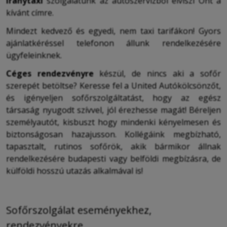
iránytaxi
szolgálatunk az autószervizből elviszi Önt a
kívánt címre.
Mindezt kedvező és egyedi, nem taxi tarifákon! Gyors
ajánlatkéréssel telefonon állunk rendelkezésére
ügyfeleinknek.
Céges rendezvényre
készül, de nincs aki a sofőr
szerepét betöltse? Keresse fel a United Autókölcsönzőt,
és igényeljen sofőrszolgáltatást, hogy az egész
társaság nyugodt szívvel, jól érezhesse magát! Béreljen
személyautót, kisbuszt hogy mindenki kényelmesen és
biztonságosan hazajusson. Kollégáink megbízható,
tapasztalt, rutinos sofőrök, akik bármikor állnak
rendelkezésére budapesti vagy belföldi megbízásra, de
külföldi hosszú utazás alkalmával is!
Sofőrszolgálat eseményekhez,
rendezvényekre