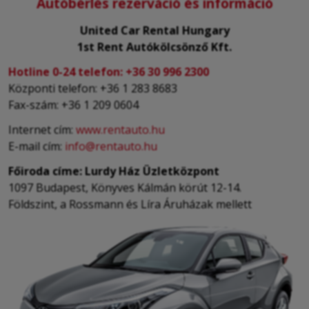
Autóbérlés rezerváció és információ
United Car Rental Hungary
1st Rent Autókölcsönző Kft.
Hotline 0-24 telefon:
+36 30 996 2300
Központi telefon: +36 1 283 8683
Fax-szám: +36 1 209 0604
Internet cím:
www.rentauto.hu
E-mail cím:
info@rentauto.hu
Főiroda címe: Lurdy Ház Üzletközpont
1097 Budapest, Könyves Kálmán körút 12-14.
Földszint, a Rossmann és Líra Áruházak mellett