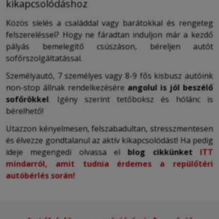
kikapcsolódáshoz
Közös síelés a családdal vagy barátokkal és rengeteg
felszereléssel? Hogy ne fáradtan induljon már a kezdő
pályás bemelegítő csúszáson, béreljen autót
sofőrszolgáltatással.
Személyautó, 7 személyes vagy 8-9 fős kisbusz autóink
non-stop állnak rendelkezésére
angolul is jól beszélő
sofőrökkel
. Igény szerint tetőboksz és hólánc is
bérelhető!
Utazzon kényelmesen, felszabadultan, stresszmentesen
és élvezze gondtalanul az aktív kikapcsolódást! Ha pedig
ideje megengedi olvassa el
blog cikkünket
ITT
mindarról, amit tudnia érdemes a repülőtéri
autóbérlés során!