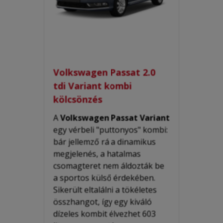
Volkswagen Passat 2.0
tdi Variant kombi
kölcsönzés
A
Volkswagen Passat Variant
egy vérbeli "puttonyos" kombi:
bár jellemző rá a dinamikus
megjelenés, a hatalmas
csomagteret nem áldozták be
a sportos külső érdekében.
Sikerült eltalálni a tökéletes
összhangot, így egy kiváló
dízeles kombit élvezhet 603