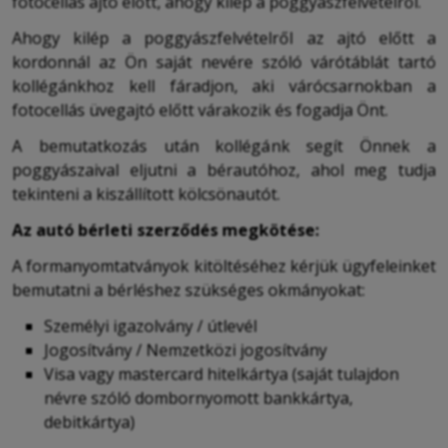
fotocellás ajtó előtt, ahogy kilép a poggyászfelvételről.
Ahogy kilép a poggyászfelvételről az ajtó előtt a
kordonnál az Ön saját nevére szóló várótáblát tartó
kollégánkhoz kell fáradjon, aki várócsarnokban a
fotocellás üvegajtó előtt várakozik és fogadja Önt.
A bemutatkozás után kollégánk segít Önnek a
poggyászaival eljutni a bérautóhoz, ahol meg tudja
tekinteni a kiszállított kölcsönautót.
Az autó bérleti szerződés megkötése:
A formanyomtatványok kitöltéséhez kérjük ügyfeleinket
bemutatni a bérléshez szükséges okmányokat:
Személyi igazolvány / útlevél
Jogosítvány / Nemzetközi jogosítvány
Visa vagy mastercard hitelkártya (saját tulajdon
névre szóló dombornyomott bankkártya,
debitkártya)