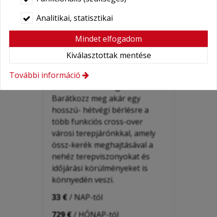
Suzuki Vitara 4WD
Analitikai, statisztikai
összkerék meghajtással
szabadidő autóbérlés
Mindet elfogadom
Budapest belvárosában
Kiválasztottak mentése
A
Suzuki Vitara 4WD
1.4 turbo
További információ
szabadidőautó a céltudatos és
modern sofőrök igazi útitársa.
Barátkozz meg akár egy
hosszú- hétvégi bérlésre a
több funkciós cross-over
városi terepjárónkkal, amely
össz-kerék meghajtásával a
nehéz terepviszonyokat és
időjárási körülményeket is
könnyedén veszi.
33 €
/ NAP-tól
729 €
/ HÓNAP-tól