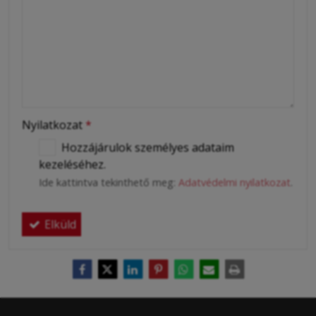
Nyilatkozat
*
Hozzájárulok személyes adataim
kezeléséhez.
Ide kattintva tekinthető meg:
Adatvédelmi nyilatkozat
.
Elküld