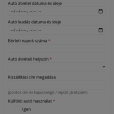
-
Autó átvétel dátuma és ideje
Autó leadás dátuma és ideje
Bérleti napok száma
*
Autó átvételi helyszín
*
Kiszállítási cím megadása
(pontos cím és kapucsengő / repülő járatszám)
Külföldi autó használat
*
Igen