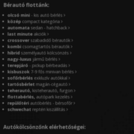
Bérautó flottánk:
olcsó mini
- kis autó bérlés
közép
compact kategória
automata
sedan - hatchback
last minute
akciók
crossover
szabadidő bérautók
kombi
csomagtartós bérautók
hibrid
személyautó kölcsönzés
nagy-luxus
jármű bérlés
terepjáró
- pickup bérbeadás
kisbuszok
7-9 fős minivan bérlés
sofőrbérlés
exkluzív autókkal
tartósbérlet
magán-cégautó
teherautó,
kisteherautó, furgon
flottabérlés,
autópark kezelés
repülőtéri
autóbérlés - bérsofőr
schwechat
reptéri kiszállítás
Autókölcsönzőnk elérhetőségei: