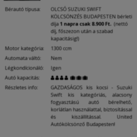
Bérautó típusa:
OLCSÓ SUZUKI SWIFT
KÖLCSÖNZÉS BUDAPESTEN bérleti
díja
1 napra csak 8.900 Ft.
(nettó
díj, főszezon után a szabad
kapacitásig!)
Motor kategória:
1300 ccm
Automata váltó:
Nem
Légkondícionáló:
Igen
Autó kapacitás:







Részletes info:
GAZDASÁGOS kis kocsi - Suzuki
Swift kis kategóriás, alacsony
fogyasztású autó bérelhető,
korlátlan használattal, biztosítással
és kiszállítással. United
Autókölcsönző Budapesten!