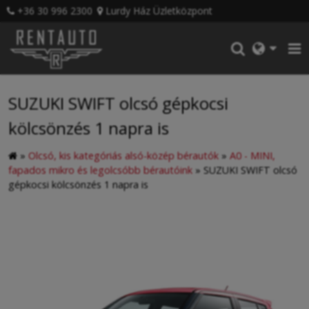
+36 30 996 2300
Lurdy Ház Üzletközpont
SUZUKI SWIFT olcsó gépkocsi
kölcsönzés 1 napra is
»
Olcsó, kis kategóriás alsó-közép bérautók
»
A0 - MINI,
fapados mikro és legolcsóbb bérautóink
»
SUZUKI SWIFT olcsó
gépkocsi kölcsönzés 1 napra is