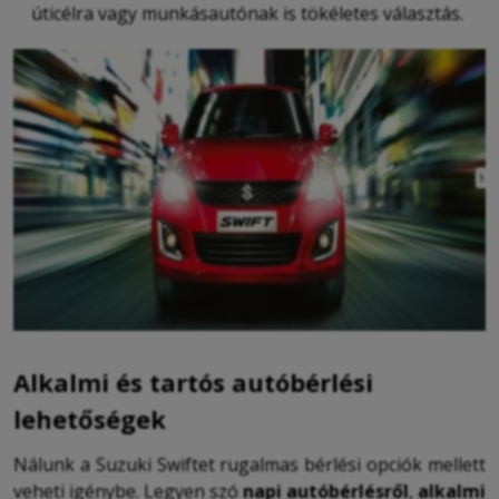
úticélra vagy munkásautónak is tökéletes választás.
Alkalmi és tartós autóbérlési
lehetőségek
Nálunk a Suzuki Swiftet rugalmas bérlési opciók mellett
veheti igénybe. Legyen szó
napi autóbérlésről
,
alkalmi