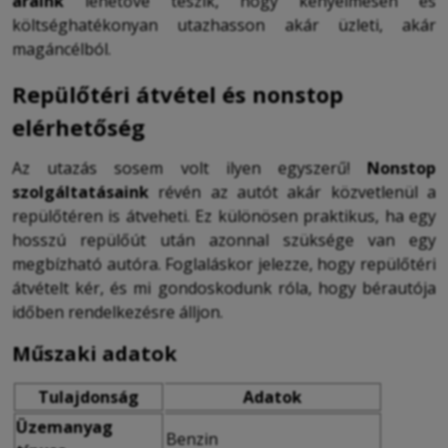
áraink
lehetővé teszik, hogy kényelmesen és
költséghatékonyan utazhasson akár üzleti, akár
magáncélból.
Repülőtéri átvétel és nonstop
elérhetőség
Az utazás sosem volt ilyen egyszerű!
Nonstop
szolgáltatásaink
révén az autót akár közvetlenül a
repülőtéren is átveheti. Ez különösen praktikus, ha egy
hosszú repülőút után azonnal szüksége van egy
megbízható autóra. Foglaláskor jelezze, hogy repülőtéri
átvételt kér, és mi gondoskodunk róla, hogy bérautója
időben rendelkezésre álljon.
Műszaki adatok
Tulajdonság
Adatok
Üzemanyag
Benzin