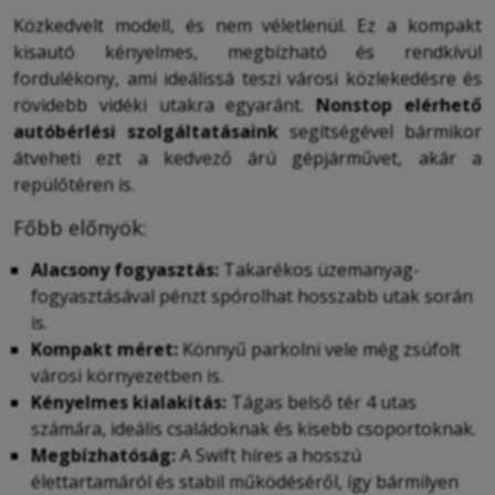
Közkedvelt modell, és nem véletlenül. Ez a kompakt
kisautó kényelmes, megbízható és rendkívül
fordulékony, ami ideálissá teszi városi közlekedésre és
rövidebb vidéki utakra egyaránt.
Nonstop elérhető
autóbérlési szolgáltatásaink
segítségével bármikor
átveheti ezt a kedvező árú gépjárművet, akár a
repülőtéren is.
Főbb előnyök:
Alacsony fogyasztás:
Takarékos üzemanyag-
fogyasztásával pénzt spórolhat hosszabb utak során
is.
Kompakt méret:
Könnyű parkolni vele még zsúfolt
városi környezetben is.
Kényelmes kialakítás:
Tágas belső tér 4 utas
számára, ideális családoknak és kisebb csoportoknak.
Megbízhatóság:
A Swift híres a hosszú
élettartamáról és stabil működéséről, így bármilyen