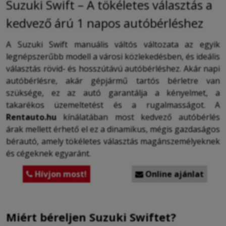
Suzuki Swift – A tökéletes választás a
kedvező árú 1 napos autóbérléshez
A Suzuki Swift manuális váltós változata az egyik
legnépszerűbb modell a városi közlekedésben, és ideális
választás rövid- és hosszútávú autóbérléshez. Akár napi
autóbérlésre, akár gépjármű tartós bérletre van
szüksége, ez az autó garantálja a kényelmet, a
takarékos üzemeltetést és a rugalmasságot. A
Rentauto.hu
kínálatában most kedvező autóbérlés
árak mellett érhető el ez a dinamikus, mégis gazdaságos
bérautó, amely tökéletes választás magánszemélyeknek
és cégeknek egyaránt.
Hívjon most!
Online ajánlat


Miért béreljen Suzuki Swiftet?