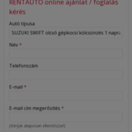
RENTAUTO online ajánlat / foglalás
kérés
-
Autó típusa
-
Név
*
-
Telefonszám
-
E-mail
*
-
E-mail cím megerősítés
*
-
(Kérjük alaposan ellenőrizze!)