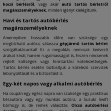
kocsi bérlésről
, vagy akár
autó tartós bérletről
magánszemélyeknek
, minden igényt kielégítünk.
Havi és tartós autóbérlés
magánszemélyeknek
Amennyiben hosszabb időre van szüksége egy
megbízható autóra, válassza
gépjármű tartós bérlet
szolgáltatásunkat! Ez a megoldás nemcsak kedvező
árakat kínál, hanem rugalmasságot is, hiszen nincsenek
rejtett költségek vagy fenntartási kötelezettségek.
Tartós bérlés esetén biztosítjuk a kötelező szervizek
lebonyolítását és a biztosítást is.
Egy-két napos vagy alkalmi autóbérlés
Ha csupán egy egész napra van szüksége egy praktikus
bérautóra vagy egy munkás autóra, a Suzuki Swift
bárhogy is, de remek választás.
Olcsó autóbérlési