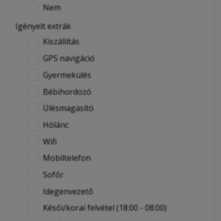
Nem
Igényelt extrák
Kiszállítás
GPS navigáció
Gyermekülés
Bébihordozó
Ülésmagasító
Hólánc
Wifi
Mobiltelefon
Sofőr
Idegenvezető
Késői/korai felvétel (18:00 - 08:00)