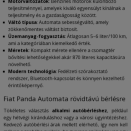
Motorváltozatok
: Benzines motorok különböző
teljesítménnyel, amelyek kiváló egyensúlyt kínálnak a
teljesítmény és a gazdaságosság között.
Váltó típusa
: Automata sebességváltó, amely
zökkenőmentes váltást biztosít.
Üzemanyag-fogyasztás
: Átlagosan 5–6 liter/100 km,
ami a kategóriában kiemelkedő érték.
Méretek
: Kompakt mérete ellenére a csomagtér
bővítési lehetőségekkel akár 870 literes kapacitásúra
növelhető.
Modern technológia
: Fedélzeti szórakoztató
rendszer, Bluetooth-kapcsolat és könnyen kezelhető
érintőképernyő.
Fiat Panda Automata rövidtávú bérlésre
Tökéletes választás
alkalmi autóbérléshez
, például
egy hétvégi kiránduláshoz vagy a városi ügyintézéshez.
Kedvező autóbérlési árak mellett elérhető, így nem kell