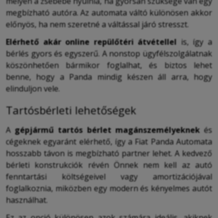
mélyen a zsebébe nyúlnia, ha gyorsan szüksége van egy
megbízható autóra. Az automata váltó különösen akkor
előnyös, ha nem szeretné a váltással járó stresszt.
Elérhető akár online repülőtéri átvétellel
is, így a
bérlés gyors és egyszerű. A nonstop ügyfélszolgálatnak
köszönhetően bármikor foglalhat, és biztos lehet
benne, hogy a Panda mindig készen áll arra, hogy
elinduljon vele.
Tartósbérleti lehetőségek
A
gépjármű tartós bérlet magánszemélyeknek
és
cégeknek egyaránt elérhető, így a Fiat Panda Automata
hosszabb távon is megbízható partner lehet. A kedvező
bérleti konstrukciók révén Önnek nem kell az autó
fenntartási költségeivel vagy amortizációjával
foglalkoznia, miközben egy modern és kényelmes autót
használhat.
Ez az opció különösen azok számára ideális, akiknek