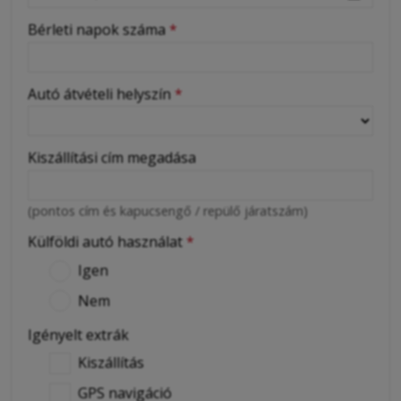
Bérleti napok száma
*
Autó átvételi helyszín
*
Kiszállítási cím megadása
(pontos cím és kapucsengő / repülő járatszám)
Külföldi autó használat
*
Igen
Nem
Igényelt extrák
Kiszállítás
GPS navigáció