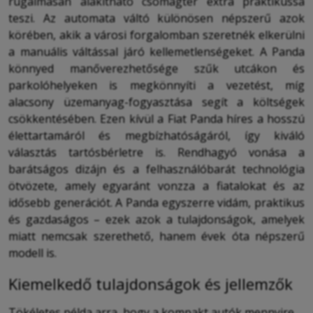
rugalmasan alakítható csomagtér extra praktikussá
teszi. Az automata váltó különösen népszerű azok
körében, akik a városi forgalomban szeretnék elkerülni
a manuális váltással járó kellemetlenségeket. A Panda
könnyed manőverezhetősége szűk utcákon és
parkolóhelyeken is megkönnyíti a vezetést, míg
alacsony üzemanyag-fogyasztása segít a költségek
csökkentésében. Ezen kívül a Fiat Panda híres a hosszú
élettartamáról és megbízhatóságáról, így kiváló
választás tartósbérletre is. Rendhagyó vonása a
barátságos dizájn és a felhasználóbarát technológia
ötvözete, amely egyaránt vonzza a fiatalokat és az
idősebb generációt. A Panda egyszerre vidám, praktikus
és gazdaságos – ezek azok a tulajdonságok, amelyek
miatt nemcsak szerethető, hanem évek óta népszerű
modell is.
Kiemelkedő tulajdonságok és jellemzők
Tökéletes példa arra, hogy a kompakt autók mennyire