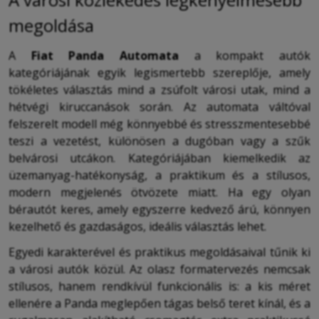
megoldása
A
Fiat Panda Automata
a kompakt autók
kategóriájának egyik legismertebb szereplője, amely
tökéletes választás mind a zsúfolt városi utak, mind a
hétvégi kiruccanások során. Az automata váltóval
felszerelt modell még könnyebbé és stresszmentesebbé
teszi a vezetést, különösen a dugóban vagy a szűk
belvárosi utcákon. Kategóriájában kiemelkedik az
üzemanyag-hatékonyság, a praktikum és a stílusos,
modern megjelenés ötvözete miatt. Ha egy olyan
bérautót keres, amely egyszerre kedvező árú, könnyen
kezelhető és gazdaságos, ideális választás lehet.
Egyedi karakterével és praktikus megoldásaival tűnik ki
a városi autók közül. Az olasz formatervezés nemcsak
stílusos, hanem rendkívül funkcionális is: a kis méret
ellenére a Panda meglepően tágas belső teret kínál, és a