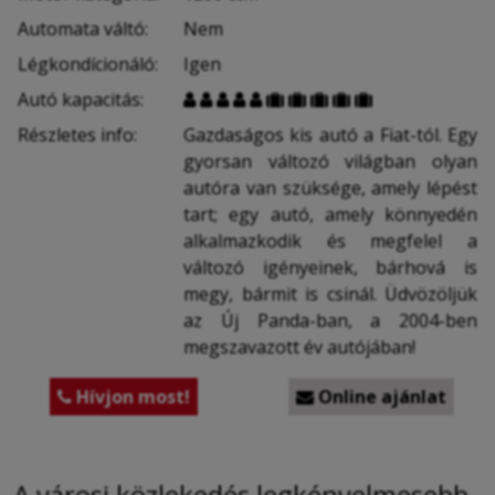
Automata váltó:
Nem
Légkondícionáló:
Igen
Autó kapacitás:










Részletes info:
Gazdaságos kis autó a Fiat-tól. Egy
gyorsan változó világban olyan
autóra van szüksége, amely lépést
tart; egy autó, amely könnyedén
alkalmazkodik és megfelel a
változó igényeinek, bárhová is
megy, bármit is csinál. Üdvözöljük
az Új Panda-ban, a 2004-ben
megszavazott év autójában!
Hívjon most!
Online ajánlat


A városi közlekedés legkényelmesebb