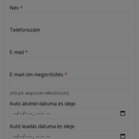
-
Név
*
-
Telefonszám
-
E-mail
*
-
E-mail cím megerősítés
*
-
(Kérjük alaposan ellenőrizze!)
-
Autó átvétel dátuma és ideje
Autó leadás dátuma és ideje