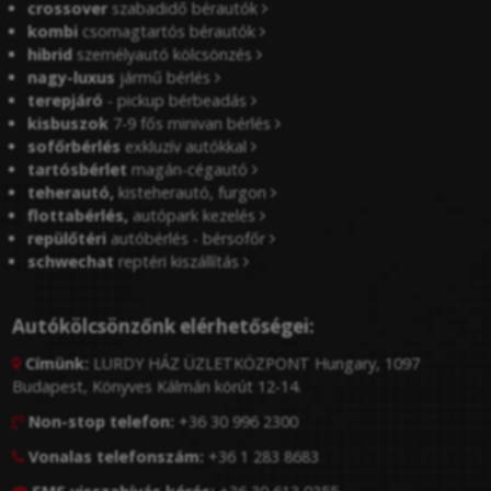
crossover
szabadidő bérautók
kombi
csomagtartós bérautók
hibrid
személyautó kölcsönzés
nagy-luxus
jármű bérlés
terepjáró
- pickup bérbeadás
kisbuszok
7-9 fős minivan bérlés
sofőrbérlés
exkluzív autókkal
tartósbérlet
magán-cégautó
teherautó,
kisteherautó, furgon
flottabérlés,
autópark kezelés
repülőtéri
autóbérlés - bérsofőr
schwechat
reptéri kiszállítás
Autókölcsönzőnk elérhetőségei:
Címünk:
LURDY HÁZ ÜZLETKÖZPONT Hungary, 1097

Budapest, Könyves Kálmán körút 12-14.
Non-stop telefon:
+36 30 996 2300

Vonalas telefonszám:
+36 1 283 8683
