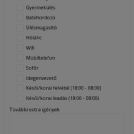
Gyermekülés
Bébihordozó
Ülésmagasító
Hólánc
Wifi
Mobiltelefon
Sofőr
Idegenvezető
Késői/korai felvétel (18:00 - 08:00)
Késői/korai leadás (18:00 - 08:00)
További extra igények