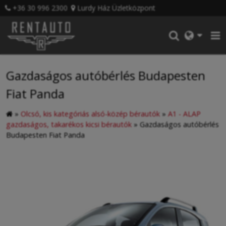
+36 30 996 2300
Lurdy Ház Üzletközpont
Gazdaságos autóbérlés Budapesten
Fiat Panda
»
Olcsó, kis kategóriás alsó-közép bérautók
»
A1 - ALAP
gazdaságos, takarékos kicsi bérautók
»
Gazdaságos autóbérlés
Budapesten Fiat Panda