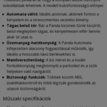
sokoldalúak lehetnek. A modell kulcsfontosságú előnyei:
Automata váltó
: Ideális azoknak, akiknek fontos a
kényelem és a stresszmentes vezetési élmény.
Tágas belső tér
: Bár a Panda kicsinek tűnik kívülről,
belül meglepően tágas, és kényelmesen elfér benne
akár öt utas is.
Üzemanyag-hatékonyság
: A Panda Automata
kifejezetten alacsony fogyasztással működik, így
ideális a hosszabb távú bérlésekhez is.
Manőverezhetőség
: A kis méret és a kiváló
fordulékonyság megkönnyíti a parkolást és a szűk
helyeken való navigációt.
Biztonsági funkciók
: Többek között ABS,
stabilitáskontroll és több légzsák gondoskodik az
utasok biztonságáról.
Műszaki specifikációk