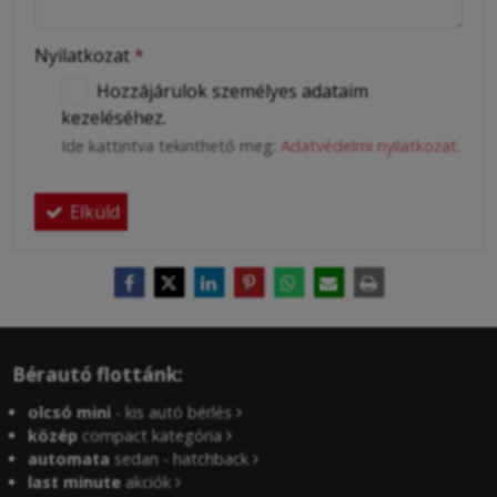
Nyilatkozat
*
Hozzájárulok személyes adataim
kezeléséhez.
Ide kattintva tekinthető meg:
Adatvédelmi nyilatkozat
.
Elküld
Bérautó flottánk:
olcsó mini
- kis autó bérlés
közép
compact kategória
automata
sedan - hatchback
last minute
akciók