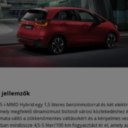
 jellemzők
 1.5 i-MMD Hybrid egy 1,5 literes benzinmotorral és két elek
amely megfelelő dinamizmust biztosít városi közlekedéshez 
mata váltó a zökkenőmentes váltásokért és a kényelmes veze
tban mindössze 4,5-5 liter/100 km fogyasztást ér el, amely