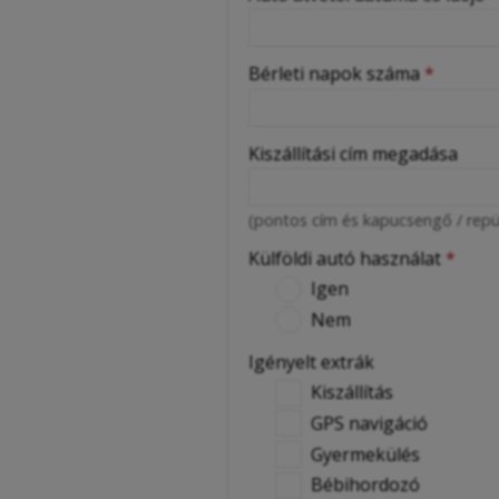
-
Bérleti napok száma
*
-
-
Kiszállítási cím megadása
(pontos cím és kapucsengő / repü
Külföldi autó használat
*
Igen
Nem
Igényelt extrák
Kiszállítás
GPS navigáció
Gyermekülés
Bébihordozó