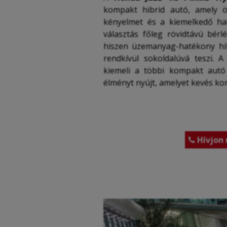
kompakt hibrid autó, amely ö
kényelmet és a kiemelkedő hat
választás főleg rövidtávú bérl
hiszen üzemanyag-hatékony hib
rendkívül sokoldalúvá teszi. 
kiemeli a többi kompakt autó
élményt nyújt, amelyet kevés ko
Hívjon 
