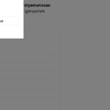
szabb távra.
Folyamatosan
megtalálja az igényeinek
j szintjét!
se
e