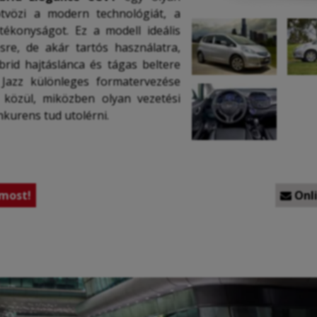
tvözi a modern technológiát, a
ékonyságot. Ez a modell ideális
ésre, de akár tartós használatra,
rid hajtáslánca és tágas beltere
A Jazz különleges formatervezése
 közül, miközben olyan vezetési
nkurens tud utolérni.
most!
Onli
