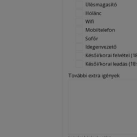
Ülésmagasító
Hólánc
Wifi
Mobiltelefon
Sofőr
Idegenvezető
Késői/korai felvétel (18
Késői/korai leadás (18:
További extra igények