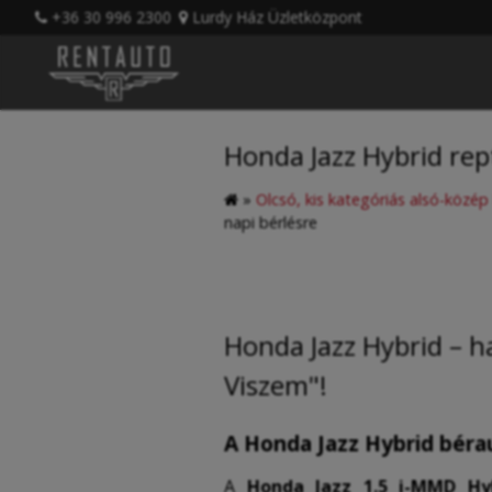
+36 30 996 2300
Lurdy Ház Üzletközpont
Honda Jazz Hybrid rep
»
Olcsó, kis kategóriás alsó-közé
napi bérlésre
Honda Jazz Hybrid – 
Viszem"!
A Honda Jazz Hybrid bér
A
Honda Jazz 1.5 i-MMD Hy