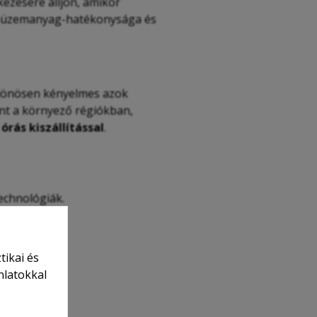
kezésére álljon, amikor
váló üzemanyag-hatékonysága és
ülönösen kényelmes azok
int a környező régiókban,
 órás kiszállítással
.
echnológiák.
tikai és
nlatokkal