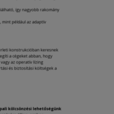
iálható, így nagyobb rakomány
 mint például az adaptív
érleti konstrukcióban keresnek
egíti a cégeket abban, hogy
vagy az operatív lízing
ási és biztosítási költségek a
ppali kölcsönzési lehetőségünk