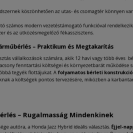
dszernek köszönhetően az utas- és csomagtér könnyen var
utó számos modern vezetéstámogató funkcióval rendelkezik,
er és az ütközésmegelőző fékasszisztens.
pjárműbérlés – Praktikum és Megtakarítás
asztás vállalkozások számára, akik 12 havi vagy több éves b
acsony fenntartási költségei és környezetbarát működése s
bbá tegyék flottájukat. A
folyamatos bérleti konstrukció
knak a költségek pontos tervezésére, miközben a karbantart
bérlés – Rugalmasság Mindenkinek
ége autóra, a Honda Jazz Hybrid ideális választás.
Éjjel-na