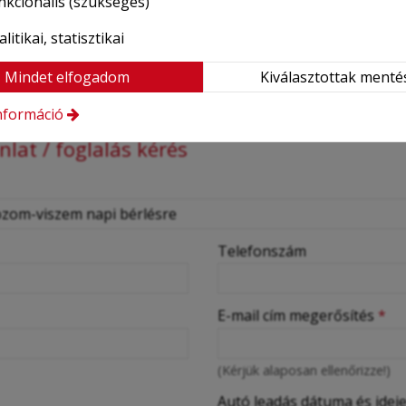
nkcionális (szükséges)
 nyújtotta kényelmet és innovációt akár egy napra, akár hos
litikai, statisztikai
égeink
és a
kedvező autóbérlés áraink
garantálják, hogy 
álassza a Honda Jazz Hybridet, és élvezze a városi autózás ú
Mindet elfogadom
Kiválasztottak menté
nformáció
lat / foglalás kérés
Telefonszám
E-mail cím megerősítés
*
(Kérjük alaposan ellenőrizze!)
Autó leadás dátuma és idej