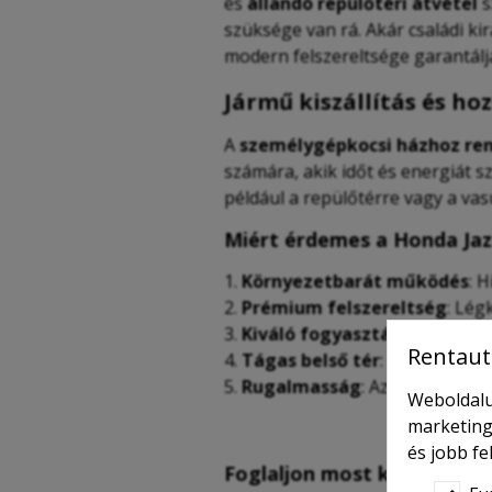
és
állandó repülőtéri átvétel
s
szüksége van rá. Akár családi ki
modern felszereltsége garantálj
Jármű kiszállítás és ho
A
személygépkocsi házhoz re
számára, akik időt és energiát 
például a repülőtérre vagy a vas
Miért érdemes a Honda Jaz
Környezetbarát működés
: 
Prémium felszereltség
: Lég
Kiváló fogyasztás
: Ideális m
Rentaut
Tágas belső tér
: Családok, ü
Rugalmasság
: Az autó tökéle
Weboldalu
marketing
és jobb f
Foglaljon most kedvező ár