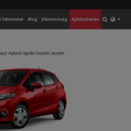
i feltételek
Blog
Elérhetőség
Ajánlatkérés
azz Hybrid reptéri hozom-viszem