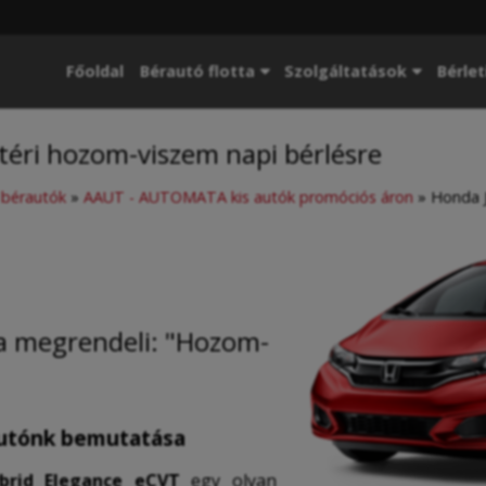
Főoldal
Bérautó flotta
Szolgáltatások
Bérlet
téri hozom-viszem napi bérlésre
p bérautók
»
AAUT - AUTOMATA kis autók promóciós áron
»
Honda J
ha megrendeli: "Hozom-
autónk bemutatása
brid Elegance eCVT
egy olyan