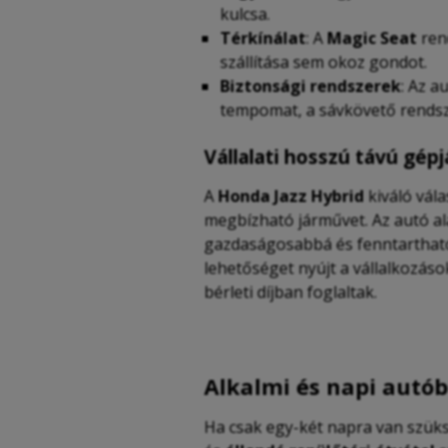
kulcsa.
Térkínálat
: A
Magic Seat
ren
szállítása sem okoz gondot.
Biztonsági rendszerek
: Az a
tempomat, a sávkövető rendsz
Vállalati hosszú távú gé
A
Honda Jazz Hybrid
kiváló vál
megbízható járművet. Az autó al
gazdaságosabbá és fenntartható
lehetőséget nyújt a vállalkozáso
bérleti díjban foglaltak.
Alkalmi és napi autó
Ha csak egy-két napra van szüks