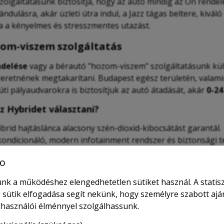
zolgáltatásunk biztosítja, hogy az autó mindig az Ön rendel
rándulásra, akár üzleti útra indul, a Jazz tágas beltere, ki
a a kényelmes és stresszmentes utazást.
zom-viszem szolgáltatás
ndelése
vagy a bérautó "hozom-viszem" szolgáltatásunk k
szeretnének megtakarítani. Budapest egész területén, valam
úti pályaudvarokra is biztosítjuk az autó átadását, akár
0-24
z Hybridet választani?
Hibrid hajtáslánca alacsony szén-dioxid-kibocsátást garantál.
kondicionáló, modern infotainment rendszer és biztonsági t
ind városi, mind hosszabb utakhoz.
o
zleti utazók és kirándulók számára egyaránt megfelelő.
tes választás napi, heti vagy hosszú távú bérlésre is.
nk a működéshez elengedhetetlen sütiket használ. A statisz
 sütik elfogadása segít nekünk, hogy személyre szabott ajá
elhasználói élménnyel szolgálhassunk.
on!