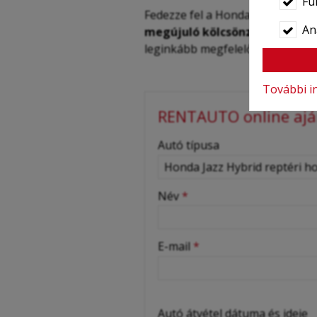
Fu
Fedezze fel a Honda Jazz Hybrid
Ana
megújuló kölcsönzési lehetős
leginkább megfelelő megoldást. V
További i
RENTAUTO online aján
-
Autó típusa
-
Név
*
-
E-mail
*
-
Autó átvétel dátuma és ideje