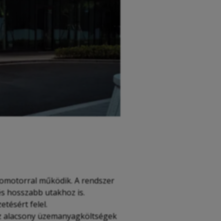
tromotorral működik. A rendszer
és hosszabb utakhoz is.
tésért felel.
 az alacsony üzemanyagköltségek