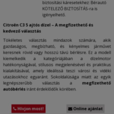
biztosítási káresetekhez: Bérautó
KÖTELEZŐ BIZTOSÍTÁS-ra is
igényelhető.
Citroën C3 5 ajtós dízel – A megfizethető és
kedvező választás
Tökéletes választás mindazok számára, akik
gazdaságos, megbízható, és kényelmes járművet
keresnek rövid vagy hosszú távú bérlésre. Ez a modell
kiemelkedik a kategóriájában a dízelmotor
hatékonyságával, stílusos megjelenésével és praktikus
kialakításával, amely ideálissá teszi városi és vidéki
utazásokhoz egyaránt. Sokoldalúsága miatt az egyik
legnépszerűbb választás a
megfizethető
autóbérlés
iránt érdeklődők körében.
Hívjon most!
Online ajánlat

