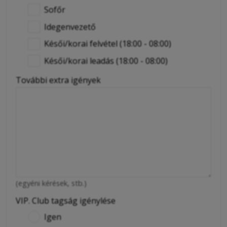
Sofőr
Idegenvezető
Késői/korai felvétel (18:00 - 08:00)
Késői/korai leadás (18:00 - 08:00)
További extra igények
(egyéni kérések, stb.)
VIP. Club tagság igénylése
Igen