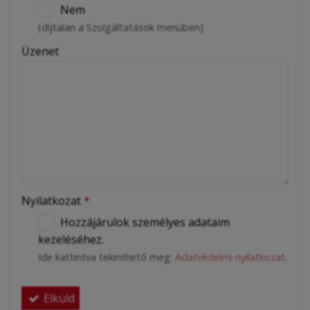
Nem
(díjtalan a Szolgáltatások menüben)
Üzenet
Nyilatkozat
*
Hozzájárulok személyes adataim
kezeléséhez.
Ide kattintva tekinthető meg:
Adatvédelmi nyilatkozat
.
Elküld