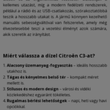
kellemes utazást, míg a modern fedélzeti rendszerek,
például a rádió és az USB-csatlakozás, szórakoztatóbbá
teszik a hosszabb utakat is. A jármű könnyen kezelhető
manuális sebességváltóval van felszerelve, amely még
élvezetesebbé teszi a vezetési élményt azok számára,
akik szeretik az irányítást.
Miért válassza a dízel Citroën C3-at?
Alacsony üzemanyag-fogyasztás
– ideális hosszabb
utakhoz is.
Tágas és kényelmes belső tér
– kompakt méret
mellett is.
Stílusos és modern design
– városi és vidéki
közlekedéshez egyaránt tökéletes.
Rugalmas bérlési lehetőségek
– napi, heti vagy havi
opciókkal.