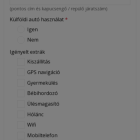
(pontos cím és kapucsengő / repülő járatszám)
Külföldi autó használat
*
Igen
Nem
Igényelt extrák
Kiszállítás
GPS navigáció
Gyermekülés
Bébihordozó
Ülésmagasító
Hólánc
Wifi
Mobiltelefon