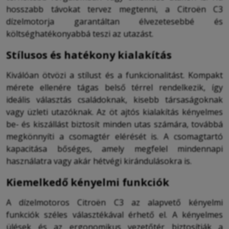
hosszabb távokat tervez megtenni, a Citroën C3
dízelmotorja garantáltan élvezetesebbé és
költséghatékonyabbá teszi az utazást.
Stílusos és hatékony kialakítás
Kiválóan ötvözi a stílust és a funkcionalitást. Kompakt
mérete ellenére tágas belső térrel rendelkezik, így
ideális választás családoknak, kisebb társaságoknak
vagy üzleti utazóknak. Az öt ajtós kialakítás kényelmes
be- és kiszállást biztosít minden utas számára, továbbá
megkönnyíti a csomagtér elérését is. A csomagtartó
kapacitása bőséges, amely megfelel mindennapi
használatra vagy akár hétvégi kirándulásokra is.
Kiemelkedő kényelmi funkciók
A dízelmotoros Citroën C3 az alapvető kényelmi
funkciók széles választékával érhető el. A kényelmes
ülések és az ergonomikus vezetőtér biztosítják a