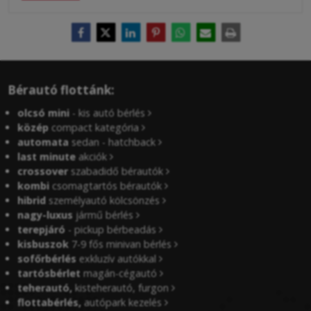
Bérautó flottánk:
olcsó mini
- kis autó bérlés
közép
compact kategória
automata
sedan - hatchback
last minute
akciók
crossover
szabadidő bérautók
kombi
csomagtartós bérautók
hibrid
személyautó kölcsönzés
nagy-luxus
jármű bérlés
terepjáró
- pickup bérbeadás
kisbuszok
7-9 fős minivan bérlés
sofőrbérlés
exkluzív autókkal
tartósbérlet
magán-cégautó
teherautó,
kisteherautó, furgon
flottabérlés,
autópark kezelés