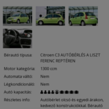
Bérautó típusa:
Citroen C3 AUTÓBÉRLÉS A LISZT
FERENC REPTÉREN
Motor kategória:
1300 ccm
Automata váltó:
Nem
Légkondícionáló:
Nem
Autó kapacitás:









Részletes info:
Autóbérlet olcsó és egyedi árakon,
kedvező konstrukciókkal. Bérautó