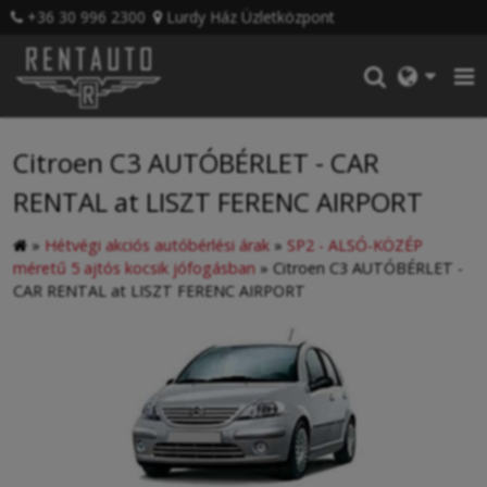
+36 30 996 2300
Lurdy Ház Üzletközpont
Citroen C3 AUTÓBÉRLET - CAR
RENTAL at LISZT FERENC AIRPORT
»
Hétvégi akciós autóbérlési árak
»
SP2 - ALSÓ-KÖZÉP
méretű 5 ajtós kocsik jófogásban
»
Citroen C3 AUTÓBÉRLET -
CAR RENTAL at LISZT FERENC AIRPORT