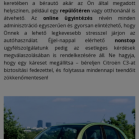
keretében a bérautó akár az Ön által megadott
helyszínen, például egy
repülőtéren
vagy otthonánál is
átvehető. Az
online ügyintézés
révén minden
adminisztráció egyszerűen és gyorsan elintézhető, hogy
Önnek a lehető legkevesebb stresszel járjon az
autóhasználat. Éjjel-nappal elérhető
nonstop
ügyfélszolgálatunk pedig az esetleges kérdések
megválaszolásában is rendelkezésére áll. Ne hagyja,
hogy egy káreset megállítsa – béreljen Citroën C3-at
biztosítási fedezettel, és folytassa mindennapi teendőit
zökkenőmentesen!