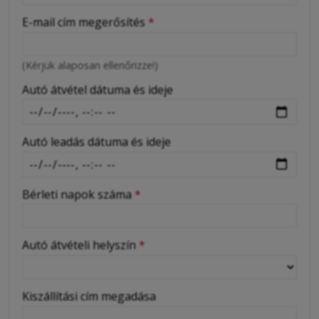
-
E-mail cím megerősítés
*
-
(Kérjük alaposan ellenőrizze!)
-
Autó átvétel dátuma és ideje
Autó leadás dátuma és ideje
Bérleti napok száma
*
Autó átvételi helyszín
*
Kiszállítási cím megadása