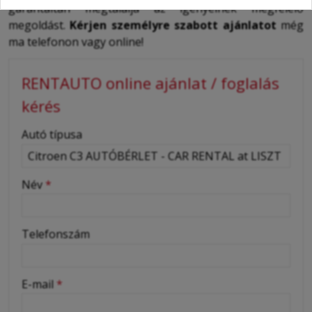
garantáltan megtalálja az igényeinek megfelelő
megoldást.
Kérjen személyre szabott ajánlatot
még
ma telefonon vagy online!
RENTAUTO online ajánlat / foglalás
kérés
-
Autó típusa
-
Név
*
-
Telefonszám
-
E-mail
*