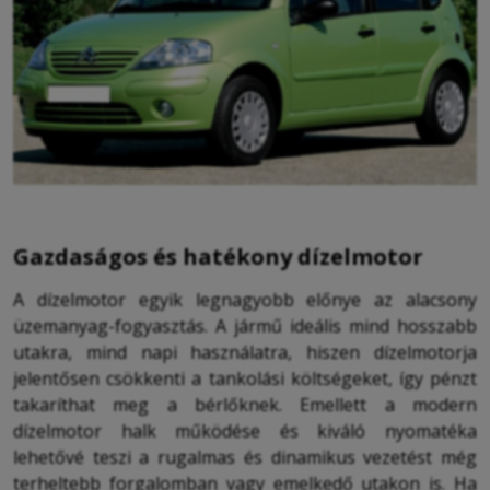
Gazdaságos és hatékony dízelmotor
A dízelmotor egyik legnagyobb előnye az alacsony
üzemanyag-fogyasztás. A jármű ideális mind hosszabb
utakra, mind napi használatra, hiszen dízelmotorja
jelentősen csökkenti a tankolási költségeket, így pénzt
takaríthat meg a bérlőknek. Emellett a modern
dízelmotor halk működése és kiváló nyomatéka
lehetővé teszi a rugalmas és dinamikus vezetést még
terheltebb forgalomban vagy emelkedő utakon is. Ha