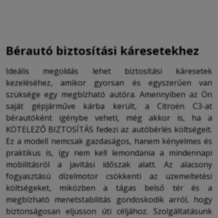
Bérautó biztosítási káresetekhez
Ideális megoldás lehet biztosítási káresetek
kezeléséhez, amikor gyorsan és egyszerűen van
szüksége egy megbízható autóra. Amennyiben az Ön
saját gépjárműve kárba került, a Citroën C3-at
bérautóként igénybe veheti, még akkor is, ha a
KÖTELEZŐ BIZTOSÍTÁS fedezi az autóbérlés költségeit.
Ez a modell nemcsak gazdaságos, hanem kényelmes és
praktikus is, így nem kell lemondania a mindennapi
mobilitásról a javítási időszak alatt. Az alacsony
fogyasztású dízelmotor csökkenti az üzemeltetési
költségeket, miközben a tágas belső tér és a
megbízható menetstabilitás gondoskodik arról, hogy
biztonságosan eljusson úti céljához. Szolgáltatásunk