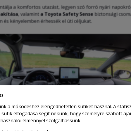
ntálja a komfortos utazást, legyen szó forró nyári napokról
lakítása
, valamint
a Toyota Safety Sense
biztonsági csom
n és kényelemben érhessék el úti céljukat.
o
nk a működéshez elengedhetetlen sütiket használ. A statisz
 sütik elfogadása segít nekünk, hogy személyre szabott ajá
elhasználói élménnyel szolgálhassunk.