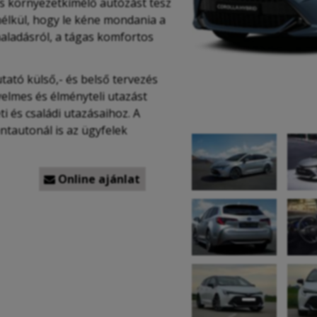
s környezetkímélő autózást tesz
nélkül, hogy le kéne mondania a
aladásról, a tágas komfortos
tató külső,- és belső tervezés
yelmes és élményteli utazást
eti és családi utazásaihoz.
A
ntautonál is az ügyfelek
Online ajánlat
