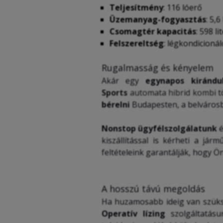
Teljesítmény
: 116 lóerő
Üzemanyag-fogyasztás
: 5,
Csomagtér kapacitás
: 598 li
Felszereltség
: légkondicioná
Rugalmasság és kényelem
Akár egy
egynapos kirándu
Sports
automata hibrid kombi
t
bérelni
Budapesten, a belvárosb
Nonstop ügyfélszolgálatunk
é
kiszállítással is kérheti a já
feltételeink garantálják, hogy Ö
A hosszú távú megoldás
Ha huzamosabb ideig van szük
Operatív lízing
szolgáltatás