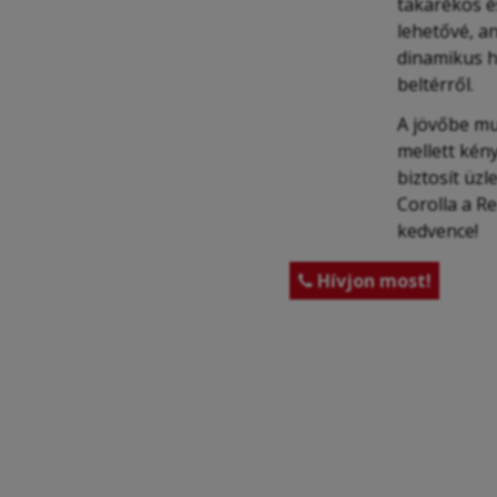
takarékos é
lehetővé, a
dinamikus h
beltérről.
A jövőbe mu
mellett kén
biztosít üzl
Corolla a Re
kedvence!
Hívjon most!
