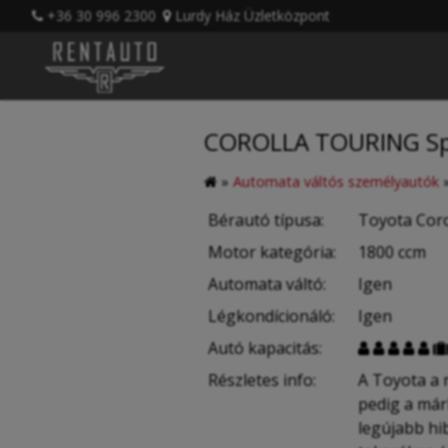
+36 30 996 2300
Lurdy Ház Üzletközpont
COROLLA TOURING Spor
»
Automata váltós személyautók
Bérautó típusa:
Toyota Coro
Motor kategória:
1800 ccm
Automata váltó:
Igen
Légkondícionáló:
Igen
Autó kapacitás:





Részletes info:
A Toyota a 
pedig a már
legújabb hi