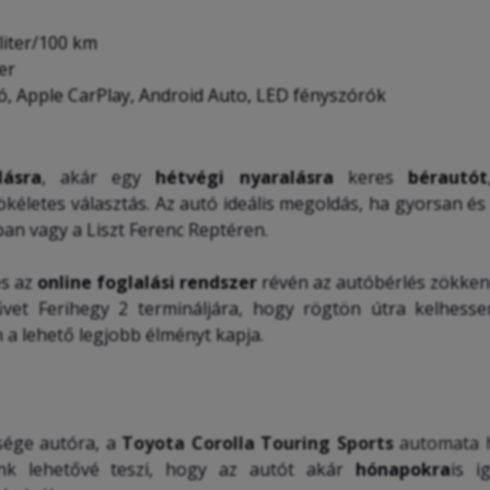
6 liter/100 km
ter
ló, Apple CarPlay, Android Auto, LED fényszórók
lásra
, akár egy
hétvégi nyaralásra
keres
bérautót
ökéletes választás. Az autó ideális megoldás, ha gyorsan é
an vagy a Liszt Ferenc Reptéren.
s az
online foglalási rendszer
révén az autóbérlés zökken
rművet Ferihegy 2 termináljára, hogy rögtön útra kelhesse
n a lehető legjobb élményt kapja.
sége autóra, a
Toyota Corolla Touring Sports
automata h
unk lehetővé teszi, hogy az autót akár
hónapokra
is i