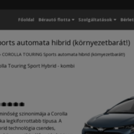
Főoldal
Bérautó flotta
Szolgáltatások
Bérlet
ts automata hibrid (környezetbarát!)
»
COROLLA TOURING Sports automata hibrid (környezetbarát!)
lla Touring Sport Hybrid - kombi





minőség szinonimája a Corolla
ka legkiforrottabb típusa. A
brid technológia csendes,