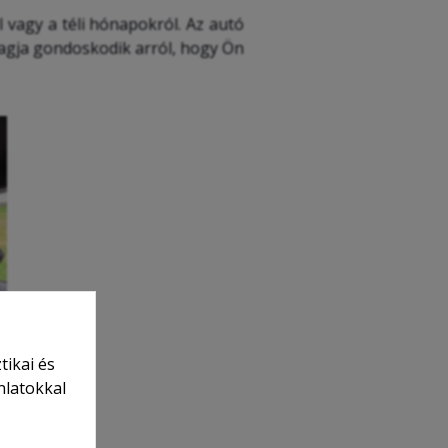
 vagy a téli hónapokról. Az autó
agja gondoskodik arról, hogy Ön
tikai és
nlatokkal