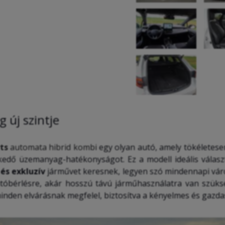
 új szintje
ts
automata hibrid kombi
egy olyan autó, amely tökéletesen
lkedő üzemanyag-hatékonyságot. Ez a modell ideális válas
és exkluzív
járművet keresnek, legyen szó mindennapi vár
utóbérlésre, akár hosszú távú járműhasználatra van szük
nden elvárásnak megfelel, biztosítva a kényelmes és gazda