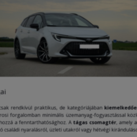
ai
sak rendkívül praktikus, de kategóriájában
kiemelkedőe
városi forgalomban minimális üzemanyag-fogyasztással kö
 hozzá a fenntarthatósághoz. A
tágas csomagtér
, amely a
ó családi nyaralásról, üzleti utakról vagy hétvégi kirándulás