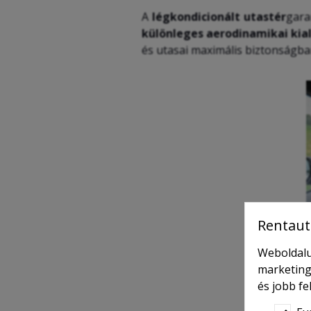
A
légkondicionált utastér
gara
különleges aerodinamikai kia
és utasai maximális biztonságba
Rentaut
Weboldalu
marketing
és jobb f