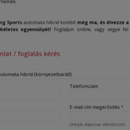
rhelnék.
ng Sports
automata hibrid kombit
még ma, és élvezze a
kéletes egyensúlyát!
Foglaljon online, vagy vegye fe
lat / foglalás kérés
Telefonszám
E-mail cím megerősítés
*
(Kérjük alaposan ellenőrizze!)