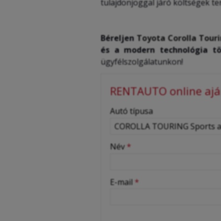
tulajdonjoggal járó költségek te
Béreljen
Toyota Corolla Touri
és a modern technológia tö
ügyfélszolgálatunkon!
RENTAUTO online aján
-
Autó típusa
-
Név
*
-
E-mail
*
-