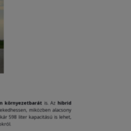
n környezetbarát
is. Az
hibrid
zlekedhessen, miközben alacsony
kár 598 liter kapacitású is lehet,
okról.