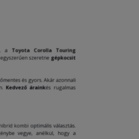
, a
Toyota Corolla Touring
s egyszerűen szeretne
gépkocsit
őmentes és gyors. Akár azonnali
n.
Kedvező
áraink
és rugalmas
ibrid kombi
optimális választás.
génybe vegye, anélkül, hogy a