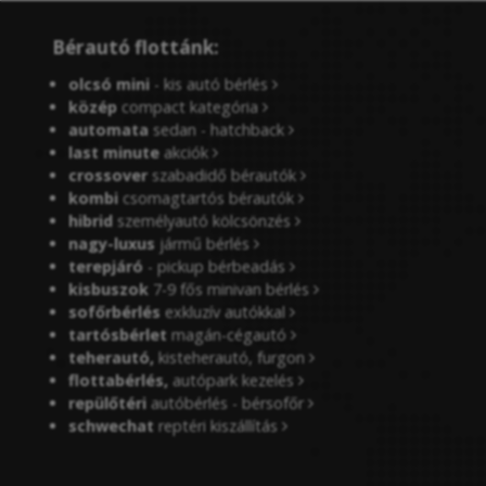
Bérautó flottánk:
olcsó mini
- kis autó bérlés
közép
compact kategória
automata
sedan - hatchback
last minute
akciók
crossover
szabadidő bérautók
kombi
csomagtartós bérautók
hibrid
személyautó kölcsönzés
nagy-luxus
jármű bérlés
terepjáró
- pickup bérbeadás
kisbuszok
7-9 fős minivan bérlés
sofőrbérlés
exkluzív autókkal
tartósbérlet
magán-cégautó
teherautó,
kisteherautó, furgon
flottabérlés,
autópark kezelés
repülőtéri
autóbérlés - bérsofőr
schwechat
reptéri kiszállítás