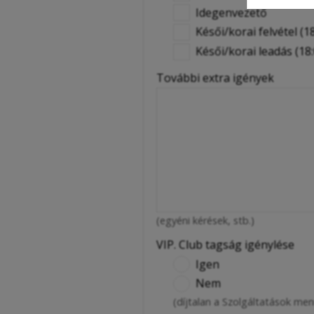
Idegenvezető
Késői/korai felvétel (18
Késői/korai leadás (18:
További extra igények
(egyéni kérések, stb.)
VIP. Club tagság igénylése
Igen
Nem
(díjtalan a Szolgáltatások me