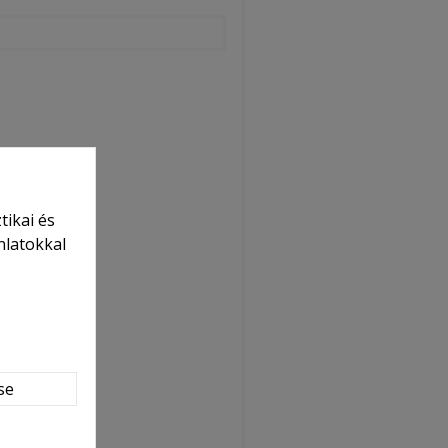
tikai és
nlatokkal
se