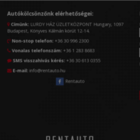
Autókölcsönzőnk elérhetőségei:
Címünk:
LURDY HÁZ ÜZLETKÖZPONT Hungary, 1097

Budapest, Könyves Kálmán körút 12-14.
Non-stop telefon:
+36 30 996 2300

Vonalas telefonszám:
+36 1 283 8683

SMS visszahívás kérés:
+36 30 613 0355

E-mail:
info@rentauto.hu

Rentauto