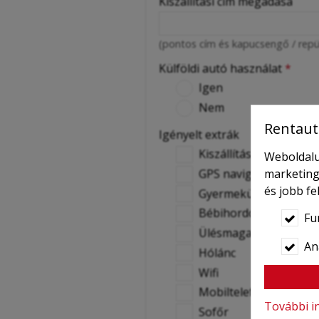
Kiszállítási cím megadása
(pontos cím és kapucsengő / repü
Külföldi autó használat
*
Igen
Nem
Rentaut
Igényelt extrák
Kiszállítás
Weboldalu
GPS navigáció
marketing
és jobb f
Gyermekülés
Bébihordozó
Fu
Ülésmagasító
Ana
Hólánc
Wifi
Mobiltelefon
További i
Sofőr