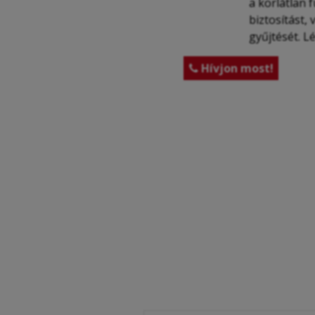
a korlátlan 
biztosítást, 
gyűjtését. L
Hívjon most!
