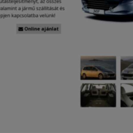
futásteljesítményt, az összes
valamint a jármű szállítását és
épjen kapcsolatba velünk!
Online ajánlat
