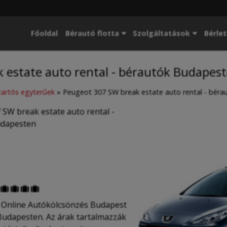
Főoldal
Bérautó flotta
Szolgáltatások
Bérlet
 estate auto rental - bérautók Budapes
artós egyterűek
»
Peugeot 307 SW break estate auto rental - bér
SW break estate auto rental -
udapesten




 Online Autókölcsönzés Budapest
Budapesten. Az árak tartalmazzák