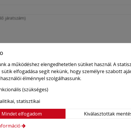
lő járatszám)
o
nk a működéshez elengedhetetlen sütiket használ. A statisz
 sütik elfogadása segít nekünk, hogy személyre szabott ajá
elhasználói élménnyel szolgálhassunk.
nkcionális (szükséges)
litikai, statisztikai
Mindet elfogadom
Kiválasztottak menté
nformáció