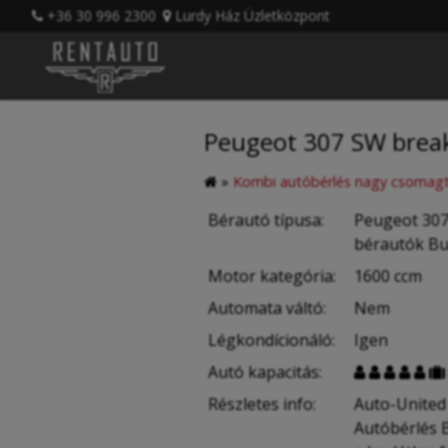
+36 30 996 2300
Lurdy Ház Üzletközpont
Peugeot 307 SW break
»
Kombi autóbérlés nagy csomagt
Bérautó típusa:
Peugeot 307 
bérautók B
Motor kategória:
1600 ccm
Automata váltó:
Nem
Légkondícionáló:
Igen
Autó kapacitás:






Részletes info:
Auto-United
Autóbérlés 