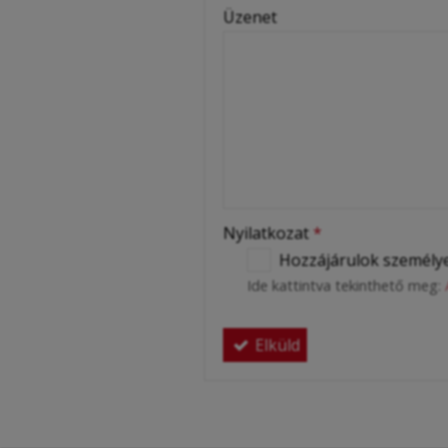
Üzenet
Nyilatkozat
*
Hozzájárulok személye
Ide kattintva tekinthető meg:
Elküld