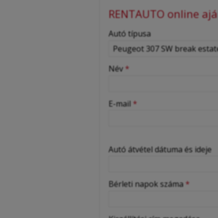
RENTAUTO online aján
-
Autó típusa
-
Név
*
-
E-mail
*
-
Autó átvétel dátuma és ideje
-
Bérleti napok száma
*
-
-