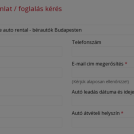
lat / foglalás kérés
Telefonszám
E-mail cím megerősítés
*
(Kérjük alaposan ellenőrizze!)
Autó leadás dátuma és idej
Autó átvételi helyszín
*