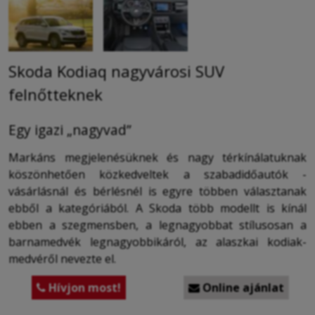
Skoda Kodiaq nagyvárosi SUV
felnőtteknek
Egy igazi „nagyvad”
Markáns megjelenésüknek és nagy térkínálatuknak
köszönhetően közkedveltek a szabadidőautók -
vásárlásnál és bérlésnél is egyre többen választanak
ebből a kategóriából. A Skoda több modellt is kínál
ebben a szegmensben, a legnagyobbat stílusosan a
barnamedvék legnagyobbikáról, az alaszkai kodiak-
medvéről nevezte el.
Hívjon most!
Online ajánlat

