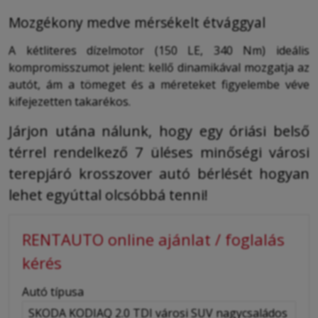
Mozgékony medve mérsékelt étvággyal
A kétliteres dízelmotor (150 LE, 340 Nm) ideális
kompromisszumot jelent: kellő dinamikával mozgatja az
autót, ám a tömeget és a méreteket figyelembe véve
kifejezetten takarékos.
Járjon utána nálunk, hogy egy óriási belső
térrel rendelkező 7 üléses minőségi városi
terepjáró krosszover autó bérlését hogyan
lehet egyúttal olcsóbbá tenni!
RENTAUTO online ajánlat / foglalás
kérés
-
Autó típusa