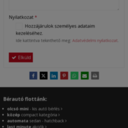
Nyilatkozat
*
Hozzájárulok személyes adataim
kezeléséhez.
Ide kattintva tekinthető meg:
Adatvédelmi nyilatkozat
.
Elküld
Bérautó flottánk:
olcsó mini
- kis autó bérlés
közép
compact kategória
automata
sedan - hatchback
last minute
akciók