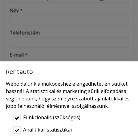
-
Név
*
-
Telefonszám
-
E-mail
*
Rentauto
-
E-mail cím megerősítés
*
Weboldalunk a működéshez elengedhetetlen sütiket
használ. A statisztikai és marketing sütik elfogadása
-
(Kérjük alaposan ellenőrizze!)
segít nekünk, hogy személyre szabott ajánlatokkal és
-
Autó átvétel dátuma és ideje
jobb felhasználói élménnyel szolgálhassunk.
Funkcionális (szükséges)
Autó leadás dátuma és ideje
Analitikai, statisztikai