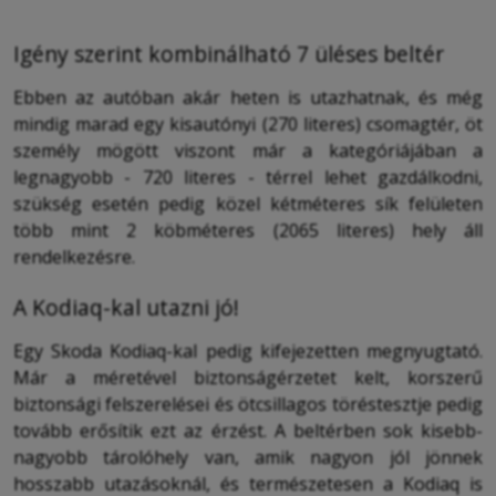
Igény szerint kombinálható 7 üléses beltér
Ebben az autóban akár heten is utazhatnak, és még
mindig marad egy kisautónyi (270 literes) csomagtér, öt
személy mögött viszont már a kategóriájában a
legnagyobb - 720 literes - térrel lehet gazdálkodni,
szükség esetén pedig közel kétméteres sík felületen
több mint 2 köbméteres (2065 literes) hely áll
rendelkezésre.
A Kodiaq-kal utazni jó!
Egy Skoda Kodiaq-kal pedig kifejezetten megnyugtató.
Már a méretével biztonságérzetet kelt, korszerű
biztonsági felszerelései és ötcsillagos töréstesztje pedig
tovább erősítik ezt az érzést. A beltérben sok kisebb-
nagyobb tárolóhely van, amik nagyon jól jönnek
hosszabb utazásoknál, és természetesen a Kodiaq is