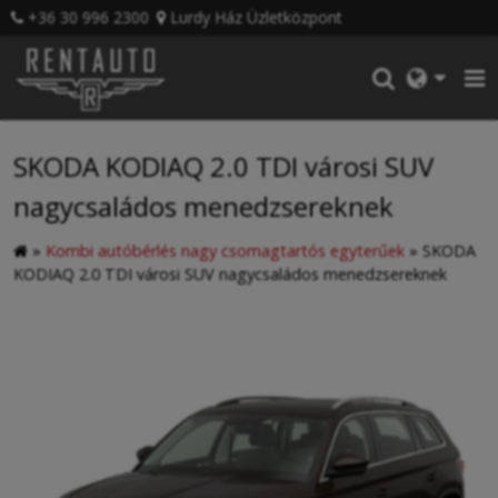
+36 30 996 2300
Lurdy Ház Üzletközpont
SKODA KODIAQ 2.0 TDI városi SUV
nagycsaládos menedzsereknek
»
Kombi autóbérlés nagy csomagtartós egyterűek
»
SKODA
KODIAQ 2.0 TDI városi SUV nagycsaládos menedzsereknek