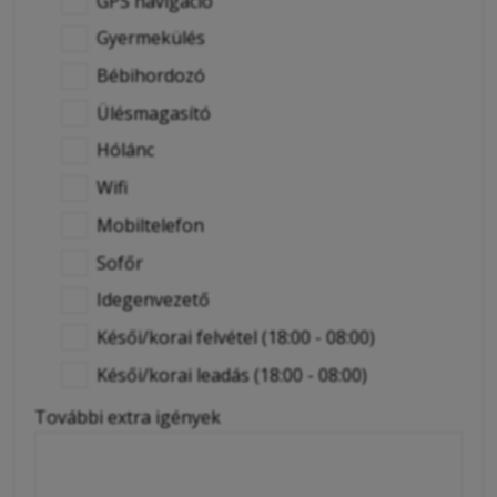
GPS navigáció
Gyermekülés
Bébihordozó
Ülésmagasító
Hólánc
Wifi
Mobiltelefon
Sofőr
Idegenvezető
Késői/korai felvétel (18:00 - 08:00)
Késői/korai leadás (18:00 - 08:00)
További extra igények