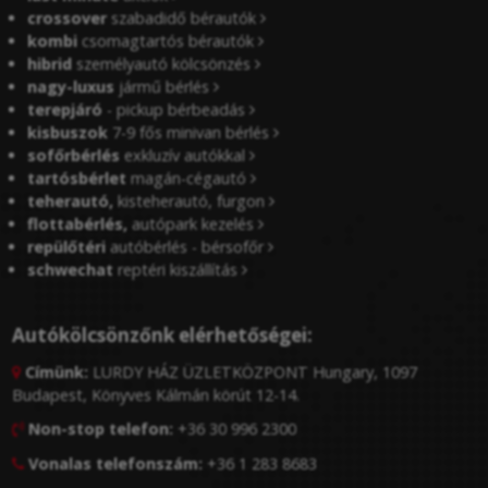
crossover
szabadidő bérautók
kombi
csomagtartós bérautók
hibrid
személyautó kölcsönzés
nagy-luxus
jármű bérlés
terepjáró
- pickup bérbeadás
kisbuszok
7-9 fős minivan bérlés
sofőrbérlés
exkluzív autókkal
tartósbérlet
magán-cégautó
teherautó,
kisteherautó, furgon
flottabérlés,
autópark kezelés
repülőtéri
autóbérlés - bérsofőr
schwechat
reptéri kiszállítás
Autókölcsönzőnk elérhetőségei:
Címünk:
LURDY HÁZ ÜZLETKÖZPONT Hungary, 1097

Budapest, Könyves Kálmán körút 12-14.
Non-stop telefon:
+36 30 996 2300

Vonalas telefonszám:
+36 1 283 8683
