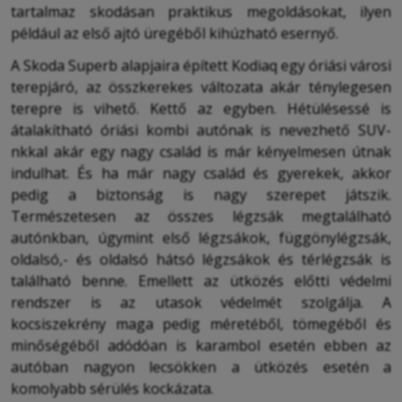
tartalmaz skodásan praktikus megoldásokat, ilyen
például az első ajtó üregéből kihúzható esernyő.
A Skoda Superb alapjaira épített Kodiaq egy óriási városi
terepjáró, az összkerekes változata akár ténylegesen
terepre is vihető. Kettő az egyben. Hétülésessé is
átalakítható óriási kombi autónak is nevezhető SUV-
nkkal akár egy nagy család is már kényelmesen útnak
indulhat. És ha már nagy család és gyerekek, akkor
pedig a biztonság is nagy szerepet játszik.
Természetesen az összes légzsák megtalálható
autónkban, úgymint első légzsákok, függönylégzsák,
oldalsó,- és oldalsó hátsó légzsákok és térlégzsák is
található benne. Emellett az ütközés előtti védelmi
rendszer is az utasok védelmét szolgálja. A
kocsiszekrény maga pedig méretéből, tömegéből és
minőségéből adódóan is karambol esetén ebben az
autóban nagyon lecsökken a ütközés esetén a
komolyabb sérülés kockázata.