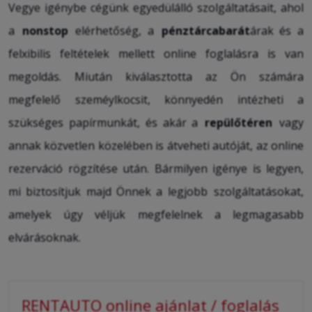
Vegye igénybe cégünk egyedülálló szolgáltatásait, ahol
a
nonstop
elérhetőség, a
pénztárcabarát
árak és a
felxibilis feltételek mellett online foglalásra is van
megoldás. Miután kiválasztotta az Ön számára
megfelelő szeméylkocsit
, könnyedén intézheti a
szükséges papírmunkát, és akár a
repülőtéren
vagy
annak közvetlen közelében is átveheti autóját, az online
rezerváció rögzítése után. Bármilyen igénye is legyen,
mi biztosítjuk majd Önnek a legjobb
szolgáltatásokat,
amelyek úgy véljük megfelelnek a legmagasabb
elvárásoknak.
RENTAUTO online ajánlat / foglalás