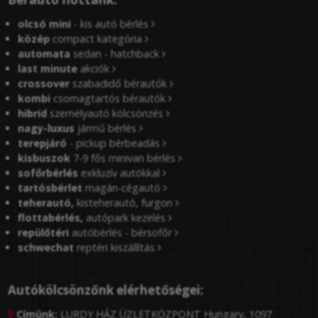
olcsó mini
- kis autó bérlés
közép
compact kategória
automata
sedan - hatchback
last minute
akciók
crossover
szabadidő bérautók
kombi
csomagtartós bérautók
hibrid
személyautó kölcsönzés
nagy-luxus
jármű bérlés
terepjáró
- pickup bérbeadás
kisbuszok
7-9 fős minivan bérlés
sofőrbérlés
exkluzív autókkal
tartósbérlet
magán-cégautó
teherautó,
kisteherautó, furgon
flottabérlés,
autópark kezelés
repülőtéri
autóbérlés - bérsofőr
schwechat
reptéri kiszállítás
Autókölcsönzőnk elérhetőségei:
Címünk:
LURDY HÁZ ÜZLETKÖZPONT Hungary, 1097
