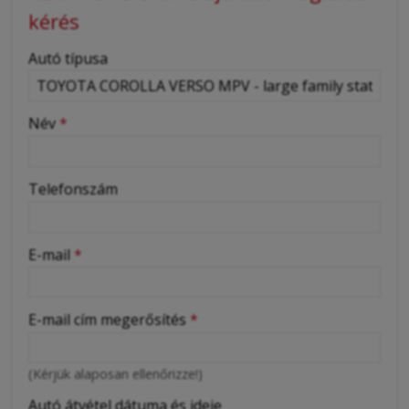
kérés
-
Autó típusa
-
Név
*
-
Telefonszám
-
E-mail
*
-
E-mail cím megerősítés
*
-
(Kérjük alaposan ellenőrizze!)
-
Autó átvétel dátuma és ideje