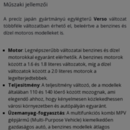
Műszaki jellemzői
A precíz japán gyártmányú egylégterű
Verso
változat
többféle változatban érhető el, beleértve a benzines és
dízel motoros modelleket is.
Motor
: Legnépszerűbb változatai benzines és dízel
motorokkal egyaránt elérhetők. A benzines motorok
között a 1.6 és 1.8 literes változatok, míg a dízel
változatok között a 2.0 literes motorok a
legelterjedtebbek.
Teljesítmény
: A teljesítmény változó, de a modellek
általában 110 és 140 lóerő között mozognak, ami
elegendő ahhoz, hogy kényelmesen közlekedhessen
városi környezetben és autópályán egyaránt.
Üzemanyag-fogyasztás
: A multifunkciós kombi MPV
gépjármű (Multi-Purpose Vehicle) kiemelkedően
gazdaságos autó, a benzines modellek átlagos