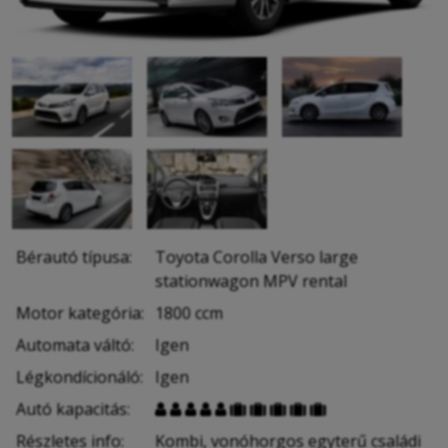
Bérautó típusa:
Toyota Corolla Verso large
stationwagon MPV rental
Motor kategória:
1800 ccm
Automata váltó:
Igen
Légkondícionáló:
Igen
Autó kapacitás:










Részletes info:
Kombi, vonóhorgos egyterű családi