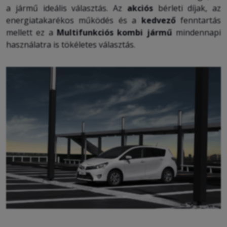
a jármű ideális választás. Az
akciós
bérleti díjak, az
energiatakarékos működés és a
kedvező
fenntartás
mellett ez a
Multifunkciós kombi jármű
mindennapi
használatra is tökéletes választás.