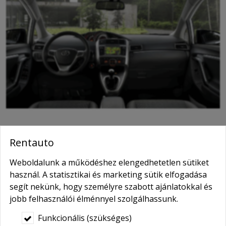
Tartós használat kiváló áron
Rentauto
A
komfortos,
u
tastér-központú minivan
ideális
Weboldalunk a működéshez elengedhetetlen sütiket
választás lehet az állandó használatra igényt tartó
használ. A statisztikai és marketing sütik elfogadása
ügyfeleink számára. Legyen szó akár vállalkozásról,
segít nekünk, hogy személyre szabott ajánlatokkal és
akár privát-személyes használatról, a
Verso-kombi
a
jobb felhasználói élménnyel szolgálhassunk.
legjobb választás, ha fontos a megbízhatóság, a
Funkcionális (szükséges)
kényelem és a rentábilitás. Az időtálló használat