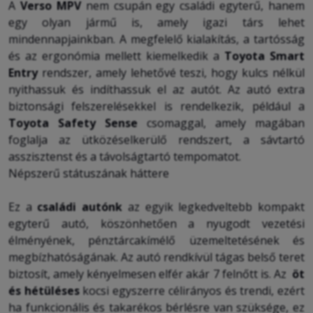
A
Verso MPV
nem csupán egy családi egyterű, hanem
egy olyan jármű is, amely igazi társ lehet
mindennapjainkban. A megfelelő kialakítás, a tartósság
és az ergonómia mellett kiemelkedik a
Toyota Smart
Entry
rendszer, amely lehetővé teszi, hogy kulcs nélkül
nyithassuk és indíthassuk el az autót. Az autó extra
biztonsági felszerelésekkel is rendelkezik, például a
Toyota Safety Sense
csomaggal, amely magában
foglalja az ütközéselkerülő rendszert, a sávtartó
asszisztenst és a távolságtartó tempomatot.
Népszerű státuszának háttere
Ez a
családi autónk
az egyik legkedveltebb kompakt
egyterű autó, köszönhetően a nyugodt vezetési
élményének, pénztárcakímélő üzemeltetésének és
megbízhatóságának. Az autó rendkívül tágas belső teret
biztosít, amely kényelmesen elfér akár 7 felnőtt is. Az
öt
és hétüléses
kocsi
egyszerre célirányos és trendi, ezért
ha funkcionális és takarékos bérlésre van szüksége, ez