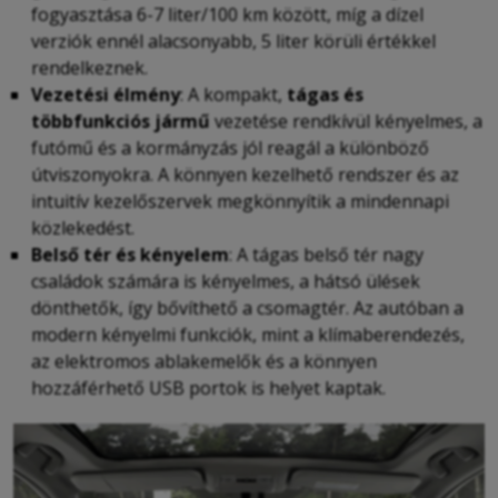
fogyasztása 6-7 liter/100 km között, míg a dízel
verziók ennél alacsonyabb, 5 liter körüli értékkel
rendelkeznek.
Vezetési élmény
: A kompakt,
tágas és
többfunkciós jármű
vezetése rendkívül kényelmes, a
futómű és a kormányzás jól reagál a különböző
útviszonyokra. A könnyen kezelhető rendszer és az
intuitív kezelőszervek megkönnyítik a mindennapi
közlekedést.
Belső tér és kényelem
: A tágas belső tér nagy
családok számára is kényelmes, a hátsó ülések
dönthetők, így bővíthető a csomagtér. Az autóban a
modern kényelmi funkciók, mint a klímaberendezés,
az elektromos ablakemelők és a könnyen
hozzáférhető USB portok is helyet kaptak.