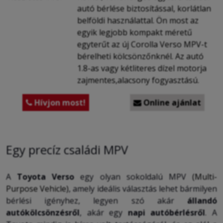
autó bérlése biztosítással, korlátlan
belföldi használattal. Ön most az
egyik legjobb kompakt méretű
egyterűt az új Corolla Verso MPV-t
bérelheti kölcsönzőnknél. Az autó
1.8-as vagy kétliteres dízel motorja
zajmentes,alacsony fogyasztású.
Hívjon most!
Online ajánlat


Egy precíz családi MPV
A
Toyota Verso
egy olyan sokoldalú MPV
(Multi-
Purpose Vehicle)
, amely ideális választás lehet bármilyen
bérlési igényhez, legyen szó akár
állandó
autókölcsönzésről
, akár egy
napi autóbérlésről
. A