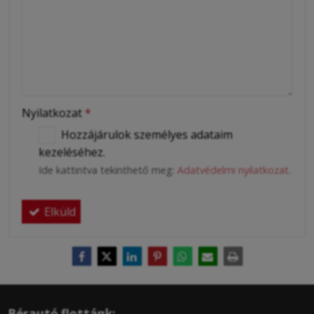
Nyilatkozat
*
Hozzájárulok személyes adataim
kezeléséhez.
Ide kattintva tekinthető meg:
Adatvédelmi nyilatkozat
.
Elküld
Bérautó flottánk: