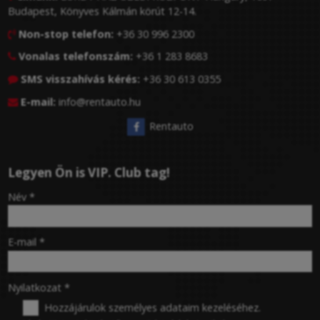
Budapest, Könyves Kálmán körút 12-14.
Non-stop telefon:
+36 30 996 2300

Vonalas telefonszám:
+36 1 283 8683

SMS visszahívás kérés:
+36 30 613 0355

E-mail:
info@rentauto.hu

Rentauto
Legyen Ön is VIP. Club tag!
-
Név
*
-
E-mail
*
-
Nyilatkozat
*
Hozzájárulok személyes adataim kezeléséhez.