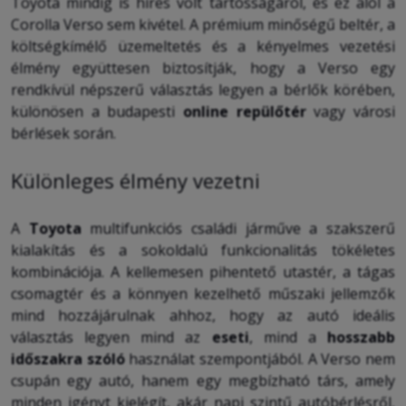
Toyota mindig is híres volt tartósságáról, és ez alól a
Corolla Verso sem kivétel. A prémium minőségű beltér, a
költségkímélő üzemeltetés és a kényelmes vezetési
élmény együttesen biztosítják, hogy a Verso egy
rendkívül népszerű választás legyen a bérlők körében,
különösen a budapesti
online repülőtér
vagy városi
bérlések során.
Különleges élmény vezetni
A
Toyota
multifunkciós családi járműve
a szakszerű
kialakítás és a sokoldalú funkcionalitás tökéletes
kombinációja. A kellemesen pihentető utastér, a tágas
csomagtér és a könnyen kezelhető műszaki jellemzők
mind hozzájárulnak ahhoz, hogy az autó ideális
választás legyen mind az
eseti
, mind a
hosszabb
időszakra szóló
használat
szempontjából. A Verso nem
csupán egy autó, hanem egy megbízható társ, amely
minden igényt kielégít, akár napi szintű autóbérlésről,