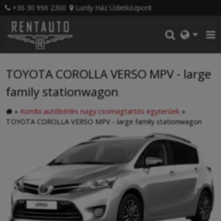
+36 30 996 2300
Lurdy Ház Üzletközpont
TOYOTA COROLLA VERSO MPV - large
family stationwagon
»
Kombi autóbérlés nagy csomagtartós egyterűek
»
TOYOTA COROLLA VERSO MPV - large family stationwagon