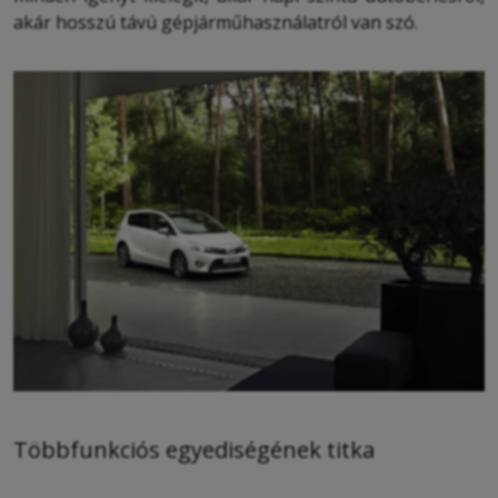
akár hosszú távú gépjárműhasználatról van szó.
Többfunkciós egyediségének
titka