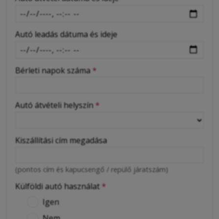
Autó leadás dátuma és ideje
Bérleti napok száma
*
Autó átvételi helyszín
*
Kiszállítási cím megadása
(pontos cím és kapucsengő / repülő járatszám)
Külföldi autó használat
*
Igen
Nem