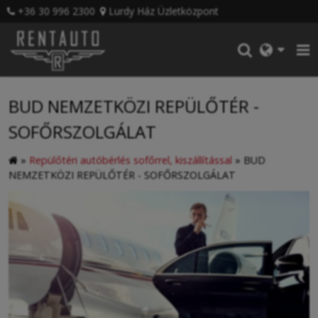
+36 30 996 2300
Lurdy Ház Üzletközpont
BUD NEMZETKÖZI REPÜLŐTÉR -
SOFŐRSZOLGÁLAT
»
Repülőtéri autóbérlés sofőrrel, kiszállítással
»
BUD
NEMZETKÖZI REPÜLŐTÉR - SOFŐRSZOLGÁLAT