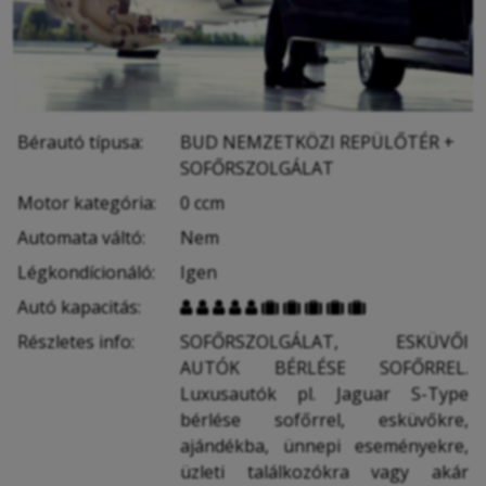
Bérautó típusa:
BUD NEMZETKÖZI REPÜLŐTÉR +
SOFŐRSZOLGÁLAT
Motor kategória:
0 ccm
Automata váltó:
Nem
Légkondícionáló:
Igen
Autó kapacitás:










Részletes info:
SOFŐRSZOLGÁLAT, ESKÜVŐI
AUTÓK BÉRLÉSE SOFŐRREL.
Luxusautók pl. Jaguar S-Type
bérlése sofőrrel, esküvőkre,
ajándékba, ünnepi eseményekre,
üzleti találkozókra vagy akár