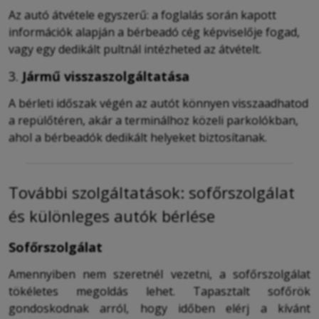
Az autó átvétele egyszerű: a foglalás során kapott
információk alapján a bérbeadó cég képviselője fogad,
vagy egy dedikált pultnál intézheted az átvételt.
3.
Jármű visszaszolgáltatása
A bérleti időszak végén az autót könnyen visszaadhatod
a repülőtéren, akár a terminálhoz közeli parkolókban,
ahol a bérbeadók dedikált helyeket biztosítanak.
További szolgáltatások: sofőrszolgálat
és különleges autók bérlése
Sofőrszolgálat
Amennyiben nem szeretnél vezetni, a sofőrszolgálat
tökéletes megoldás lehet. Tapasztalt sofőrök
gondoskodnak arról, hogy időben elérj a kívánt