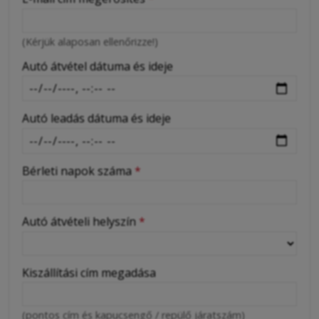
-
(Kérjük alaposan ellenőrizze!)
-
Autó átvétel dátuma és ideje
Autó leadás dátuma és ideje
Bérleti napok száma
*
Autó átvételi helyszín
*
Kiszállítási cím megadása
(pontos cím és kapucsengő / repülő járatszám)