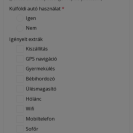
Külföldi autó használat
*
Igen
Nem
Igényelt extrák
Kiszállítás
GPS navigáció
Gyermekülés
Bébihordozó
Ülésmagasító
Hólánc
Wifi
Mobiltelefon
Sofőr