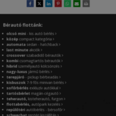
Bérautó flottánk:
olcsó mini
- kis autó bérlés
közép
compact kategória
automata
sedan - hatchback
last minute
akciók
crossover
szabadidő bérautók
kombi
csomagtartós bérautók
hibrid
személyautó kölcsönzés
nagy-luxus
jármű bérlés
terepjáró
- pickup bérbeadás
kisbuszok
7-9 fős minivan bérlés
sofőrbérlés
exkluzív autókkal
tartósbérlet
magán-cégautó
teherautó,
kisteherautó, furgon
flottabérlés,
autópark kezelés
repülőtéri
autóbérlés - bérsofőr
schwechat
reptéri kiszállítás