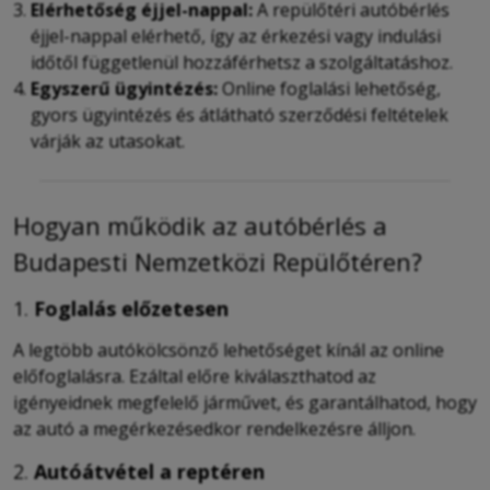
Elérhetőség éjjel-nappal:
A repülőtéri autóbérlés
éjjel-nappal elérhető, így az érkezési vagy indulási
időtől függetlenül hozzáférhetsz a szolgáltatáshoz.
Egyszerű ügyintézés:
Online foglalási lehetőség,
gyors ügyintézés és átlátható szerződési feltételek
várják az utasokat.
Hogyan működik az autóbérlés a
Budapesti Nemzetközi Repülőtéren?
1.
Foglalás előzetesen
A legtöbb autókölcsönző lehetőséget kínál az online
előfoglalásra. Ezáltal előre kiválaszthatod az
igényeidnek megfelelő járművet, és garantálhatod, hogy
az autó a megérkezésedkor rendelkezésre álljon.
2.
Autóátvétel a reptéren