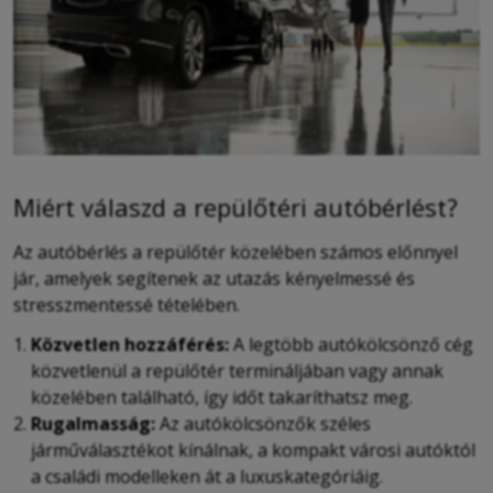
Miért válaszd a repülőtéri autóbérlést?
Az autóbérlés a repülőtér közelében számos előnnyel
jár, amelyek segítenek az utazás kényelmessé és
stresszmentessé tételében.
Közvetlen hozzáférés:
A legtöbb autókölcsönző cég
közvetlenül a repülőtér termináljában vagy annak
közelében található, így időt takaríthatsz meg.
Rugalmasság:
Az autókölcsönzők széles
járműválasztékot kínálnak, a kompakt városi autóktól
a családi modelleken át a luxuskategóriáig.