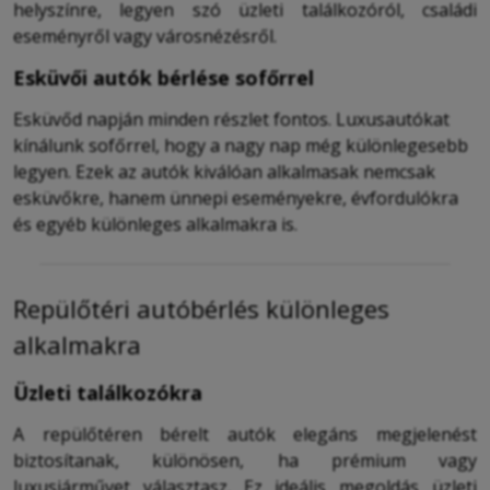
helyszínre, legyen szó üzleti találkozóról, családi
eseményről vagy városnézésről.
Esküvői autók bérlése sofőrrel
Esküvőd napján minden részlet fontos. Luxusautókat
kínálunk sofőrrel, hogy a nagy nap még különlegesebb
legyen. Ezek az autók kiválóan alkalmasak nemcsak
esküvőkre, hanem ünnepi eseményekre, évfordulókra
és egyéb különleges alkalmakra is.
Repülőtéri autóbérlés különleges
alkalmakra
Üzleti találkozókra
A repülőtéren bérelt autók elegáns megjelenést
biztosítanak, különösen, ha prémium vagy
luxusjárművet választasz. Ez ideális megoldás üzleti