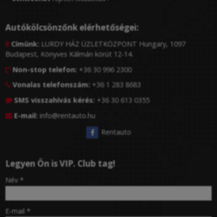
Autókölcsönzőnk elérhetőségei:
Címünk:
LURDY HÁZ ÜZLETKÖZPONT Hungary, 1097

Budapest, Könyves Kálmán körút 12-14.
Non-stop telefon:
+36 30 996 2300

Vonalas telefonszám:
+36 1 283 8683

SMS visszahívás kérés:
+36 30 613 0355

E-mail:
info@rentauto.hu

Rentauto
Legyen Ön is VIP. Club tag!
-
Név
*
-
E-mail
*