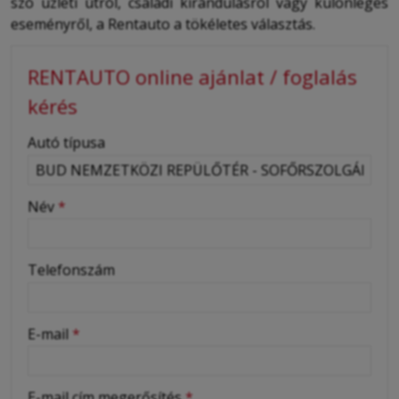
szó üzleti útról, családi kirándulásról vagy különleges
eseményről, a Rentauto a tökéletes választás.
RENTAUTO online ajánlat / foglalás
kérés
-
Autó típusa
-
Név
*
-
Telefonszám
-
E-mail
*
-
E-mail cím megerősítés
*