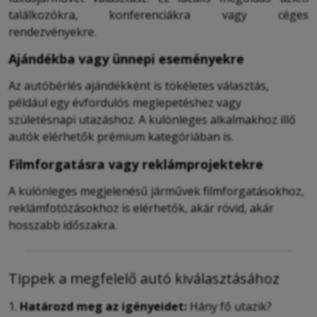
találkozókra, konferenciákra vagy céges
rendezvényekre.
Ajándékba vagy ünnepi eseményekre
Az autóbérlés ajándékként is tökéletes választás,
például egy évfordulós meglepetéshez vagy
születésnapi utazáshoz. A különleges alkalmakhoz illő
autók elérhetők prémium kategóriában is.
Filmforgatásra vagy reklámprojektekre
A különleges megjelenésű járművek filmforgatásokhoz,
reklámfotózásokhoz is elérhetők, akár rövid, akár
hosszabb időszakra.
Tippek a megfelelő autó kiválasztásához
Határozd meg az igényeidet:
Hány fő utazik?