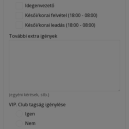
Idegenvezető
Késői/korai felvétel (18:00 - 08:00)
Késői/korai leadás (18:00 - 08:00)
További extra igények
(egyéni kérések, stb.)
VIP. Club tagság igénylése
Igen
Nem