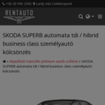
+36 30 996 2300
Lurdy Ház Üzletközpont
SKODA SUPERB automata tdi / hibrid
business class személyautó
kölcsönzés
»
Repülőtéri transzfer prémium autók sofőrrel
»
SKODA
SUPERB automata tdi / hibrid business class személyautó
kölcsönzés