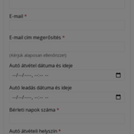
-
E-mail
*
-
E-mail cím megerősítés
*
-
(Kérjük alaposan ellenőrizze!)
-
Autó átvétel dátuma és ideje
Autó leadás dátuma és ideje
Bérleti napok száma
*
Autó átvételi helyszín
*