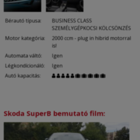
Bérautó típusa:
BUSINESS CLASS
SZEMÉLYGÉPKOCSI KÖLCSÖNZÉS
Motor kategória:
2000 ccm - plug in hibrid motorral
is!
Automata váltó:
Igen
Légkondícionáló:
Igen
Autó kapacitás:










Skoda SuperB bemutató film: