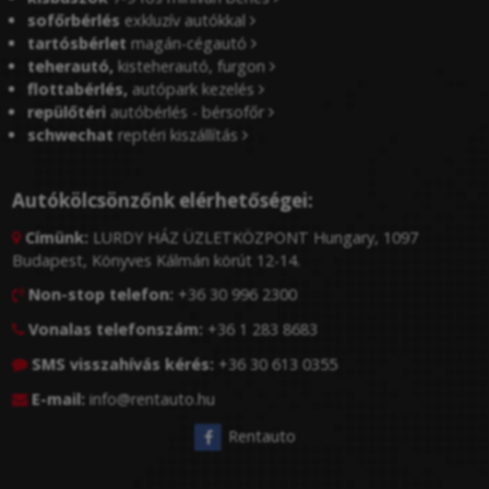
sofőrbérlés
exkluzív autókkal
tartósbérlet
magán-cégautó
teherautó,
kisteherautó, furgon
flottabérlés,
autópark kezelés
repülőtéri
autóbérlés - bérsofőr
schwechat
reptéri kiszállítás
Autókölcsönzőnk elérhetőségei:
Címünk:
LURDY HÁZ ÜZLETKÖZPONT Hungary, 1097

Budapest, Könyves Kálmán körút 12-14.
Non-stop telefon:
+36 30 996 2300

Vonalas telefonszám:
+36 1 283 8683

SMS visszahívás kérés:
+36 30 613 0355

E-mail:
info@rentauto.hu

Rentauto