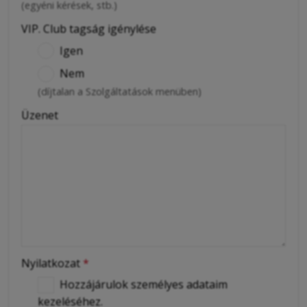
(egyéni kérések, stb.)
VIP. Club tagság igénylése
Igen
Nem
(díjtalan a Szolgáltatások menüben)
Üzenet
Nyilatkozat
*
Hozzájárulok személyes adataim
kezeléséhez.