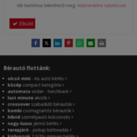
Ide kattintva tekinthető meg:
Adatvédelmi nyilatkozat
.
Elküld
Bérautó flottánk:
olcsó mini
- kis autó bérlés
közép
compact kategória
automata
sedan - hatchback
last minute
akciók
crossover
szabadidő bérautók
kombi
csomagtartós bérautók
hibrid
személyautó kölcsönzés
nagy-luxus
jármű bérlés
terepjáró
- pickup bérbeadás
kisbuszok
7-9 fős minivan bérlés