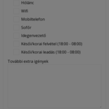
Hólánc
Wifi
Mobiltelefon
Sofőr
Idegenvezető
Késői/korai felvétel (18:00 - 08:00)
Késői/korai leadás (18:00 - 08:00)
További extra igények