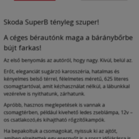
Skoda SuperB tényleg szuper!
A céges bérautónk maga a báránybőrbe
bújt farkas!
Az első benyomás az autóról, hogy nagy. Kívül, belül az.
Erőt, eleganciát sugárzó karosszéria, hatalmas és
kényelmes belső térrel, félelmetes méretű, 625 literes
csomagtartóval, amit kézhasználat nélkül, a lábunkkal
vezérelve is nyithatunk, zárhatunk.
Apróbb, hasznos meglepetések is vannak a
csomagtérben, például kivehető ledes zseblámpa, 12v –
os csatlakozó,és kihajtható rőgzítőkampók.
Ha bepakoltuk a csomagokat, nyissuk ki az ajtót,
amiben elrejtettek egy esernyőt is a rossz időjárásra is