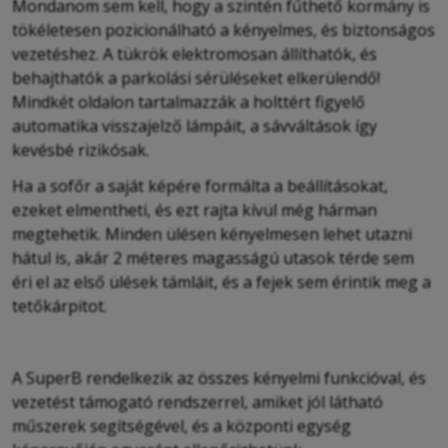
Mondanom sem kell, hogy a szintén fűthető kormány is
tökéletesen pozicionálható a kényelmes, és biztonságos
vezetéshez. A tükrök elektromosan állíthatók, és
behajthatók a parkolási sérüléseket elkerülendő!
Mindkét oldalon tartalmazzák a holttért figyelő
automatika visszajelző lámpáit, a sávváltások így
kevésbé rizikósak.
Ha a sofőr a saját képére formálta a beállításokat,
ezeket elmentheti, és ezt rajta kívül még hárman
megtehetik. Minden ülésen kényelmesen lehet utazni
hátul is, akár 2 méteres magasságú utasok térde sem
éri el az első ülések támláit, és a fejek sem érintik meg a
tetőkárpitot.
A SuperB rendelkezik az összes kényelmi funkcióval, és
vezetést támogató rendszerrel, amiket jól látható
műszerek segítségével, és a központi egység