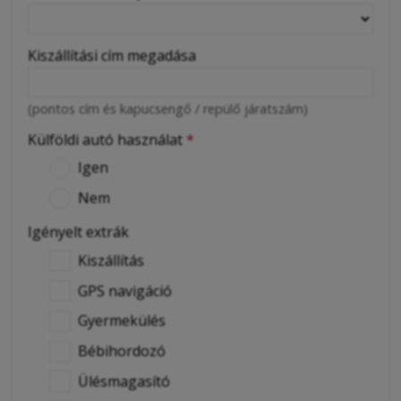
Kiszállítási cím megadása
(pontos cím és kapucsengő / repülő járatszám)
Külföldi autó használat
*
Igen
Nem
Igényelt extrák
Kiszállítás
GPS navigáció
Gyermekülés
Bébihordozó
Ülésmagasító