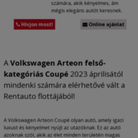
számára, akik kényelmes, ám
mégis elegáns autót keresnek.
Hívjon most!
Online ajánlat


A
Volkswagen Arteon
felső-
kategóriás Coupé
2023 áprilisától
mindenki számára elérhetővé vált a
Rentauto flottájából!
A Volkswagen Arteon Coupé olyan autó, amely igazi
luxust és kényelmet nyújt az utazóknak. Ez az autó
azoknak szól, akik az élet minden területén magas