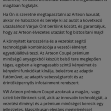
magában foglalják.
Ha Ön is szeretné megtapasztalni az Arteon luxusát,
akkor ne habozzon és bérelje ki az autót a következő
utazásához! Várjuk Önt bérlőink között, és garantáljuk,
hogy az Arteon élvezetes utazást fog biztosítani majd!
A könnyített karosszéria és a vezetést segítő
technológiák kombinációja a vezetői élményt
egyedülállóvá teszi. Az Arteon Coupé prémium
minőségű anyagokból készült belső tere meglepően
tágas, egyben a legmagasabb szintű kényelmet és
kényelmi funkciókat kínálja, beleértve az adaptív
futóművet, az adaptív sebességtartót és az
érintőképernyős infotainment rendszert.
VW Arteon prémium Coupé azoknak a magán,- vagy
üzleti bérlőinknek szól, akik az innovatív technológiát, a
vezetési élményt és a prémium minőséget keresik egy
jellegzetes, klasszikusan elegáns megjelenéssel