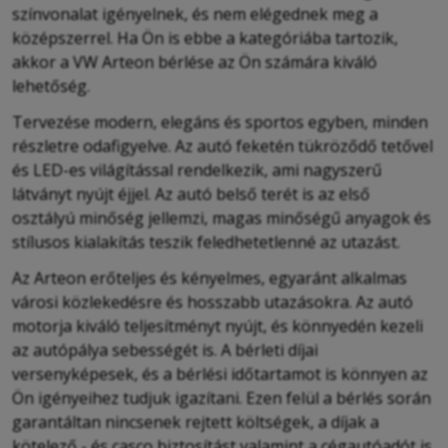
színvonalat igényelnek, és nem elégednek meg a
középszerrel. Ha Ön is ebbe a kategóriába tartozik,
akkor a VW Arteon bérlése az Ön számára kiváló
lehetőség.
Tervezése modern, elegáns és sportos egyben, minden
részletre odafigyelve. Az autó feketén tükröződő tetővel
és LED-es világítással rendelkezik, ami nagyszerű
látványt nyújt éjjel. Az autó belső terét is az első
osztályú minőség jellemzi, magas minőségű anyagok és
stílusos kialakítás teszik feledhetetlenné az utazást.
Az Arteon erőteljes és kényelmes, egyaránt alkalmas
városi közlekedésre és hosszabb utazásokra. Az autó
motorja kiváló teljesítményt nyújt, és könnyedén kezeli
az autópálya sebességét is. A bérleti díjai
versenyképesek, és a bérlési időtartamot is könnyen az
Ön igényeihez
tudjuk igazítani
. Ezen felül a bérlés során
garantáltan nincsenek rejtett költségek, a díjak a
kötelező,- és casco biztosítást valamint a cégautóadót is