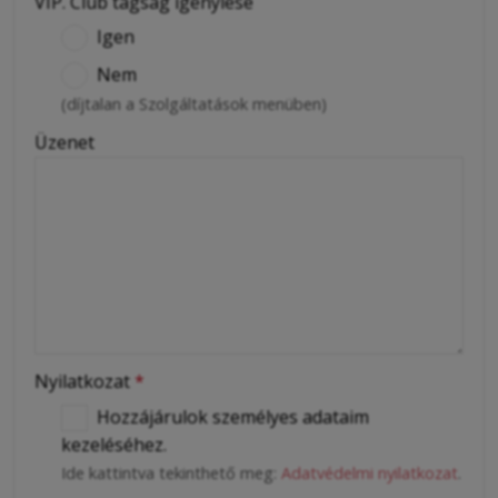
VIP. Club tagság igénylése
Igen
Nem
(díjtalan a Szolgáltatások menüben)
Üzenet
Nyilatkozat
*
Hozzájárulok személyes adataim
kezeléséhez.
Ide kattintva tekinthető meg:
Adatvédelmi nyilatkozat
.