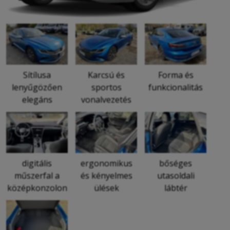
Sítílusa
Karcsú és
Forma és
lenyűgözően
sportos
funkcionalitás
elegáns
vonalvezetés
digitális
ergonomikus
bőséges
műszerfal a
és kényelmes
utasoldali
középkonzolon
ülések
lábtér