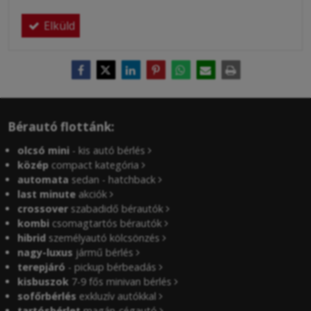
Elküld
Bérautó flottánk:
olcsó mini
- kis autó bérlés
közép
compact kategória
automata
sedan - hatchback
last minute
akciók
crossover
szabadidő bérautók
kombi
csomagtartós bérautók
hibrid
személyautó kölcsönzés
nagy-luxus
jármű bérlés
terepjáró
- pickup bérbeadás
kisbuszok
7-9 fős minivan bérlés
sofőrbérlés
exkluzív autókkal
tartósbérlet
magán-cégautó