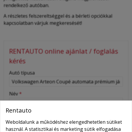
rendelkező autóban.
A részletes felszereltséggel és a bérleti opciókkal
kapcsolatban várjuk megkeresését!
RENTAUTO online ajánlat / foglalás
kérés
-
Autó típusa
-
Név
*
Rentauto
-
Telefonszám
Weboldalunk a működéshez elengedhetetlen sütiket
használ. A statisztikai és marketing sütik elfogadása