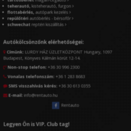
teherautó,
kisteherautó, furgon
flottabérlés,
autópark kezelés
repülőtéri
autóbérlés - bérsofőr
schwechat
reptéri kiszállítás
Autókölcsönzőnk elérhetőségei:
Címünk:
LURDY HÁZ ÜZLETKÖZPONT Hungary, 1097

Budapest, Könyves Kálmán körút 12-14.
Non-stop telefon:
+36 30 996 2300

Vonalas telefonszám:
+36 1 283 8683

SMS visszahívás kérés:
+36 30 613 0355

E-mail:
info@rentauto.hu

Rentauto
Legyen Ön is VIP. Club tag!