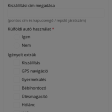
Kiszállítási cím megadása
(pontos cím és kapucsengő / repülő járatszám)
Külföldi autó használat
*
Igen
Nem
Igényelt extrák
Kiszállítás
GPS navigáció
Gyermekülés
Bébihordozó
Ülésmagasító
Hólánc