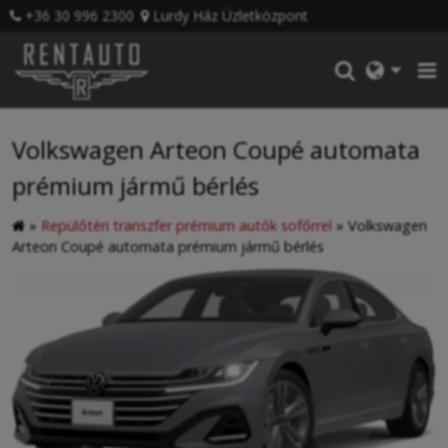
+36 30 996 2300
Lurdy Ház Üzletközpont
Volkswagen Arteon Coupé automata
prémium jármű bérlés
»
Repülőtéri transzfer prémium autók sofőrrel
»
Volkswagen
Arteon Coupé automata prémium jármű bérlés