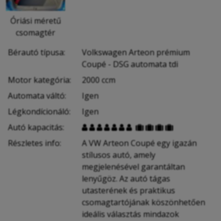
Óriási méretű
csomagtér
Bérautó típusa:
Volkswagen Arteon prémium
Coupé - DSG automata tdi
Motor kategória:
2000 ccm
Automata váltó:
Igen
Légkondícionáló:
Igen
Autó kapacitás:











Részletes info:
A VW Arteon Coupé egy igazán
stílusos autó, amely
megjelenésével garantáltan
lenyűgöz. Az autó tágas
utasterének és praktikus
csomagtartójának köszönhetően
ideális választás mindazok