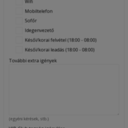
Wifi
Mobiltelefon
Sofőr
Idegenvezető
Késői/korai felvétel (18:00 - 08:00)
Késői/korai leadás (18:00 - 08:00)
További extra igények
(egyéni kérések, stb.)