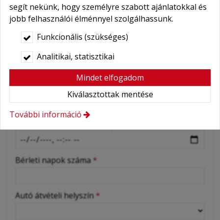
-
E-mail
*
segít nekünk, hogy személyre szabott ajánlatokkal és
jobb felhasználói élménnyel szolgálhassunk.
-
Funkcionális (szükséges)
E-mail cím megerősítés
*
Analitikai, statisztikai
-
(Kérjük alaposan ellenőrizze!)
Mindet elfogadom
-
Autó átvétel dátuma és ideje
Kiválasztottak mentése
További információ
Autó leadás dátuma és ideje
Bérleti napok száma
*
Autó átvételi helyszín
*