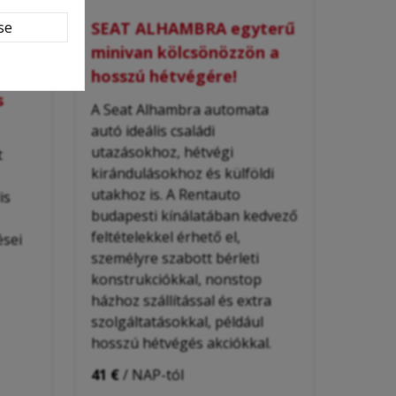
se
SEAT ALHAMBRA egyterű
léses
minivan kölcsönözzön a
hosszú hétvégére!
s
A Seat Alhambra automata
autó ideális családi
utazásokhoz, hétvégi
t
kirándulásokhoz és külföldi
utakhoz is. A Rentauto
is
budapesti kínálatában kedvező
feltételekkel érhető el,
ései
személyre szabott bérleti
konstrukciókkal, nonstop
házhoz szállítással és extra
szolgáltatásokkal, például
hosszú hétvégés akciókkal.
41 €
/ NAP-tól