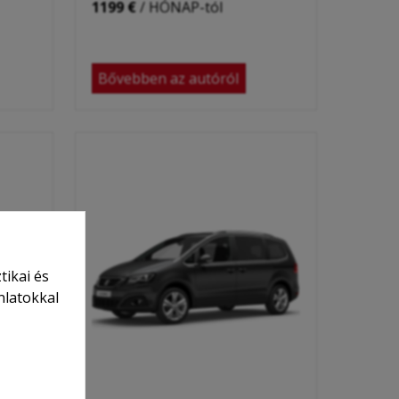
1199 €
/ HÓNAP-tól
Bővebben az autóról
tikai és
nlatokkal