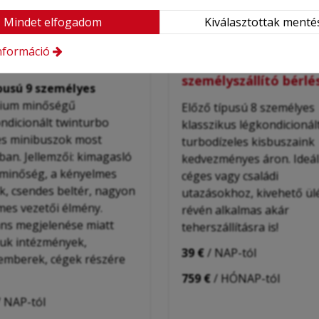
Mindet elfogadom
Kiválasztottak menté
 VIVARO 2.0 CDTI ÚJ
FORD TRANSIT Tdi
rbo - 9 üléses akciós
kisbusz minivan 8-9 ü
nformáció
usz bérlés külföldre
magasított
személyszállító bérlé
ípusú 9 személyes
ium minőségű
Előző típusú 8 személyes
ndicionált twinturbo
klasszikus légkondicionál
es minibuszok most
turbodízeles kisbuszaink
ban. Jellemzői: k
imagasló
kedvezményes áron. Ideál
minőség, a kényelmes
céges vagy családi
k,
csendes beltér,
nagyon
utazásokhoz, kivehető ül
mes vezetői élmény.
révén alkalmas akár
ns megjelenése miatt
teherszállításra is!
juk intézmények,
39 €
/ NAP-tól
emberek, cégek részére
759 €
/ HÓNAP-tól
 NAP-tól