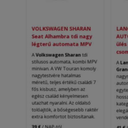
VOLKSWAGEN SHARAN
LAN
Seat Alhambra tdi nagy
AUTO
légterű automata MPV
ülés
cso
A
Volkswagen Sharan
tdi
stílusos automata, kombi MPV
A
Lan
minivan. A VW Touran komoly
Gran
nagytestvére hatalmas
nagys
méretű, teljes értékű családi 7
autom
fős kisbusz, amelyben az
egyte
egész család kényelmesen
hossz
utazhat nyaralni. Az oldalsó
kateg
tolóajtók, a bőségesebb raktér
elegá
extra komfortot biztosítanak.
vendé
39 €
/ NAP-tól
41 €
/