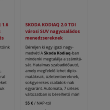
 1.6
SKODA KODIAQ 2.0 TDI
s
városi SUV nagycsaládos
és
menedzsereknek
tóink
Béreljen ki egy igazi nagy-
medvét! A
Skoda Kodiaq
-ban
mindenki megtalálja a számítá-
sát. Hatalmas szabadidőautó,
,
amely megfelelő lehet diplo-
ral
matáknak, üzletembereknek,
eket
sokgyerekes családok-nak
juk
egyaránt. Automata, 7 üléses
változatban is bérelhető már!
55 €
/ NAP-tól