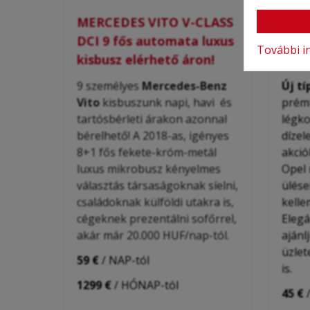
MERCEDES VITO V-CLASS
OPEL
DCI 9 fős automata luxus
bitu
További i
kisbusz elérhető áron!
kisb
9 személyes
Mercedes-Benz
Új t
Vito
kis
buszunk
napi, havi és
prém
tartósbérleti árakon
azonnal
légko
bérelhető! A 2018-as, igényes
dízel
8+1 fős fekete-króm-metál
akció
luxus mikrobusz
kényelmes
Opel 
választás társaságoknak síelni,
ülése
családoknak
külföldi utakra is,
kelle
cégeknek
prezentálni
sofőrrel,
El
egá
akár már 20.000 HUF/nap-tól.
ajánl
üzlet
59 €
/ NAP-tól
is.
1299 €
/ HÓNAP-tól
45 €
/