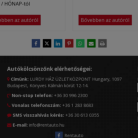
/ HÓNAP-tól
bben az autóról
Bővebben az autóról
Autókölcsönzőnk elérhetőségei:
Címünk:
LURDY HÁZ ÜZLETKÖZPONT Hungary, 1097

Budapest, Könyves Kálmán körút 12-14.
Non-stop telefon:
+36 30 996 2300

Vonalas telefonszám:
+36 1 283 8683

SMS visszahívás kérés:
+36 30 613 0355

E-mail:
info@rentauto.hu

Rentauto