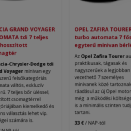
CIA GRAND VOYAGER
OPEL ZAFIRA TOURER
MATA tdi 7 teljes
turbo automata 7 fő
 hosszított
egyterű minivan bérl
magtér
Az
Opel Zafira Tourer
au
praktikusak, tágasak és
cia-Chrysler-Dodge tdi
nagyszerűek a legjobban
d Voyager
minivan egy
vezethető 7 személyes
zerű felsőkategóriás
minivanek közé tartoznak
ata váltós, exkluzív
ráadásul az új Opel motor
rű. 7 teljes bőr üléssel,
még a működési költség
ított csomagtérrel
is a minimális szinten tud
óriájában kiemelkedő és
tartani.
ns választás lehet vip.
gei számára is.
33 €
/ NAP-tól
 NAP-tól