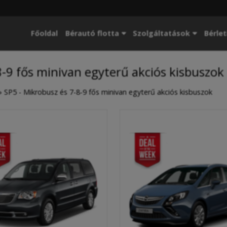
Főoldal
Bérautó flotta
Szolgáltatások
Bérlet
8-9 fős minivan egyterű akciós kisbuszok
»
SP5 - Mikrobusz és 7-8-9 fős minivan egyterű akciós kisbuszok