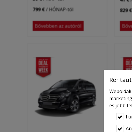
799 €
/ HÓNAP-tól
829 €
Bővebben az autóról
Bőve
Rentaut
Weboldalu
marketing
és jobb f
Fu
Ana