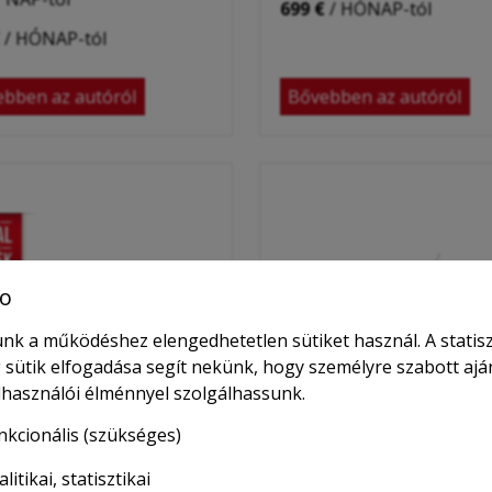
699 €
/ HÓNAP-tól
/ HÓNAP-tól
bben az autóról
Bővebben az autóról
o
nk a működéshez elengedhetetlen sütiket használ. A statisz
 sütik elfogadása segít nekünk, hogy személyre szabott ajá
elhasználói élménnyel szolgálhassunk.
nkcionális (szükséges)
litikai, statisztikai