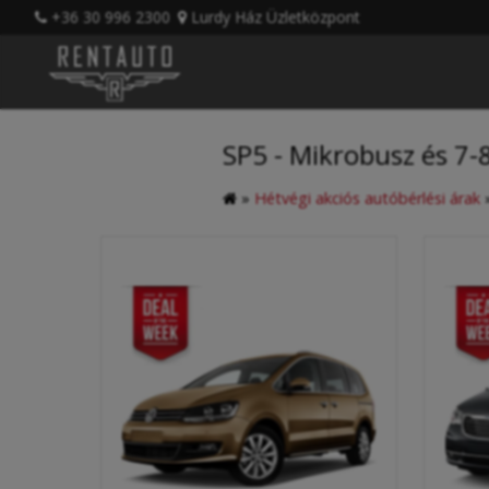
+36 30 996 2300
Lurdy Ház Üzletközpont
SP5 - Mikrobusz és 7-
»
Hétvégi akciós autóbérlési árak