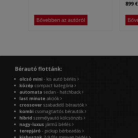
899 €
Bővebben az autóról
Bőve
Bérautó flottánk:
olcsó mini
- kis autó bérlés
közép
compact kategória
automata
sedan - hatchback
last minute
akciók
crossover
szabadidő bérautók
kombi
csomagtartós bérautók
hibrid
személyautó kölcsönzés
nagy-luxus
jármű bérlés
terepjáró
- pickup bérbeadás
kisbuszok
7-9 fős minivan bérlés