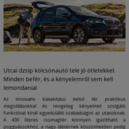
Utcai dzsip kölcsönautó tele jó ötletekkel.
Minden befér, és a kényelemről sem kell
lemondania!
Az innovatív kialakítású belső tér praktikus
megoldásokkal és rengeteg kényelmet szolgáló
funkcióval kínál egyedülálló szabadságot az utasoknak.
A 430 literes csomagtér könnyen igazítható a
poggyászokhoz, a nagy lábtérnek köszönhetően pedig