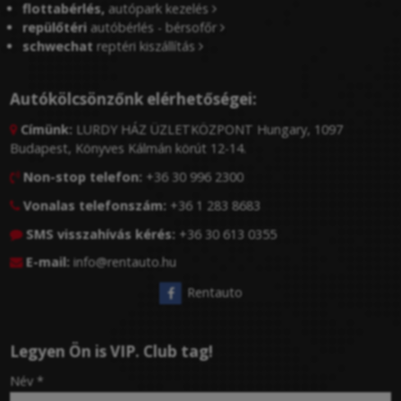
flottabérlés,
autópark kezelés
repülőtéri
autóbérlés - bérsofőr
schwechat
reptéri kiszállítás
Autókölcsönzőnk elérhetőségei:
Címünk:
LURDY HÁZ ÜZLETKÖZPONT Hungary, 1097

Budapest, Könyves Kálmán körút 12-14.
Non-stop telefon:
+36 30 996 2300

Vonalas telefonszám:
+36 1 283 8683

SMS visszahívás kérés:
+36 30 613 0355

E-mail:
info@rentauto.hu

Rentauto
Legyen Ön is VIP. Club tag!
-
Név
*