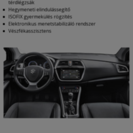
térdlégzsák
Hegymeneti elindulássegítő
ISOFIX gyermekülés rögzítés
Elektronikus menetstabilizáló rendszer
Vészfékasszisztens