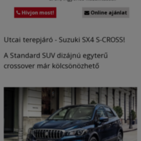
Hívjon most!
Online ajánlat


Utcai terepjáró - Suzuki SX4 S-CROSS!
A Standard SUV dizájnú egyterű
crossover már kölcsönözhető