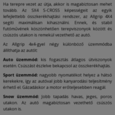
Ha terepre vezet az útja, akkor is magabiztosan mehet
tovább. Az SX4 S-CROSS képességeit az egyik
lefejlettebb összkerékhajtási rendszer, az Allgrip 4X4
segíti maximálisan kihasználni. Ennek, és stabil
futóművének köszönhetően terepviszonyok között és
csúszós utakon is remekül vezethető az autó.
Az Allgrip 4x4-gyel négy különböző üzemmódba
állíthatja az autót:
Auto üzemmód:
kis fogasztás átlagos útviszonyok
esetén. Csúszást észlelve bekapcsol az összkerékhajtás.
Sport üzemmód:
nagyobb nyomatékot helyez a hátsó
kerekekre, így az autóval jobb kanyarodási teljesítmény
érhető el. Gázadáskor a motor erőteljesebben reagál.
Snow üzemmód:
Jobb tapadás havas, jeges, poros
utakon. Az autó magabiztosan vezethető csúszós
utakon is.