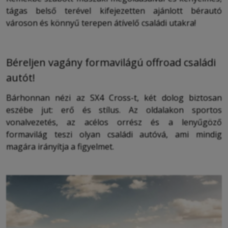
tágas belső terével kifejezetten ajánlott bérautó
városon és könnyű terepen átívelő családi utakra!
Béreljen vagány formavilágú offroad családi
autót!
Bárhonnan nézi az SX4 Cross-t, két dolog biztosan
eszébe jut: erő és stílus. Az oldalakon sportos
vonalvezetés, az acélos orrész és a lenyűgöző
formavilág teszi olyan családi autóvá, ami mindig
magára irányítja a figyelmet.