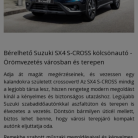
Bérelhető Suzuki SX4 S-CROSS kölcsönautó -
Örömvezetés városban és terepen
Adja át magát megérzéseinek, és vezessen egy
kalandokra született crossovert! Az SX4 S-CROSS mindig
a legjobb társa lesz, hiszen rengeteg modern megoldást
kínál a kényelmes és biztonságos utazáshoz. Legújabb
Suzuki szabadidőautónkkal aszfaltúton és terepen is
élvezetes a vezetés. Döntsön bármilyen úticél mellett,
biztos lehet benne, hogy városi terepjáró kompakt
autónk eljuttatja oda.
Remekbe szabott műszaki megoldásaival és kényelmes,