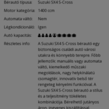
Bérautó típusa:
Suzuki SX4 S-Cross
Motor kategória:
1400 ccm
Automata váltó:
Nem
Légkondícionáló:
Igen
Autó kapacitás:









Részletes info:
A Suzuki SX4 S-Cross bérautó egy
biztonságos családi autó városi
utakra és könnyebb terepre. Főbb
jellemzők: manuális vagy automata
váltó, kiemelkedő műszaki
megoldások, nagy helykínálatú
csomagtér, innovatív belső tér
rengeteg kényelmi funkcióval. A
Suzuki SX4 S-Cross bérautó a stílus
és a teljesítmény tökéletes
kombinációja. Bérelhető jutányos
áron, ingyenes kiszállítással.