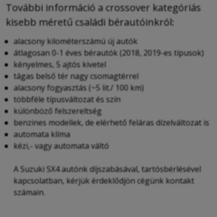
További információ a crossover kategóriás
kisebb méretű családi bérautóinkról:
alacsony kilométerszámú új autók
átlagosan 0-1 éves bérautók (2018, 2019-es típusok)
kényelmes, 5 ajtós kivetel
tágas belső tér nagy csomagtérrel
alacsony fogyasztás (~5 lit./ 100 km)
többféle típusváltozat és szín
különböző felszereltség
benzines modellek, de elérhető feláras dízelváltozat is
automata klíma
kézi,- vagy automata váltó
A Suzuki SX4 autónk díjszabásával, tartósbérlésével
kapcsolatban, kérjük érdeklődjön cégünk kontakt
számain.