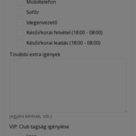
Mobiltelefon
Sofőr
Idegenvezető
Késői/korai felvétel (18:00 - 08:00)
Késői/korai leadás (18:00 - 08:00)
További extra igények
(egyéni kérések, stb.)
VIP. Club tagság igénylése