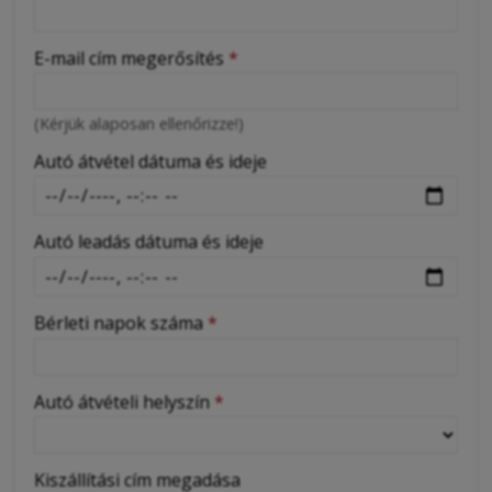
-
E-mail cím megerősítés
*
-
(Kérjük alaposan ellenőrizze!)
-
Autó átvétel dátuma és ideje
Autó leadás dátuma és ideje
Bérleti napok száma
*
Autó átvételi helyszín
*
Kiszállítási cím megadása