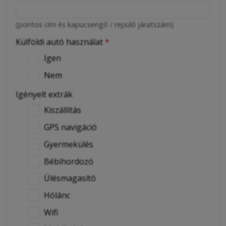
(pontos cím és kapucsengő / repülő járatszám)
Külföldi autó használat
*
Igen
Nem
Igényelt extrák
Kiszállítás
GPS navigáció
Gyermekülés
Bébihordozó
Ülésmagasító
Hólánc
Wifi