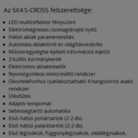
Az SX4 S-CROSS felszereltsége:
LED multireflektor fényszóró
Elektromágneses csomagtérajtó nyitó
Hátsó ablak páramentesítés
Automata ablaktörlő és világításvezérlés
Műszeregységbe épített információs kijelző
3 küllős kormánykerék
Elektromos ablakemelők
Nyomógombos motorindító rendszer
Okostelefonhoz csatlakoztatható 4 hangszórós audio
rendszer
Ülésfűtés
Adaptív tempomat
Sebességtartó automatika
Első-hátsó pohártartók (2-2 db)
Első-hátsó palacktartók (2-2 db)
Első légzsákok, függönylégzsákok, oldallégzsákok,