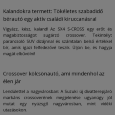
Kalandokra termett: Tökéletes szabadidő
bérautó egy aktív családi kiruccanásra!
Vigyázz, kész, kaland! Az SX4 S-CROSS egy erőt és
magabiztosságot sugárzó crossover. Tekintélyt
parancsoló SUV dizájnnal és számtalan belső értékkel
bír, amik igazi felfedezővé teszik. Üljön be, és hagyja
magát elbűvölni!
Crossover kölcsönautó, ami mindenhol az
élen jár
Lendülettel a nagyvárosban: A Suzuki új divatterepjáró
markáns crossoverének megjelenése ugyanúgy jól
mutat egy nyüzsgő nagyvárosban, mint vidéki
utazásokon.