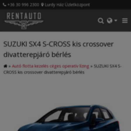
+36 30 996 2300
Lurdy Ház Üzletközpont
SUZUKI SX4 S-CROSS kis crossover
divatterepjáró bérlés
»
Autó flotta kezelés céges operatív lízing
»
SUZUKI SX4 S-
CROSS kis crossover divatterepjáró bérlés