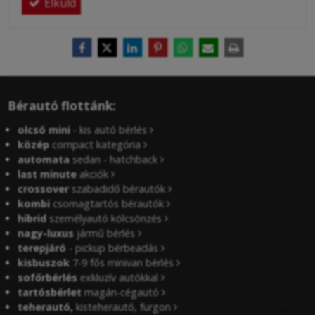
Elküld
Bérautó flottánk:
olcsó mini
- kis autó bérlés
közép
compact kategória
automata
sedan - hatchback
last minute
akciók
crossover
szabadidő bérautók
kombi
csomagtartós bérautók
hibrid
személyautó kölcsönzés
nagy-luxus
jármű bérlés
terepjáró
- pickup bérbeadás
kisbuszok
7-9 fős minivan bérlés
sofőrbérlés
exkluzív autókkal
tartósbérlet
magán-cégautó
teherautó,
kisteherautó, furgon