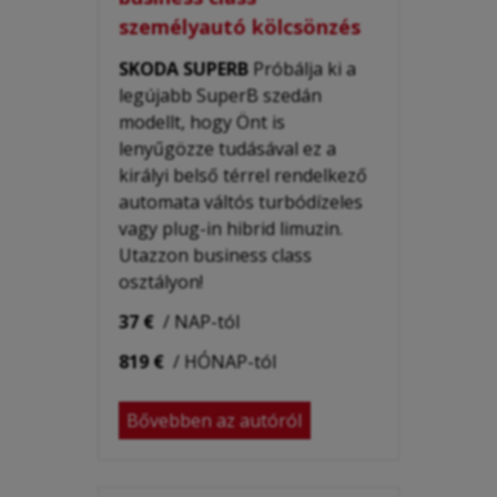
személyautó kölcsönzés
SKODA SUPERB
Próbálja ki a
legújabb SuperB szedán
modellt, hogy Önt is
lenyűgözze tudásával ez a
királyi belső térrel rendelkező
automata váltós turbódízeles
vagy plug-in hibrid limuzin.
Utazzon business class
osztályon!
37 €
/ NAP-tól
819 €
/ HÓNAP-tól
Bővebben az autóról