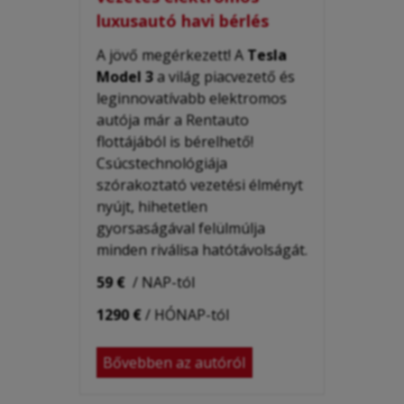
luxusautó havi bérlés
A jövő megérkezett! A
Tesla
Model 3
a világ
piacvezető és
leginnovatívabb elektromos
autója már a Rentauto
flottájából is bérelhető!
Csúcstechnológiája
szórakoztató vezetési élményt
nyújt, hihetetlen
gyorsaságával felülmúlja
minden riválisa hatótávolságát.
59 €
/ NAP-tól
1290 €
/ HÓNAP-tól
Bővebben az autóról