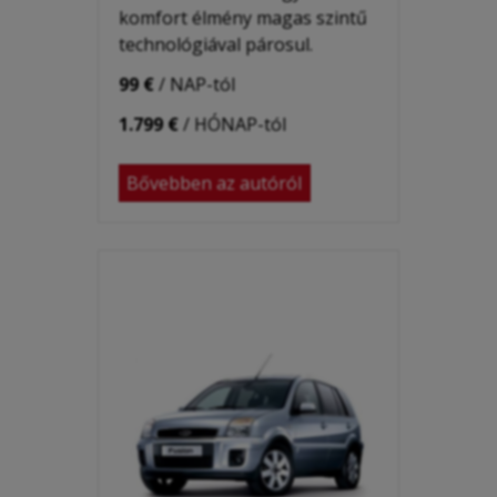
komfort élmény
magas szintű
technológiával párosul.
99 €
/ NAP-tól
1.799 €
/ HÓNAP-tól
Bővebben az autóról