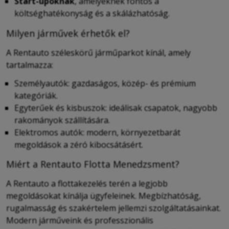
Start-upoknak
, amelyeknek fontos a
költséghatékonyság és a skálázhatóság.
Milyen járművek érhetők el?
A Rentauto széleskörű járműparkot kínál, amely
tartalmazza:
Személyautók: gazdaságos, közép- és prémium
kategóriák.
Egyterűek és kisbuszok: ideálisak csapatok, nagyobb
rakományok szállítására.
Elektromos autók: modern, környezetbarát
megoldások a zéró kibocsátásért.
Miért a Rentauto Flotta Menedzsment?
A Rentauto a flottakezelés terén a legjobb
megoldásokat kínálja ügyfeleinek. Megbízhatóság,
rugalmasság és szakértelem jellemzi szolgáltatásainkat.
Modern járműveink és professzionális