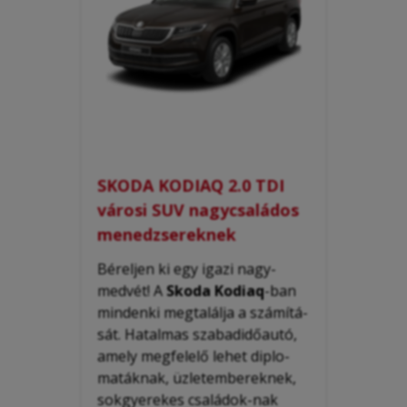
SKODA KODIAQ 2.0 TDI
városi SUV nagycsaládos
menedzsereknek
Béreljen ki egy igazi nagy-
medvét! A
Skoda Kodiaq
-ban
mindenki megtalálja a számítá-
sát. Hatalmas szabadidőautó,
amely megfelelő lehet diplo-
matáknak, üzletembereknek,
sokgyerekes családok-nak