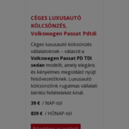
CÉGES LUXUSAUTÓ
KÖLCSÖNZÉS,
Volkswagen Passat Pdtdi
Céges luxusautó kölcsönzés
vállalatoknak – válaszd a
Volkswagen Passat PD TDI
sedan
modellt, amely elegáns
és kényelmes megoldást nyújt
felsővezetőknek. Luxusautó
kölcsönzőnk rugalmas vállalati
bérlési feltételeket kínál.
39 €
/ NAP-tól
839 €
/ HÓNAP-tól
Bővebben az autóról