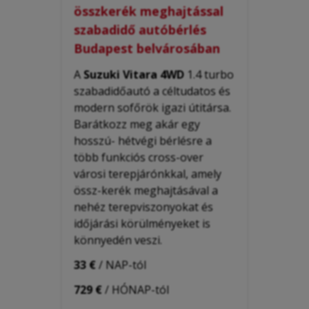
összkerék meghajtással
szabadidő autóbérlés
Budapest belvárosában
A
Suzuki Vitara 4WD
1.4 turbo
szabadidőautó a céltudatos és
modern sofőrök igazi útitársa.
Barátkozz meg akár egy
hosszú- hétvégi bérlésre a
több funkciós cross-over
városi terepjárónkkal, amely
össz-kerék meghajtásával a
nehéz terepviszonyokat és
időjárási körülményeket is
könnyedén veszi.
33 €
/ NAP-tól
729 €
/ HÓNAP-tól