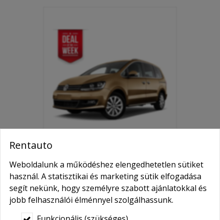
Rentauto
Weboldalunk a működéshez elengedhetetlen sütiket
VOLKSWAGEN SHARAN
használ. A statisztikai és marketing sütik elfogadása
Seat Alhambra tdi nagy
segít nekünk, hogy személyre szabott ajánlatokkal és
légterű automata MPV
jobb felhasználói élménnyel szolgálhassunk.
A
Volkswagen Sharan
tdi
Funkcionális (szükséges)