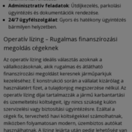
Adminisztratív feladatok
: Útdíjkezelés, parkolási
ügyintézés és dokumentációk rendezése.
24/7 ügyfélszolgálat
: Gyors és hatékony ügyintézés
bármilyen helyzetben.
Operatív lízing – Rugalmas finanszírozási
megoldás cégeknek
Az operatív lízing ideális választás azoknak a
vállalkozásoknak, akik rugalmas és átlátható
finanszírozási megoldást keresnek járműparkjuk
kezeléséhez. E konstrukció során a vállalat kizárólag a
használatért fizet, a tulajdonjog megszerzése nélkül. Az
operatív lízing díjai tartalmazzák a jármű karbantartási
és üzemeltetési költségeit, így nincs szükség külön
szervizelési vagy biztosítási ügyintézésre. Ezáltal a
cégek fix, tervezhető havi költségekkel számolhatnak,
miközben folyamatosan modern, üzembiztos autókat
használhatnak. A lízing lejárta után pedig lehetőség van