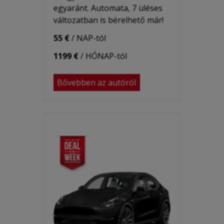
egyaránt. Automata, 7 üléses
változatban is bérelhető már!
55 €
/ NAP-tól
1199 €
/ HÓNAP-tól
Bővebben az autóról