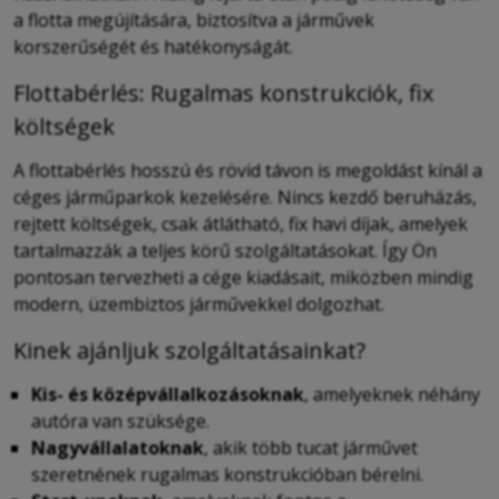
a flotta megújítására, biztosítva a járművek
korszerűségét és hatékonyságát.
Flottabérlés: Rugalmas konstrukciók, fix
költségek
A flottabérlés hosszú és rövid távon is megoldást kínál a
céges járműparkok kezelésére. Nincs kezdő beruházás,
rejtett költségek, csak átlátható, fix havi díjak, amelyek
tartalmazzák a teljes körű szolgáltatásokat. Így Ön
pontosan tervezheti a cége kiadásait, miközben mindig
modern, üzembiztos járművekkel dolgozhat.
Kinek ajánljuk szolgáltatásainkat?
Kis- és középvállalkozásoknak
, amelyeknek néhány
autóra van szüksége.
Nagyvállalatoknak
, akik több tucat járművet
szeretnének rugalmas konstrukcióban bérelni.