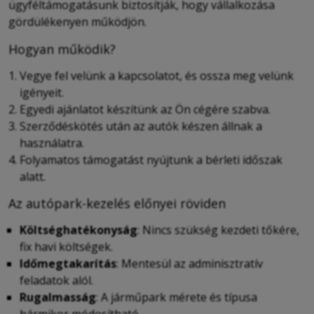
ügyféltámogatásunk biztosítják, hogy vállalkozása
gördülékenyen működjön.
Hogyan működik?
Vegye fel velünk a kapcsolatot, és ossza meg velünk
igényeit.
Egyedi ajánlatot készítünk az Ön cégére szabva.
Szerződéskötés után az autók készen állnak a
használatra.
Folyamatos támogatást nyújtunk a bérleti időszak
alatt.
Az autópark-kezelés előnyei röviden
Költséghatékonyság
: Nincs szükség kezdeti tőkére,
fix havi költségek.
Időmegtakarítás
: Mentesül az adminisztratív
feladatok alól.
Rugalmasság
: A járműpark mérete és típusa