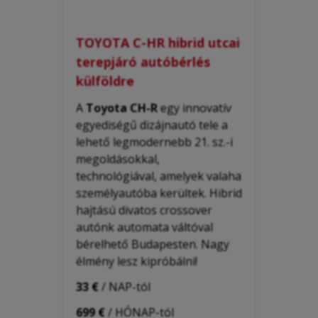
TOYOTA C-HR hibrid utcai
terepjáró autóbérlés
külföldre
A
Toyota CH-R
egy innovatív
egyediségű dizájnautó tele a
lehető legmodernebb 21. sz.-i
megoldásokkal,
technológiával, amelyek valaha
személyautóba kerültek. H
ibrid
hajtású divatos
crossover
autónk automata váltóval
bérelhető Budapesten. Nagy
élmény lesz kipróbálni!
33 €
/ NAP-tól
699 €
/ HÓNAP-tól