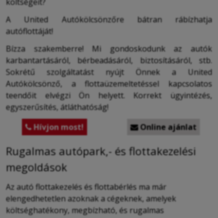
költségeit?
A United Autókölcsönzőre bátran rábízhatja
autóflottáját!
Bízza szakemberre! Mi gondoskodunk az autók
karbantartásáról, bérbeadásáról, biztosításáról, stb.
Sokrétű szolgáltatást nyújt Önnek a United
Autókölcsönző, a flottaüzemeltetéssel kapcsolatos
teendőit elvégzi Ön helyett. Korrekt ügyintézés,
egyszerűsítés, átláthatóság!
Hívjon most!
Online ajánlat


Rugalmas autópark,- és flottakezelési
megoldások
Az autó flottakezelés és flottabérlés ma már
elengedhetetlen azoknak a cégeknek, amelyek
költséghatékony, megbízható, és rugalmas