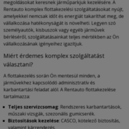
megoldásokat keresnek járműparkjuk kezelésére. A
Rentauto komplex flottakezelési szolgáltatásokat nyújt,
amelyekkel nemcsak időt és energiát takaríthat meg, de
vállalkozása hatékonyságát is növelheti. Legyen szó
személyautók, kisbuszok vagy egyéb járművek
bérléséről, szolgáltatásainkat teljes mértékben az Ön
vállalkozásának igényeihez igazítjuk.
Miért érdemes komplex szolgáltatást
választani?
A flottakezelés során Ön mentesül minden, a
járművekhez kapcsolódó adminisztratív és
karbantartási feladat alól. A Rentauto flottakezelése
tartalmazza:
Teljes szervizcsomag
: Rendszeres karbantartások,
műszaki vizsgák, szezonális gumicserék.
Biztosítások kezelése
: CASCO, kötelező biztosítás,
valamint kárrendezés.