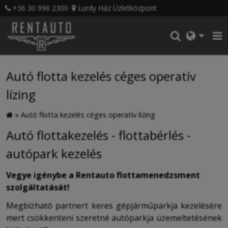
+36 30 996 2300
Lurdy Ház Üzletközpont
Autó flotta kezelés céges operatív
lízing
»
Autó flotta kezelés céges operatív lízing
Autó flottakezelés - flottabérlés -
autópark kezelés
Vegye igénybe a Rentauto flottamenedzsment
szolgáltatását!
Megbízható partnert keres gépjárműparkja kezelésére
mert csökkenteni szeretné autóparkja üzemeltetésének