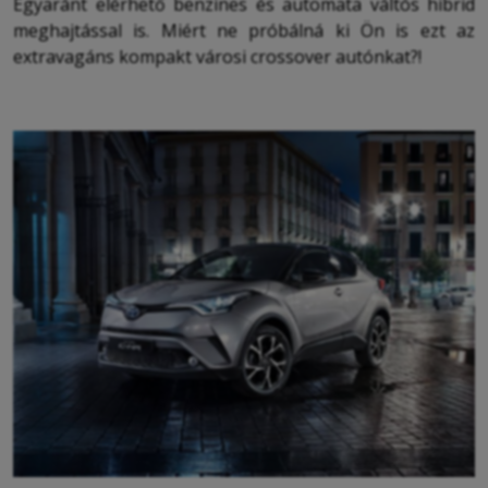
Egyaránt elérhető benzines és automata váltós hibrid
meghajtással is. Miért ne próbálná ki Ön is ezt az
extravagáns kompakt városi crossover autónkat?!