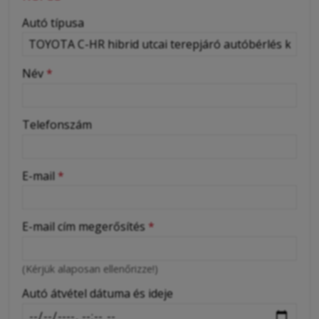
-
Autó típusa
-
Név
*
-
Telefonszám
-
E-mail
*
-
E-mail cím megerősítés
*
-
(Kérjük alaposan ellenőrizze!)
-
Autó átvétel dátuma és ideje