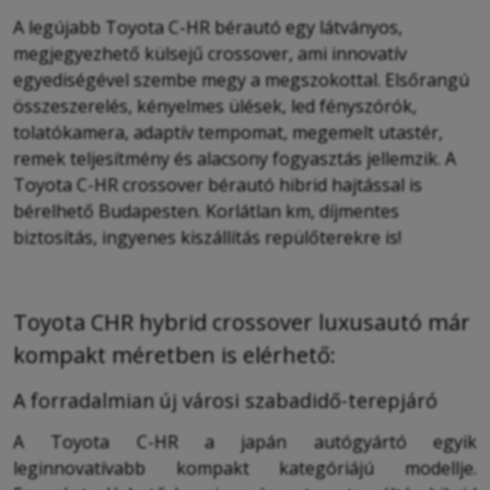
A legújabb Toyota C-HR bérautó egy látványos,
megjegyezhető külsejű crossover, ami innovatív
egyediségével szembe megy a megszokottal. Elsőrangú
összeszerelés, kényelmes ülések, led fényszórók,
tolatókamera, adaptív tempomat, megemelt utastér,
remek teljesítmény és alacsony fogyasztás jellemzik. A
Toyota C-HR crossover bérautó hibrid hajtással is
bérelhető Budapesten. Korlátlan km, díjmentes
biztosítás, ingyenes kiszállítás repülőterekre is!
Toyota CHR hybrid crossover luxusautó már
kompakt méretben is elérhető:
A forradalmian új városi szabadidő-terepjáró
A Toyota C-HR a japán autógyártó egyik
leginnovatívabb kompakt kategóriájú modellje.