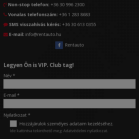
Non-stop telefon:
+36 30 996 2300

Vonalas telefonszám:
+36 1 283 8683

SMS visszahívás kérés:
+36 30 613 0355

E-mail:
info@rentauto.hu

Rentauto
Legyen Ön is VIP. Club tag!
-
Név
*
-
E-mail
*
-
Nyilatkozat
*
Hozzájárulok személyes adataim kezeléséhez.
Ide kattintva tekinthető meg:
Adatvédelmi nyilatkozat
.
-