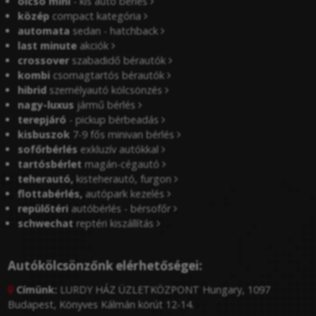
olcsó mini
- kis autó bérlés
közép
compact kategória
automata
sedan - hatchback
last minute
akciók
crossover
szabadidő bérautók
kombi
csomagtartós bérautók
hibrid
személyautó kölcsönzés
nagy-luxus
jármű bérlés
terepjáró
- pickup bérbeadás
kisbuszok
7-9 fős minivan bérlés
sofőrbérlés
exkluzív autókkal
tartósbérlet
magán-cégautó
teherautó,
kisteherautó, furgon
flottabérlés,
autópark kezelés
repülőtéri
autóbérlés - bérsofőr
schwechat
reptéri kiszállítás
Autókölcsönzőnk elérhetőségei:
Címünk:
LURDY HÁZ ÜZLETKÖZPONT Hungary, 1097

Budapest, Könyves Kálmán körút 12-14.