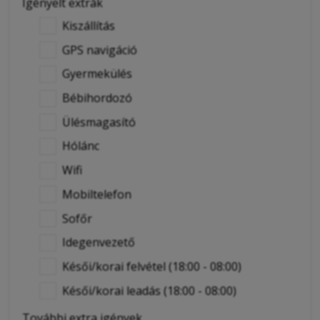
Igényelt extrák
Kiszállítás
GPS navigáció
Gyermekülés
Bébihordozó
Ülésmagasító
Hólánc
Wifi
Mobiltelefon
Sofőr
Idegenvezető
Késői/korai felvétel (18:00 - 08:00)
Késői/korai leadás (18:00 - 08:00)
További extra igények