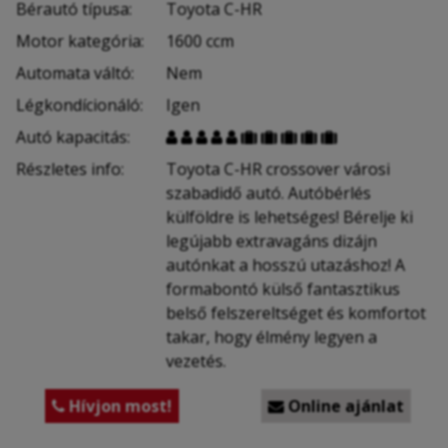
Bérautó típusa:
Toyota C-HR
Motor kategória:
1600 ccm
Automata váltó:
Nem
Légkondícionáló:
Igen
Autó kapacitás:










Részletes info:
Toyota C-HR crossover városi
szabadidő autó. Autóbérlés
külföldre is lehetséges! Bérelje ki
legújabb extravagáns dizájn
autónkat a hosszú utazáshoz! A
formabontó külső fantasztikus
belső felszereltséget és komfortot
takar, hogy élmény legyen a
vezetés.
Hívjon most!
Online ajánlat

