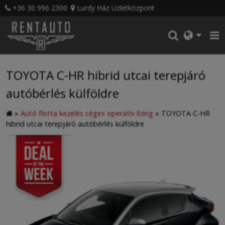
+36 30 996 2300
Lurdy Ház Üzletközpont
TOYOTA C-HR hibrid utcai terepjáró
autóbérlés külföldre
»
Autó flotta kezelés céges operatív lízing
»
TOYOTA C-HR
hibrid utcai terepjáró autóbérlés külföldre