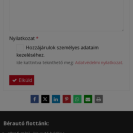
Nyilatkozat
*
Hozzájárulok személyes adataim
kezeléséhez.
Ide kattintva tekinthető meg:
Adatvédelmi nyilatkozat
.
Elküld
Bérautó flottánk: