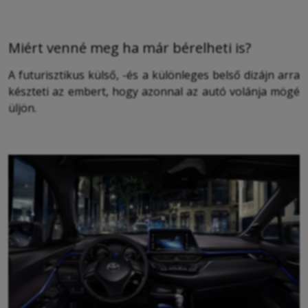
Miért venné meg ha már bérelheti is?
A futurisztikus külső, -és a különleges belső dizájn arra
készteti az embert, hogy azonnal az autó volánja mögé
üljön.