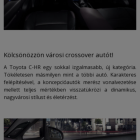
Kölcsönözzön városi crossover autót!
A Toyota C-HR egy sokkal izgalmasabb, új kategória.
Tökéletesen másmilyen mint a többi autó. Karakteres
felépítésével, a koncepcióautók merész vonalvezetése
mellett teljes mértékben visszatükrözi a dinamikus,
nagyvárosi stílust és életérzést.