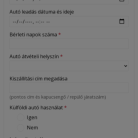
Autó leadás dátuma és ideje
Bérleti napok száma
*
Autó átvételi helyszín
*
Kiszállítási cím megadása
(pontos cím és kapucsengő / repülő járatszám)
Külföldi autó használat
*
Igen
Nem