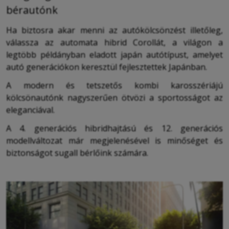
bérautónk
Ha biztosra akar menni az autókölcsönzést illetőleg,
válassza az automata hibrid Corollát, a világon a
legtöbb példányban eladott japán autótípust, amelyet
autó generációkon keresztül fejlesztettek Japánban.
A modern és tetszetős kombi karosszériájú
kölcsönautónk nagyszerűen ötvözi a sportosságot az
eleganciával.
A 4. generációs hibridhajtású és 12. generációs
modellváltozat már megjelenésével is minőséget és
biztonságot sugall bérlőink számára.