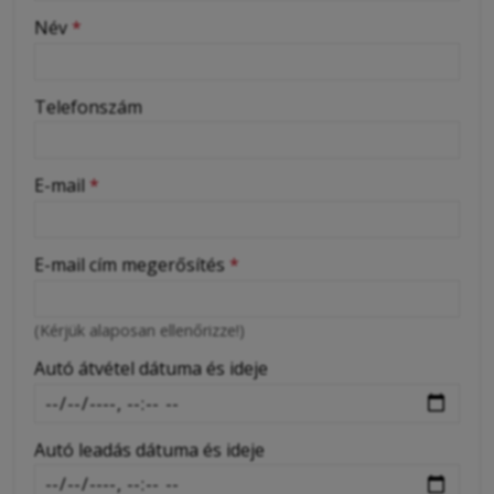
-
Név
*
-
Telefonszám
-
E-mail
*
-
E-mail cím megerősítés
*
-
(Kérjük alaposan ellenőrizze!)
-
Autó átvétel dátuma és ideje
Autó leadás dátuma és ideje