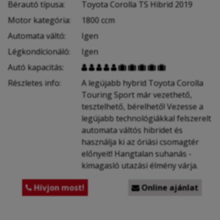
Bérautó típusa:
Toyota Corolla TS Hibrid 2019
Motor kategória:
1800 ccm
Automata váltó:
Igen
Légkondícionáló:
Igen
Autó kapacitás:










Részletes info:
A legújabb hybrid Toyota Corolla
Touring Sport már vezethető,
tesztelhető, bérelhető! Vezesse a
legújabb technológiákkal felszerelt
automata váltós hibridet és
használja ki az óriási csomagtér
előnyeit! Hangtalan suhanás -
kimagasló utazási élmény várja.
Hívjon most!
Online ajánlat

