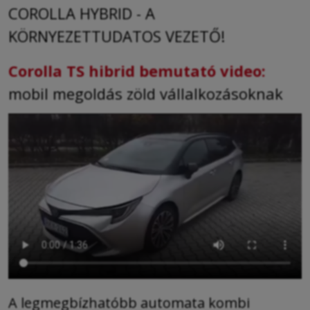
COROLLA HYBRID - A
KÖRNYEZETTUDATOS VEZETŐ!
Corolla TS hibrid bemutató video:
mobil megoldás zöld vállalkozásoknak
A legmegbízhatóbb automata kombi