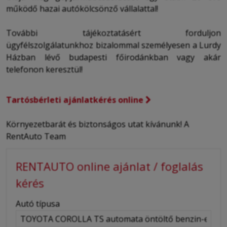
működő hazai autókölcsönző vállalattal!
További tájékoztatásért forduljon
ügyfélszolgálatunkhoz bizalommal személyesen a Lurdy
Házban lévő budapesti főirodánkban vagy akár
telefonon keresztül!
Tartósbérleti ajánlatkérés online
Környezetbarát és biztonságos utat kívánunk! A
RentAuto Team
RENTAUTO online ajánlat / foglalás
kérés
-
Autó típusa