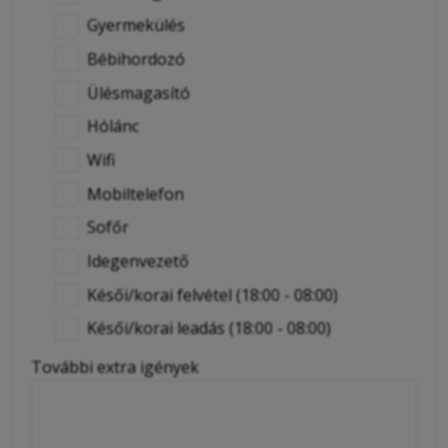
Gyermekülés
Bébihordozó
Ülésmagasító
Hólánc
Wifi
Mobiltelefon
Sofőr
Idegenvezető
Késői/korai felvétel (18:00 - 08:00)
Késői/korai leadás (18:00 - 08:00)
További extra igények