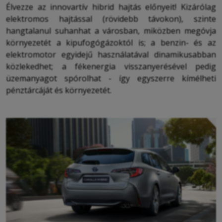
Élvezze az innovartív hibrid hajtás előnyeit! Kizárólag
elektromos hajtással (rövidebb távokon), szinte
hangtalanul suhanhat a városban, miközben megóvja
környezetét a kipufogógázoktól is; a benzin- és az
elektromotor egyidejű használatával dinamikusabban
közlekedhet; a fékenergia visszanyerésével pedig
üzemanyagot spórolhat - így egyszerre kímélheti
pénztárcáját és környezetét.