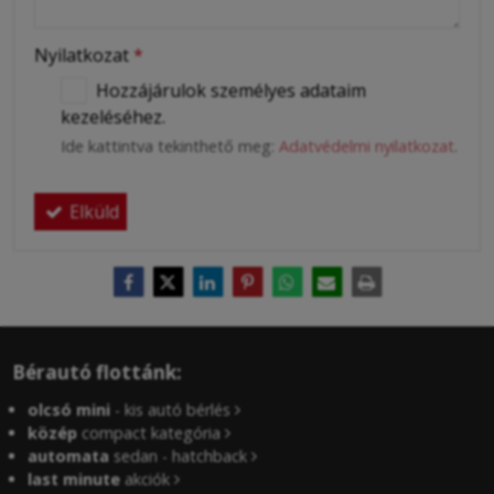
Nyilatkozat
*
Hozzájárulok személyes adataim
kezeléséhez.
Ide kattintva tekinthető meg:
Adatvédelmi nyilatkozat
.
Elküld
Bérautó flottánk:
olcsó mini
- kis autó bérlés
közép
compact kategória
automata
sedan - hatchback
last minute
akciók