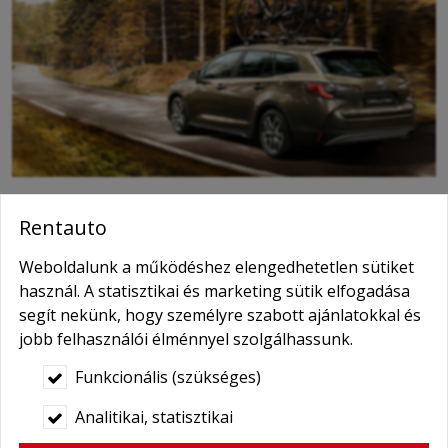
Rentauto
Toyota hosszútávú kölcsönzés, havi és éves
Weboldalunk a működéshez elengedhetetlen sütiket
tartós bérleti konstrukciók
használ. A statisztikai és marketing sütik elfogadása
Vegye igénybe tartós bérleti szolgáltatásainkat 2018-
segít nekünk, hogy személyre szabott ajánlatokkal és
as,- és 2019-es évjáratú különböző típusú Toyota
jobb felhasználói élménnyel szolgálhassunk.
személyautóinkra!
Funkcionális (szükséges)
A hosszú időtartamú tartós,- és operatív lízing
Analitikai, statisztikai
szerződések bérleti díjai egyszerűen kalkulálhatóak, a
vállalkozások jól tervezhető kiadásai pedig havonta