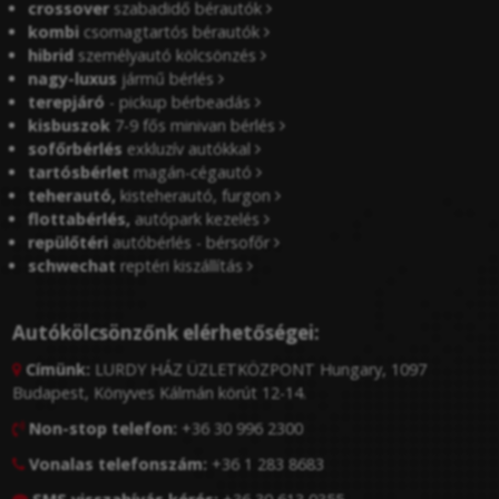
crossover
szabadidő bérautók
kombi
csomagtartós bérautók
hibrid
személyautó kölcsönzés
nagy-luxus
jármű bérlés
terepjáró
- pickup bérbeadás
kisbuszok
7-9 fős minivan bérlés
sofőrbérlés
exkluzív autókkal
tartósbérlet
magán-cégautó
teherautó,
kisteherautó, furgon
flottabérlés,
autópark kezelés
repülőtéri
autóbérlés - bérsofőr
schwechat
reptéri kiszállítás
Autókölcsönzőnk elérhetőségei:
Címünk:
LURDY HÁZ ÜZLETKÖZPONT Hungary, 1097

Budapest, Könyves Kálmán körút 12-14.
Non-stop telefon:
+36 30 996 2300

Vonalas telefonszám:
+36 1 283 8683
