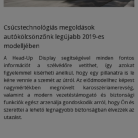
Csúcstechnológiás megoldások
autókölcsönzőnk legújabb 2019-es
modelljében
A Head-Up Display segítségével minden fontos
információt a szélvédőre vetíthet, így azokat
figyelemmel kísérheti anélkül, hogy egy pillanatra is le
kéne vennie a szemét az útról. Az elődmodellhez képest
nagymértékben megnövelt karosszériamerevség,
valamint a modern vezetéstámogató és biztonsági
funkciók egész arzenálja gondoskodik arról, hogy Ön és
szerettei a lehető legnagyobb biztonságban élvezzék az
utazást.