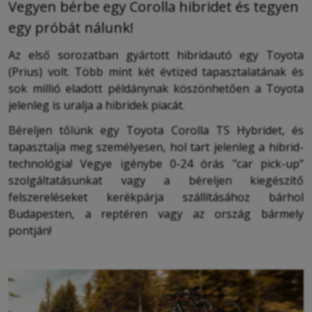
Vegyen bérbe egy Corolla hibridet és tegyen
egy próbát nálunk!
Az első sorozatban gyártott hibridautó egy Toyota
(Prius) volt. Több mint két évtized tapasztalatának és
sok millió eladott példánynak köszönhetően a Toyota
jelenleg is uralja a hibridek piacát.
Béreljen tőlünk egy Toyota Corolla TS Hybridet, és
tapasztalja meg személyesen, hol tart jelenleg a hibrid-
technológia! Vegye igénybe 0-24 órás "car pick-up"
szolgáltatásunkat vagy a béreljen kiegészítő
felszereléseket kerékpárja szállításához bárhol
Budapesten, a reptéren vagy az ország bármely
pontján!