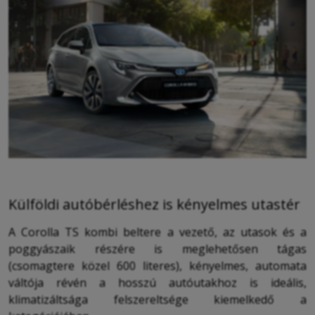
Külföldi autóbérléshez is kényelmes utastér
A Corolla TS kombi beltere a vezető, az utasok és a
poggyászaik részére is meglehetősen tágas
(csomagtere közel 600 literes), kényelmes, automata
váltója révén a hosszú autóutakhoz is ideális,
klimatizáltsága felszereltsége kiemelkedő a