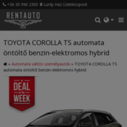
+36 30 996 2300
Lurdy Ház Üzletközpont
TOYOTA COROLLA TS automata
öntöltő benzin-elektromos hybrid
»
Automata váltós személyautók
»
TOYOTA COROLLA TS
automata öntöltő benzin-elektromos hybrid