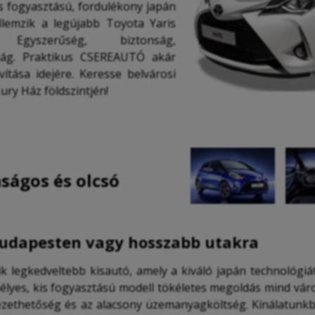
s fogyasztású, fordulékony japán
llemzik a legújabb Toyota Yaris
 Egyszerűség, biztonság,
ság. Praktikus CSEREAUTÓ akár
vítása idejére. Keresse belvárosi
ury Ház földszintjén!
ságos és olcsó
Budapesten vagy hosszabb utakra
k legkedveltebb kisautó, amely a kiváló japán technológiát
élyes, kis fogyasztású modell tökéletes megoldás mind vár
ezethetőség és az alacsony üzemanyagköltség. Kínálatunk