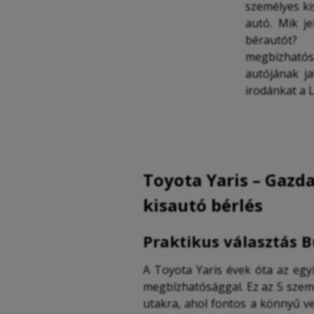
személyes ki
autó. Mik je
bérautót?
megbízható
autójának ja
irodánkat a L
Toyota Yaris – Gazda
kisautó bérlés
Praktikus választás 
A Toyota Yaris évek óta az egyi
megbízhatósággal. Ez az 5 szem
utakra, ahol fontos a könnyű v