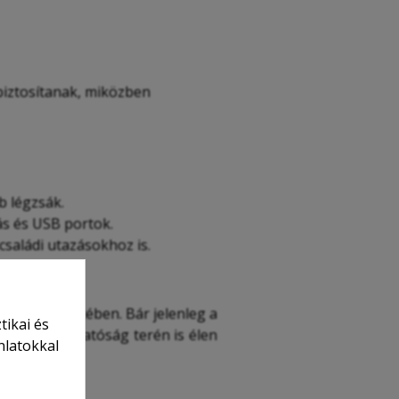
 biztosítanak, miközben
b légzsák.
ás és USB portok.
 családi utazásokhoz is.
ltozatok esetében. Bár jelenleg a
tikai és
 a fenntarthatóság terén is élen
nlatokkal