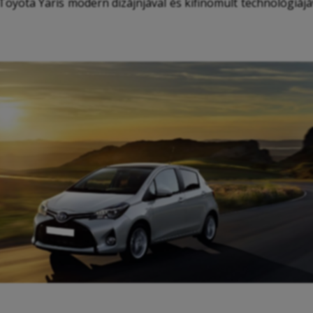
Toyota Yaris modern dizájnjával és kifinomult technológiájá