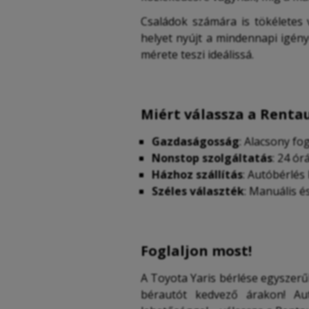
Családok számára is tökéletes
helyet nyújt a mindennapi igén
mérete teszi ideálissá.
Miért válassza a Renta
Gazdaságosság
: Alacsony fo
Nonstop szolgáltatás
: 24 ó
Házhoz szállítás
: Autóbérlés
Széles választék
: Manuális é
Foglaljon most!
A Toyota Yaris bérlése egyszerűb
bérautót kedvező árakon! Aut