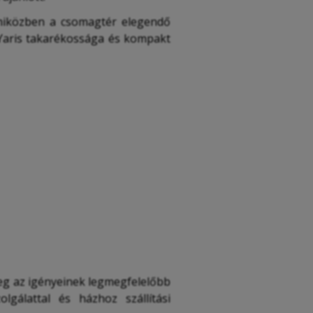
 miközben a csomagtér elegendő
 Yaris takarékossága és kompakt
 meg az igényeinek legmegfelelőbb
gálattal és házhoz szállítási