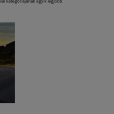
val kategóriájának egyik legjobb