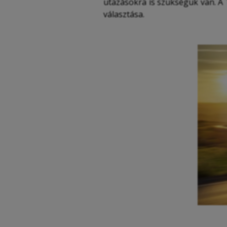
utazásokra is szükségük van. A 
választása.