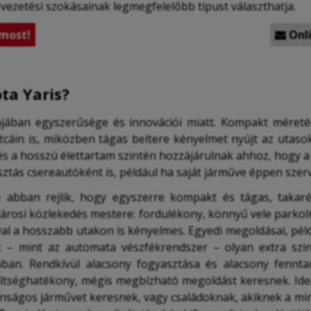
a vezetési szokásainak legmegfelelőbb típust választhatja.
most!
Onli

ta Yaris?
iájában egyszerűsége és innovációi miatt. Kompakt mére
tcáin is, miközben tágas beltere kényelmet nyújt az utaso
és a hosszú élettartam szintén hozzájárulnak ahhoz, hogy a 
asztás csereautóként is, például ha saját járműve éppen szer
 abban rejlik, hogy egyszerre kompakt és tágas, takaré
 városi közlekedés mestere: fordulékony, könnyű vele parko
al a hosszabb utakon is kényelmes. Egyedi megoldásai, pél
ók – mint az automata vészfékrendszer – olyan extra szin
ában. Rendkívül alacsony fogyasztása és alacsony fennta
ltséghatékony, mégis megbízható megoldást keresnek. Ideá
nságos járművet keresnek, vagy családoknak, akiknek a mi