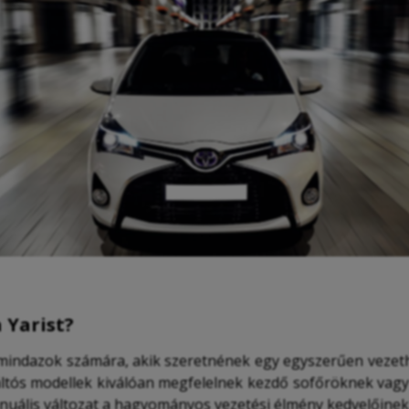
 Yarist?
ás mindazok számára, akik szeretnének egy egyszerűen veze
áltós modellek kiválóan megfelelnek kezdő sofőröknek vag
uális változat a hagyományos vezetési élmény kedvelőinek 