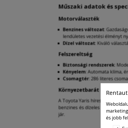
Műszaki adatok és spec
Motorválaszték
Benzines változat
: Gazdaság
lendületes vezetési élményt n
Dízel változat
: Kiváló válas
Felszereltség
Biztonsági rendszerek
: Mode
Kényelem
: Automata klíma, é
Csomagtér
: 286 literes csom
Környezetbarát megoldás
Rentaut
A Toyota Yaris híres az alacsony
Weboldalu
benzines és dízeles változatok 
marketing
jár.
és jobb f