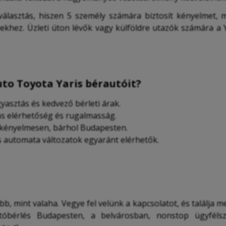
 választás, hiszen 5 személy számára biztosít kényelmet,
yekhez. Üzleti úton lévők vagy külföldre utazók számára a
uto Toyota Yaris bérautóit?
gyasztás és kedvező bérleti árak.
rás elérhetőség és rugalmasság.
 kényelmesen, bárhol Budapesten.
s automata változatok egyaránt elérhetők.
b, mint valaha. Vegye fel velünk a kapcsolatot, és találja
óbérlés Budapesten, a belvárosban, nonstop ügyfélszol