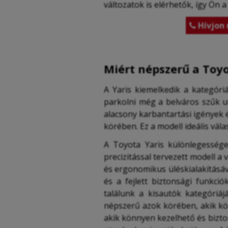
változatok is elérhetők, így Ön 
Hívjon 

Miért népszerű a Toyo
A Yaris kiemelkedik a kategór
parkolni még a belváros szűk u
alacsony karbantartási igények 
körében. Ez a modell ideális vál
A Toyota Yaris különlegessége
precizitással tervezett modell a
és ergonomikus üléskialakításáv
és a fejlett biztonsági funkci
találunk a kisautók kategóriáj
népszerű azok körében, akik kö
akik könnyen kezelhető és bizto