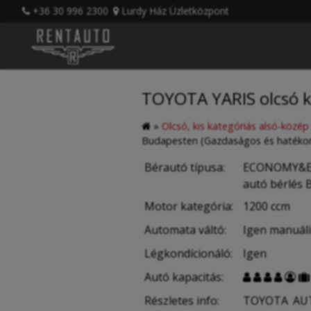
+36 30 996 2300
Lurdy Ház Üzletközpont
TOYOTA YARIS olcsó k
»
Olcsó, kis kategóriás alsó-közé
Budapesten (Gazdaságos és hatéko
Bérautó típusa:
ECONOMY&EFF
autó bérlés 
Motor kategória:
1200 ccm
Automata váltó:
Igen manuális
Légkondícionáló:
Igen
Autó kapacitás:






Részletes info:
TOYOTA AUT