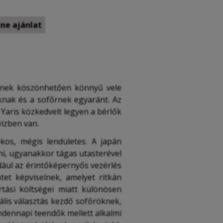
ne ajánlat
tének köszönhetően könnyű vele
knak és a sofőrnek egyaránt. Az
Yaris közkedvelt legyen a bérlők
vizben van.
kos, mégis lendületes. A japán
lni, ugyanakkor tágas utasterével
dául az érintőképernyős vezérlés
tet képviselnek, amelyet ritkán
rtási költségei miatt különösen
lis választás kezdő sofőröknek,
ndennapi teendők mellett alkalmi