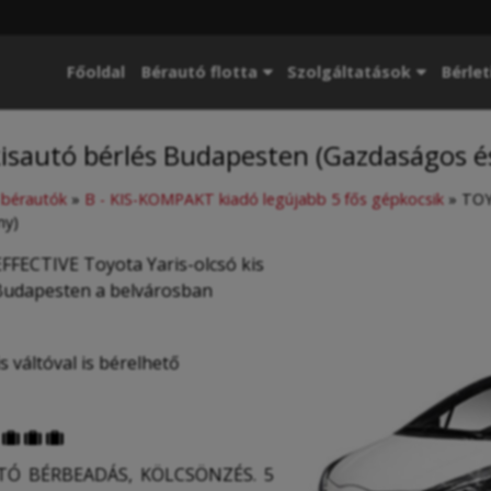
Főoldal
Bérautó flotta
Szolgáltatások
Bérlet
isautó bérlés Budapesten (Gazdaságos é
p bérautók
»
B - KIS-KOMPAKT kiadó legújabb 5 fős gépkocsik
»
TOY
ny)
ECTIVE Toyota Yaris-olcsó kis
Budapesten a belvárosban
 váltóval is bérelhető



Ó BÉRBEADÁS, KÖLCSÖNZÉS. 5