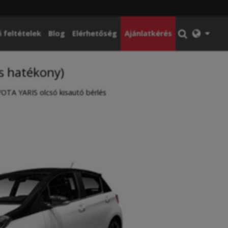
i feltételek
Blog
Elérhetőség
Ajánlatkérés
s hatékony)
OTA YARIS olcsó kisautó bérlés