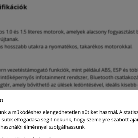
ifikációk
os 1.0 és 1.5 literes motorok, amelyek alacsony fogyasztást
yújtanak.
ztás hosszabb utakra a nyomatékos, takarékos motorokkal.
rn vezetéstámogató funkciók, mint például ABS, ESP és töb
rintőképernyős infotainment rendszer, Bluetooth csatlakoz
agtér, amely bővíthető az ülések ledöntésével, ideális kisebb
ok
o
 károsanyag-kibocsátásáról, különösen a legújabb hibrid vá
nk a működéshez elengedhetetlen sütiket használ. A statisz
bérlésére fókuszálunk, érdemes megjegyezni, hogy a Toyota
 sütik elfogadása segít nekünk, hogy személyre szabott ajá
elhasználói élménnyel szolgálhassunk.