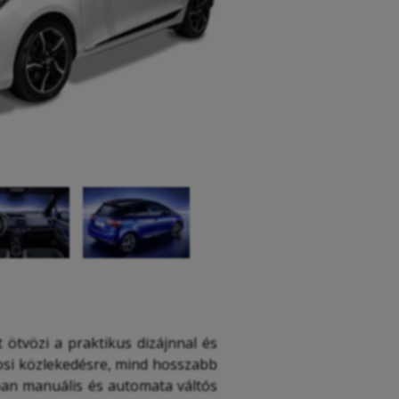
 ötvözi a praktikus dizájnnal és
osi közlekedésre, mind hosszabb
ban manuális és automata váltós