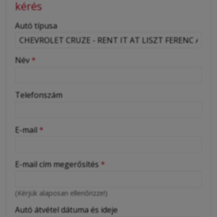
kérés
-
Autó típusa
-
Név
*
-
Telefonszám
-
E-mail
*
-
E-mail cím megerősítés
*
-
(Kérjük alaposan ellenőrizze!)
-
Autó átvétel dátuma és ideje