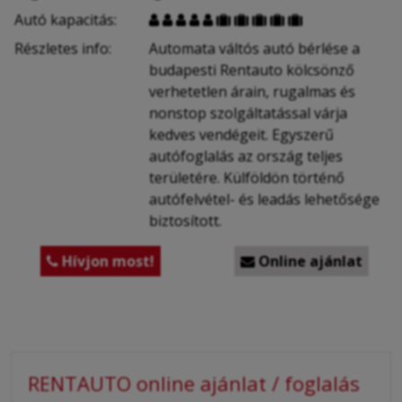
Autó kapacitás:










Részletes info:
Automata váltós autó bérlése a
budapesti Rentauto kölcsönző
verhetetlen árain, rugalmas és
nonstop szolgáltatással várja
kedves vendégeit. Egyszerű
autófoglalás az ország teljes
területére. Külföldön történő
autófelvétel- és leadás lehetősége
biztosított.
Hívjon most!
Online ajánlat


RENTAUTO online ajánlat / foglalás