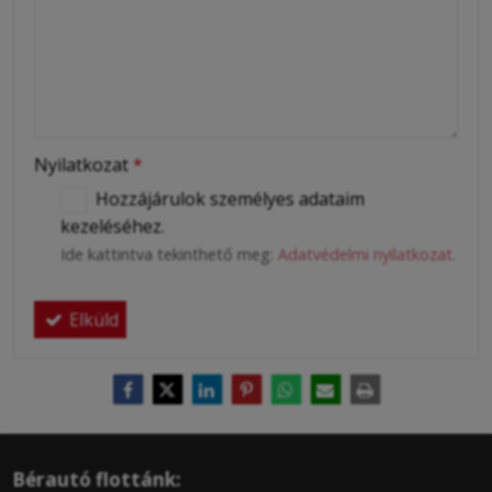
Nyilatkozat
*
Hozzájárulok személyes adataim
kezeléséhez.
Ide kattintva tekinthető meg:
Adatvédelmi nyilatkozat
.
Elküld
Bérautó flottánk: