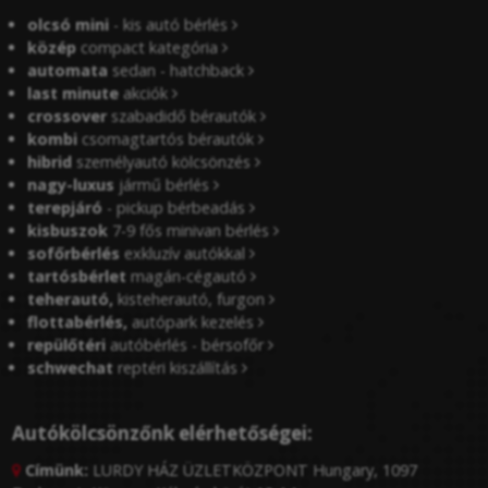
olcsó mini
- kis autó bérlés
közép
compact kategória
automata
sedan - hatchback
last minute
akciók
crossover
szabadidő bérautók
kombi
csomagtartós bérautók
hibrid
személyautó kölcsönzés
nagy-luxus
jármű bérlés
terepjáró
- pickup bérbeadás
kisbuszok
7-9 fős minivan bérlés
sofőrbérlés
exkluzív autókkal
tartósbérlet
magán-cégautó
teherautó,
kisteherautó, furgon
flottabérlés,
autópark kezelés
repülőtéri
autóbérlés - bérsofőr
schwechat
reptéri kiszállítás
Autókölcsönzőnk elérhetőségei:
Címünk:
LURDY HÁZ ÜZLETKÖZPONT Hungary, 1097
