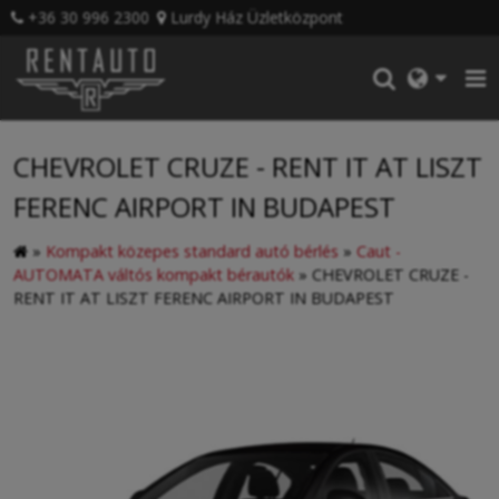
+36 30 996 2300
Lurdy Ház Üzletközpont
CHEVROLET CRUZE - RENT IT AT LISZT
FERENC AIRPORT IN BUDAPEST
»
Kompakt közepes standard autó bérlés
»
Caut -
AUTOMATA váltós kompakt bérautók
»
CHEVROLET CRUZE -
RENT IT AT LISZT FERENC AIRPORT IN BUDAPEST