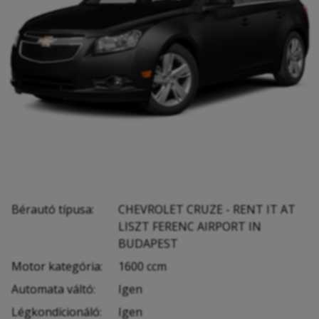
Bérautó típusa:
CHEVROLET CRUZE - RENT IT AT
LISZT FERENC AIRPORT IN
BUDAPEST
Motor kategória:
1600 ccm
Automata váltó:
Igen
Légkondícionáló:
Igen