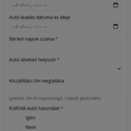
Autó leadás dátuma és ideje
Bérleti napok száma
*
Autó átvételi helyszín
*
Kiszállítási cím megadása
(pontos cím és kapucsengő / repülő járatszám)
Külföldi autó használat
*
Igen
Nem