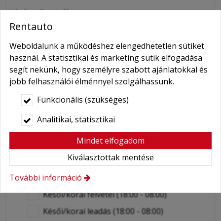
Igényelt extrák
Rentauto
Kiszállítás
GPS navigáció
Weboldalunk a működéshez elengedhetetlen sütiket
használ. A statisztikai és marketing sütik elfogadása
Gyermekülés
segít nekünk, hogy személyre szabott ajánlatokkal és
Bébihordozó
jobb felhasználói élménnyel szolgálhassunk.
Ülésmagasító
Funkcionális (szükséges)
Hólánc
Analitikai, statisztikai
Wifi
Mindet elfogadom
Mobiltelefon
Kiválasztottak mentése
Sofőr
További információ
Idegenvezető
Késői/korai felvétel (18:00 - 08:00)
Késői/korai leadás (18:00 - 08:00)