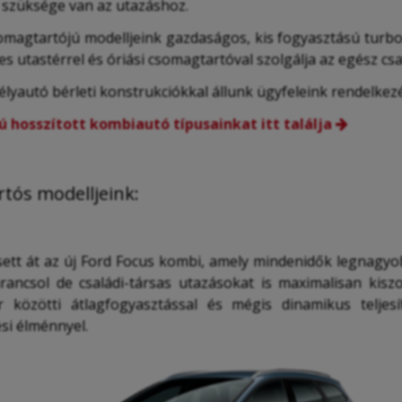
 szüksége van az utazáshoz.
agtartójú modelljeink gazdaságos, kis fogyasztású turbodi
s utastérrel és óriási csomagtartóval szolgálja az egész csa
lyautó bérleti konstrukciókkal állunk ügyfeleink rendelkez
 hosszított kombiautó típusainkat itt találja
tós modelljeink:
ett át az új Ford Focus kombi, amely mindenidők legnagyo
rancsol de családi-társas utazásokat is maximalisan kiszo
er közötti átlagfogyasztással és mégis dinamikus teljesí
si élménnyel.