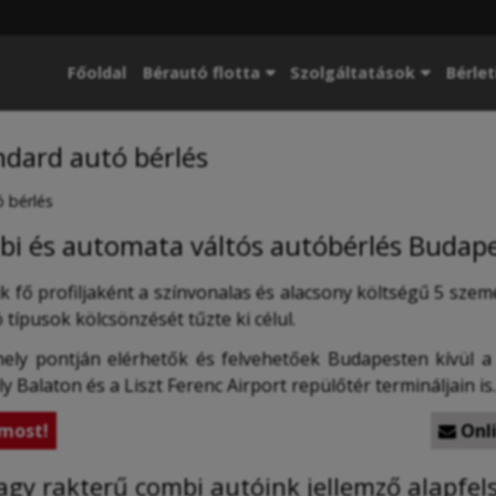
Főoldal
Bérautó flotta
Szolgáltatások
Bérlet
dard autó bérlés
 bérlés
bi és automata váltós autóbérlés Budap
k fő profiljaként a színvonalas és alacsony költségű 5 sze
ípusok kölcsönzését tűzte ki célul.
ly pontján elérhetők és felvehetőek Budapesten kívül a
 Balaton és a Liszt Ferenc Airport repülőtér termináljain is.
most!
Onl

agy rakterű combi autóink jellemző alapfels