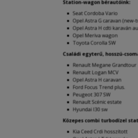
Station-wagon bérautóink:
Seat Cordoba Vario
Opel Astra G caravan (new-t
Opel Astra H cdti karaván 
Opel Meriva wagon
Toyota Corolla SW
Családi egyterű, hosszú-csom
Renault Megane Grandtour
Renault Logan MCV
Opel Astra H caravan
Ford Focus Trend plus.
Peugeot 307 SW
Renault Scénic estate
Hyundai I30 sw
Közepes combi turbodízel stat
Kia Ceed Crdi hosszított