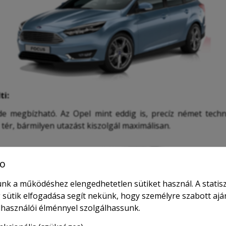
ti:
 megbízható. Az Opel mint eddig is, precíz német techno
tér, bármilyen utazást kiszolgál maximálisan.
o
nk a működéshez elengedhetetlen sütiket használ. A statisz
 sütik elfogadása segít nekünk, hogy személyre szabott ajá
elhasználói élménnyel szolgálhassunk.