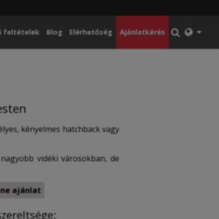
i feltételek
Blog
Elérhetőség
Ajánlatkérés
esten
mélyes, kényelmes hatchback vagy
 nagyobb vidéki városokban, de
ine ajánlat
zereltsége: