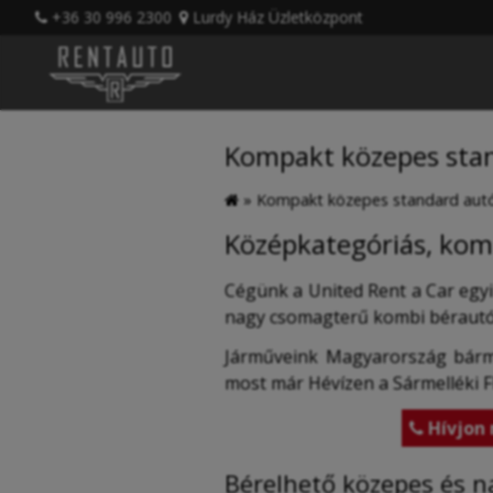
+36 30 996 2300
Lurdy Ház Üzletközpont
Kompakt közepes stan
»
Kompakt közepes standard autó
Középkategóriás, kom
Cégünk a United Rent a Car egyi
nagy csomagterű kombi bérautó t
Járműveink Magyarország bárme
most már Hévízen a Sármelléki Fly
Hívjon 

Bérelhető közepes és n