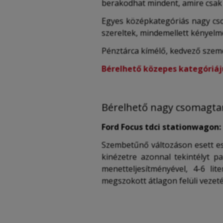
berakodhat mindent, amire csak
Egyes középkategóriás nagy csom
szereltek, mindemellett kényelme
Pénztárca kímélő, kedvező szemé
Bérelhető közepes kategóriájú
Bérelhető nagy csomagtar
Ford Focus tdci stationwagon:
Szembetűnő változáson esett es
kinézetre azonnal tekintélyt pa
menetteljesítményével, 4-6 lit
megszokott átlagon felüli vezeté