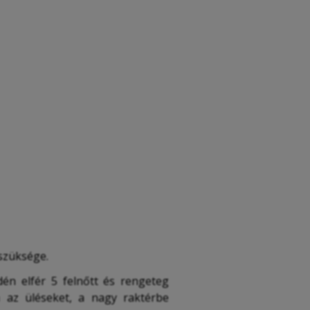
 szüksége.
n elfér 5 felnőtt és rengeteg
a az üléseket, a nagy raktérbe