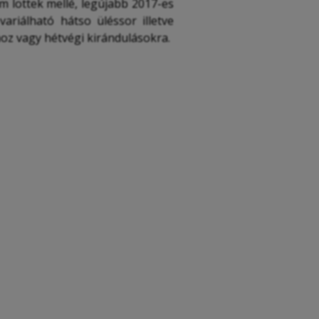
m lottek mellé, legújabb 2017-es
ariálható hátso üléssor illetve
oz vagy hétvégi kirándulásokra.