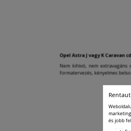
Opel Astra J vagy K Caravan cd
Nem kihívó, nem extravagáns de
formatervezés, kényelmes belso 
Rentaut
Weboldalu
marketing
és jobb f