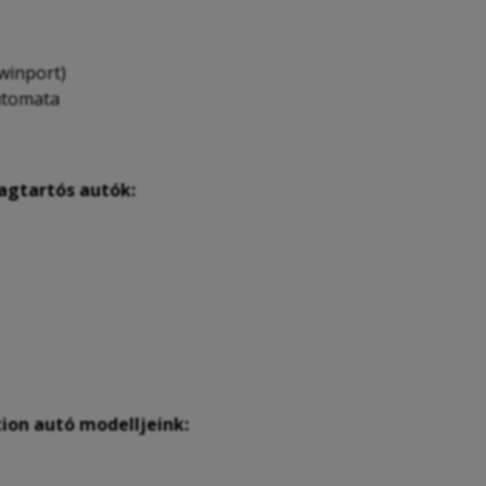
winport)
automata
agtartós autók:
ion autó modelljeink: