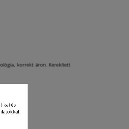
lógia, korrekt áron. Kerekített
tikai és
nlatokkal