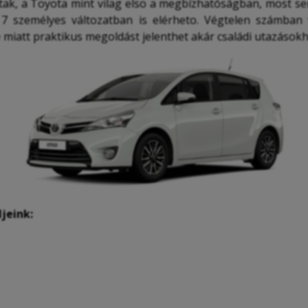
ak, a Toyota mint vilag elso a megbízhatóságban, most se
 7 személyes változatban is elérheto. Végtelen számban v
miatt praktikus megoldást jelenthet akár családi utazásokh
jeink: