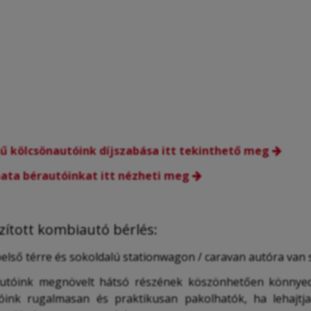
tű kölcsönautóink díjszabása itt tekinthető meg
ata bérautóinkat itt nézheti meg
zított kombiautó bérlés:
belső térre és sokoldalú stationwagon / caravan autóra van
autóink megnövelt hátsó részének köszönhetően könnyedé
óink rugalmasan és praktikusan pakolhatók, ha lehajtj