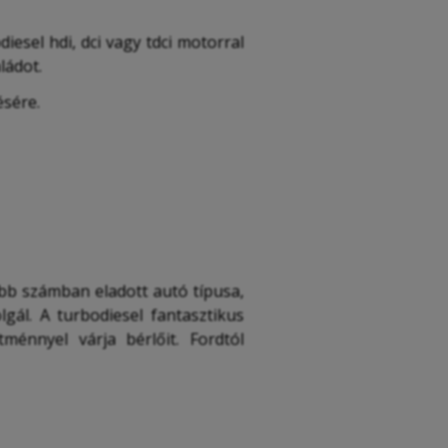
esel hdi, dci vagy tdci motorral
ládot.
ésére.
bb számban eladott autó típusa,
lgál. A turbodiesel fantasztikus
tménnyel várja bérlőit. Fordtól