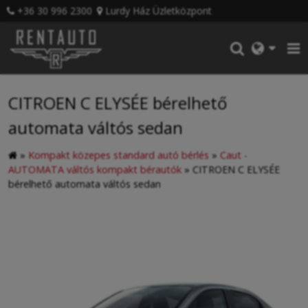
+36 30 996 2300
Lurdy Ház Üzletközpont
CITROEN C ELYSÉE bérelhető
automata váltós sedan
»
Kompakt közepes standard autó bérlés
»
Caut -
AUTOMATA váltós kompakt bérautók
»
CITROEN C ELYSÉE
bérelhető automata váltós sedan