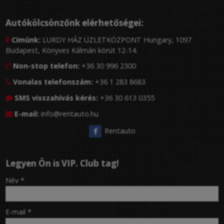
Autókölcsönzőnk elérhetőségei:
Címünk:
LURDY HÁZ ÜZLETKÖZPONT Hungary, 1097

Budapest, Könyves Kálmán körút 12-14.
Non-stop telefon:
+36 30 996 2300

Vonalas telefonszám:
+36 1 283 8683

SMS visszahívás kérés:
+36 30 613 0355

E-mail:
info@rentauto.hu

Rentauto
Legyen Ön is VIP. Club tag!
-
Név
*
-
E-mail
*