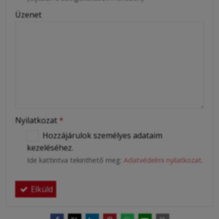
Üzenet
Nyilatkozat
*
Hozzájárulok személyes adataim
kezeléséhez.
Ide kattintva tekinthető meg:
Adatvédelmi nyilatkozat
.
Elküld