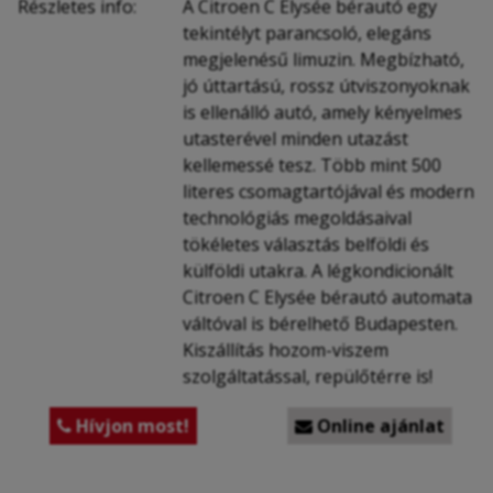
Részletes info:
A Citroen C Elysée bérautó egy
tekintélyt parancsoló, elegáns
megjelenésű limuzin. Megbízható,
jó úttartású, rossz útviszonyoknak
is ellenálló autó, amely kényelmes
utasterével minden utazást
kellemessé tesz. Több mint 500
literes csomagtartójával és modern
technológiás megoldásaival
tökéletes választás belföldi és
külföldi utakra. A légkondicionált
Citroen C Elysée bérautó automata
váltóval is bérelhető Budapesten.
Kiszállítás hozom-viszem
szolgáltatással, repülőtérre is!
Hívjon most!
Online ajánlat

