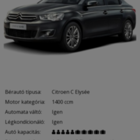
Bérautó típusa:
Citroen C Elysée
Motor kategória:
1400 ccm
Automata váltó:
Igen
Légkondícionáló:
Igen
Autó kapacitás:









