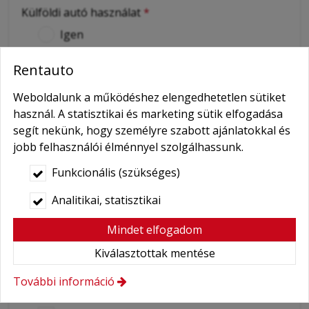
Külföldi autó használat
*
Igen
Nem
Rentauto
Igényelt extrák
Weboldalunk a működéshez elengedhetetlen sütiket
Kiszállítás
használ. A statisztikai és marketing sütik elfogadása
GPS navigáció
segít nekünk, hogy személyre szabott ajánlatokkal és
jobb felhasználói élménnyel szolgálhassunk.
Gyermekülés
Funkcionális (szükséges)
Bébihordozó
Ülésmagasító
Analitikai, statisztikai
Hólánc
Mindet elfogadom
Wifi
Kiválasztottak mentése
Mobiltelefon
További információ
Sofőr