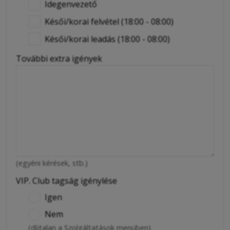
Idegenvezető
Késői/korai felvétel (18:00 - 08:00)
Késői/korai leadás (18:00 - 08:00)
További extra igények
(egyéni kérések, stb.)
VIP. Club tagság igénylése
Igen
Nem
(díjtalan a Szolgáltatások menüben)