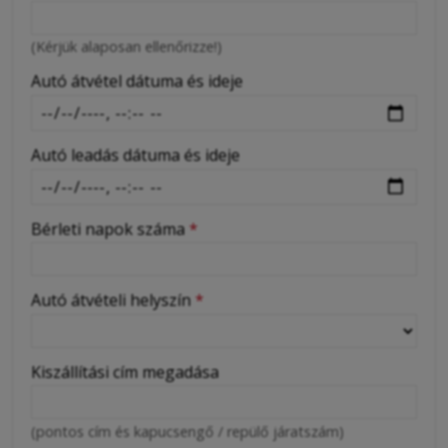
-
(Kérjük alaposan ellenőrizze!)
-
Autó átvétel dátuma és ideje
Autó leadás dátuma és ideje
Bérleti napok száma
*
Autó átvételi helyszín
*
Kiszállítási cím megadása
(pontos cím és kapucsengő / repülő járatszám)