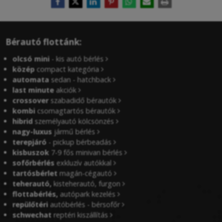
Bérautó flottánk:
olcsó mini
- kis autó bérlés
közép
compact kategória
automata
sedan - hatchback
last minute
akciók
crossover
szabadidő bérautók
kombi
csomagtartós bérautók
hibrid
személyautó kölcsönzés
nagy-luxus
jármű bérlés
terepjáró
- pickup bérbeadás
kisbuszok
7-9 fős minivan bérlés
sofőrbérlés
exkluzív autókkal
tartósbérlet
magán-cégautó
teherautó,
kisteherautó, furgon
flottabérlés,
autópark kezelés
repülőtéri
autóbérlés - bérsofőr
schwechat
reptéri kiszállítás