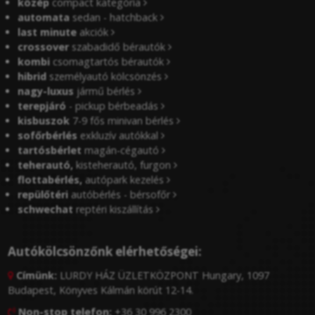
közép
compact kategória
automata
sedan - hatchback
last minute
akciók
crossover
szabadidő bérautók
kombi
csomagtartós bérautók
hibrid
személyautó kölcsönzés
nagy-luxus
jármű bérlés
terepjáró
- pickup bérbeadás
kisbuszok
7-9 fős minivan bérlés
sofőrbérlés
exkluzív autókkal
tartósbérlet
magán-cégautó
teherautó,
kisteherautó, furgon
flottabérlés,
autópark kezelés
repülőtéri
autóbérlés - bérsofőr
schwechat
reptéri kiszállítás
Autókölcsönzőnk elérhetőségei:
Címünk:
LURDY HÁZ ÜZLETKÖZPONT Hungary, 1097

Budapest, Könyves Kálmán körút 12-14.
Non-stop telefon:
+36 30 996 2300
