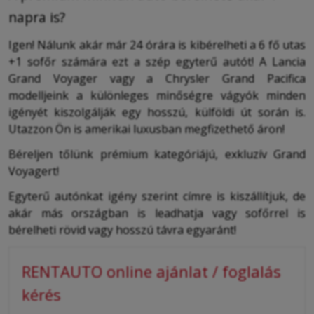
napra is?
Igen! Nálunk akár már 24 órára is kibérelheti a 6 fő utas
+1 sofőr számára ezt a szép egyterű autót! A Lancia
Grand Voyager vagy a Chrysler Grand Pacifica
modelljeink a különleges minőségre vágyók minden
igényét kiszolgálják egy hosszú, külföldi út során is.
Utazzon Ön is amerikai luxusban megfizethető áron!
Béreljen tőlünk prémium kategóriájú, exkluzív Grand
Voyagert!
Egyterű autónkat igény szerint címre is kiszállítjuk, de
akár más országban is leadhatja vagy sofőrrel is
bérelheti rövid vagy hosszú távra egyaránt!
RENTAUTO online ajánlat / foglalás
kérés