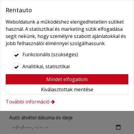
-
Autó típusa
Rentauto
-
Weboldalunk a működéshez elengedhetetlen sütiket
Név
*
használ. A statisztikai és marketing sütik elfogadása
segít nekünk, hogy személyre szabott ajánlatokkal és
-
jobb felhasználói élménnyel szolgálhassunk.
Telefonszám
Funkcionális (szükséges)
-
Analitikai, statisztikai
E-mail
*
Mindet elfogadom
-
E-mail cím megerősítés
*
Kiválasztottak mentése
További információ
-
(Kérjük alaposan ellenőrizze!)
-
Autó átvétel dátuma és ideje