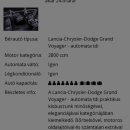
akár 24 órára!
Bérautó típusa:
Lancia-Chrysler-Dodge
Grand
Voyager
- automata tdi
Motor kategória:
2800 ccm
Automata váltó:
Igen
Légkondícionáló:
Igen
Autó kapacitás:











Részletes info:
A
Lancia-Chrysler-Dodge
Grand
Voyager
- automata tdi
praktikus
kisbuszunk m
inőségével,
eleganciájával kategóriájában
kiemelkedő. Bőrbelsővel, motoros
oldalajtóival és számtalan extrával