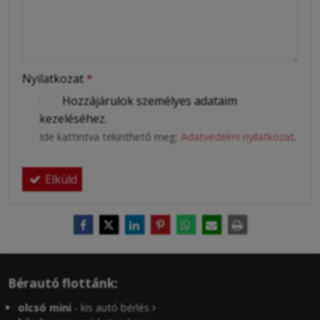
Nyilatkozat
*
Hozzájárulok személyes adataim
kezeléséhez.
Ide kattintva tekinthető meg:
Adatvédelmi nyilatkozat
.
Elküld
Bérautó flottánk:
olcsó mini
- kis autó bérlés