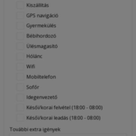
Kiszállítás
GPS navigáció
Gyermekülés
Bébihordozó
Ülésmagasító
Hólánc
Wifi
Mobiltelefon
Sofőr
Idegenvezető
Késői/korai felvétel (18:00 - 08:00)
Késői/korai leadás (18:00 - 08:00)
További extra igények