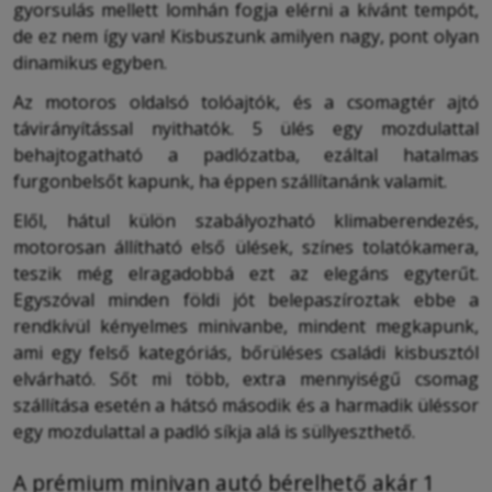
gyorsulás mellett lomhán fogja elérni a kívánt tempót,
de ez nem így van! Kisbuszunk amilyen nagy, pont olyan
dinamikus egyben.
Az motoros oldalsó tolóajtók, és a csomagtér ajtó
távirányítással nyithatók. 5 ülés egy mozdulattal
behajtogatható a padlózatba, ezáltal hatalmas
furgonbelsőt kapunk, ha éppen szállítanánk valamit.
Elől, hátul külön szabályozható klimaberendezés,
motorosan állítható első ülések, színes tolatókamera,
teszik még elragadobbá ezt az elegáns egyterűt.
Egyszóval minden földi jót belepaszíroztak ebbe a
rendkívül kényelmes minivanbe, mindent megkapunk,
ami egy felső kategóriás, bőrüléses családi kisbusztól
elvárható. Sőt mi több, extra mennyiségű csomag
szállítása esetén a hátsó második és a harmadik üléssor
egy mozdulattal a padló síkja alá is süllyeszthető.
A prémium minivan autó bérelhető akár 1