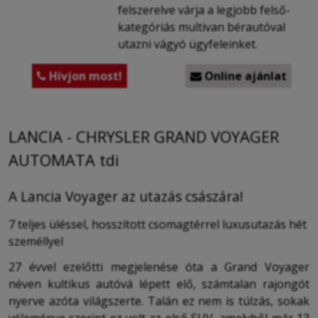
felszerelve várja a legjobb felső-
kategóriás multivan bérautóval
utazni vágyó ügyfeleinket.
Hívjon most!
Online ajánlat


LANCIA - CHRYSLER GRAND VOYAGER
AUTOMATA tdi
A Lancia Voyager az utazás császára!
7 teljes üléssel, hosszított csomagtérrel luxusutazás hét
személlyel
27 évvel ezelőtti megjelenése óta a Grand Voyager
néven kultikus autóvá lépett elő, számtalan rajongót
nyerve azóta világszerte. Talán ez nem is túlzás, sokak
véleménye szerint ez volt az első SUV, amelyből már 13