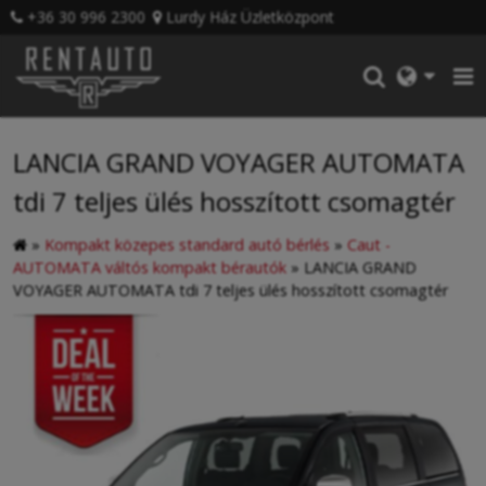
+36 30 996 2300
Lurdy Ház Üzletközpont
LANCIA GRAND VOYAGER AUTOMATA
tdi 7 teljes ülés hosszított csomagtér
»
Kompakt közepes standard autó bérlés
»
Caut -
AUTOMATA váltós kompakt bérautók
»
LANCIA GRAND
VOYAGER AUTOMATA tdi 7 teljes ülés hosszított csomagtér