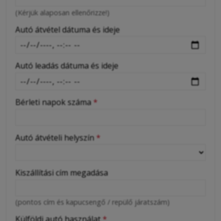
-
(Kérjük alaposan ellenőrizze!)
-
Autó átvétel dátuma és ideje
Autó leadás dátuma és ideje
Bérleti napok száma
*
Autó átvételi helyszín
*
Kiszállítási cím megadása
(pontos cím és kapucsengő / repülő járatszám)
Külföldi autó használat
*