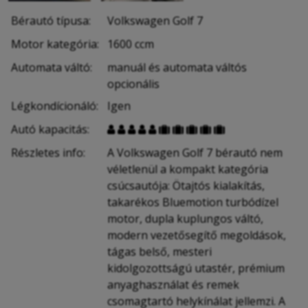
Bérautó típusa:
Volkswagen Golf 7
Motor kategória:
1600 ccm
Automata váltó:
manuál és automata váltós
opcionális
Légkondícionáló:
Igen
Autó kapacitás:










Részletes info:
A Volkswagen Golf 7 bérautó nem
véletlenül a kompakt kategória
csúcsautója: Ötajtós kialakítás,
takarékos Bluemotion turbódízel
motor, dupla kuplungos váltó,
modern vezetősegítő megoldások,
tágas belső, mesteri
kidolgozottságú utastér, prémium
anyaghasználat és remek
csomagtartó helykínálat jellemzi. A