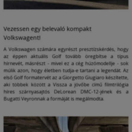
Vezessen egy belevaló kompakt
Volkswagent!
A Volkswagen számára egyrészt presztízskérdés, hogy
az éppen aktuális Golf tovább öregbítse a típus
hírnevét, másrészt - mivel ez a cég húzómodellje - sok
múlik azon, hogy életben tudja-e tartani a legendát. Az
első Golf formatervét az a Giorgetto Giugiaro készítette,
aki többek között a Vissza a jövőbe című filmtrilógia
híres szárnyasajtós DeLorean DMC-12-jének és a
Bugatti Veyronnak a formáját is megálmodta.