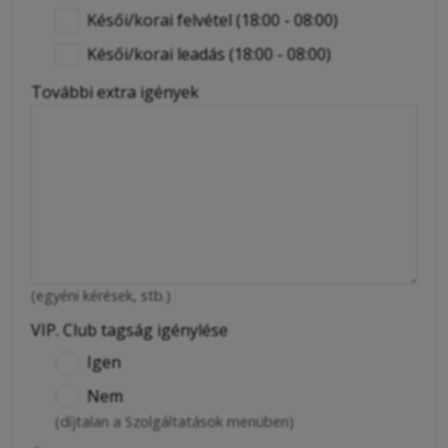
Késői/korai felvétel (18:00 - 08:00)
Késői/korai leadás (18:00 - 08:00)
További extra igények
(egyéni kérések, stb.)
VIP. Club tagság igénylése
Igen
Nem
(díjtalan a Szolgáltatások menüben)