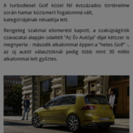
A turbodiesel Golf közel fél évszázados történelme
során hamar közismert fogalommá vált,
kategóriájának névadója lett.
Rengeteg szakmai elismerést kapott, a szakújságírók
szavazatai alapján odaítélt "Az Év Autója" díjat kétszer is
megnyerte - második alkalommal éppen a "hetes Golf" -,
az új autót választóknál pedig több mint 30 millió
alkalommal lett győztes.