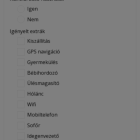
Igen
Nem
Igényelt extrák
Kiszállítás
GPS navigáció
Gyermekülés
Bébihordozó
Ülésmagasító
Hólánc
Wifi
Mobiltelefon
Sofőr
Idegenvezető