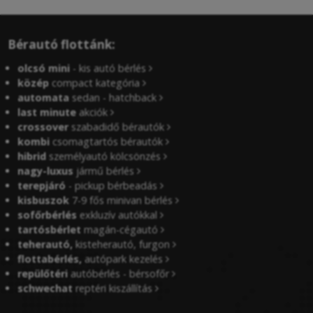
Bérautó flottánk:
olcsó mini
- kis autó bérlés
közép
compact kategória
automata
sedan - hatchback
last minute
akciók
crossover
szabadidő bérautók
kombi
csomagtartós bérautók
hibrid
személyautó kölcsönzés
nagy-luxus
jármű bérlés
terepjáró
- pickup bérbeadás
kisbuszok
7-9 fős minivan bérlés
sofőrbérlés
exkluzív autókkal
tartósbérlet
magán-cégautó
teherautó,
kisteherautó, furgon
flottabérlés,
autópark kezelés
repülőtéri
autóbérlés - bérsofőr
schwechat
reptéri kiszállítás