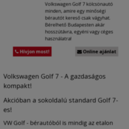
Volkswagen Golf 7 kölcsönautó
minden, amire egy minőségi
bérautót kereső csak vágyhat.
Bérelhető Budapesten akár
hosszútávra, egyéni vagy céges
használatra!
Hívjon most!
Online ajánlat


Volkswagen Golf 7 - A gazdaságos
kompakt!
Akcióban a sokoldalú standard Golf 7-
es!
VW Golf - bérautóból is mindig az etalon