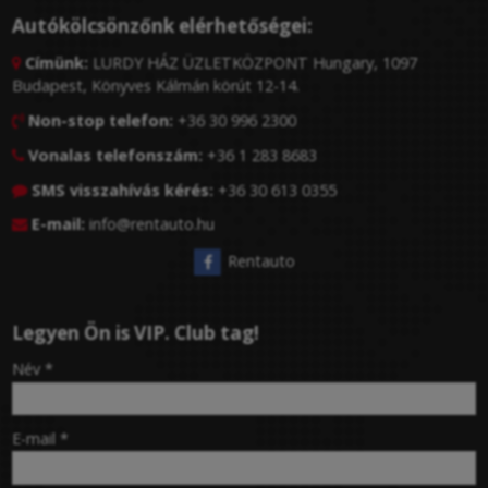
Autókölcsönzőnk elérhetőségei:
Címünk:
LURDY HÁZ ÜZLETKÖZPONT Hungary, 1097

Budapest, Könyves Kálmán körút 12-14.
Non-stop telefon:
+36 30 996 2300

Vonalas telefonszám:
+36 1 283 8683

SMS visszahívás kérés:
+36 30 613 0355

E-mail:
info@rentauto.hu

Rentauto
Legyen Ön is VIP. Club tag!
-
Név
*
-
E-mail
*