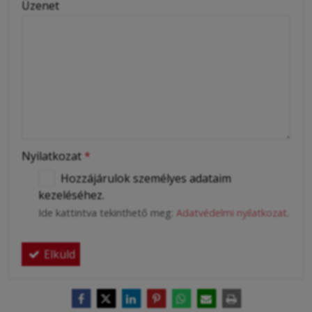
Üzenet
Nyilatkozat
*
Hozzájárulok személyes adataim
kezeléséhez.
Ide kattintva tekinthető meg:
Adatvédelmi nyilatkozat
.
Elküld