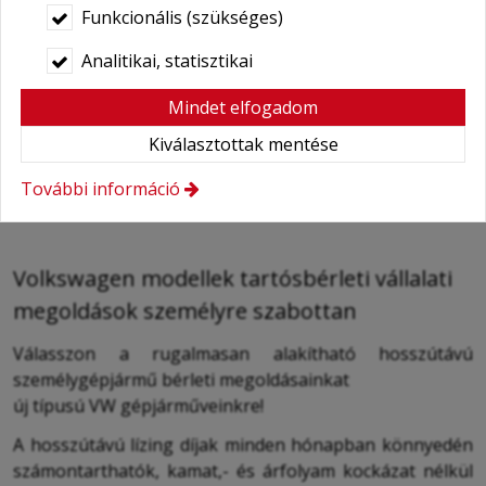
Funkcionális (szükséges)
Analitikai, statisztikai
Mindet elfogadom
Kiválasztottak mentése
További információ
Volkswagen modellek tartósbérleti vállalati
megoldások személyre szabottan
Válasszon a rugalmasan alakítható hosszútávú
személygépjármű bérleti megoldásainkat
új típusú VW gépjárműveinkre!
A hosszútávú lízing díjak minden hónapban könnyedén
számontarthatók, kamat,- és árfolyam kockázat nélkül