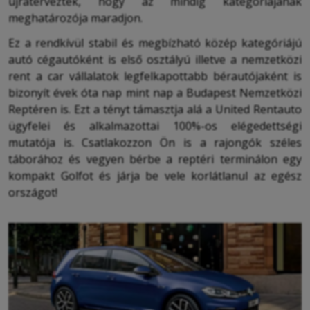
újratervezték, hogy az mindig kategóriájának
meghatározója maradjon.
Ez a rendkívül stabil és megbízható közép kategóriájú
autó cégautóként is első osztályú illetve a nemzetközi
rent a car vállalatok legfelkapottabb bérautójaként is
bizonyít évek óta nap mint nap a Budapest Nemzetközi
Reptéren is. Ezt a tényt támasztja alá a United Rentauto
ügyfelei és alkalmazottai 100%-os elégedettségi
mutatója is. Csatlakozzon Ön is a rajongók széles
táborához és vegyen bérbe a reptéri terminálon egy
kompakt Golfot és járja be vele korlátlanul az egész
országot!