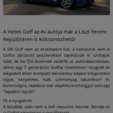
A Hetes Golf az év autója már a Liszt Ferenc
Repülőtéren is kölcsönözhető!
A VW Golf nem az érzelmekre hat, a kamaszok nem is
Golfot ábrázoló poszterekkel tapétázzák ki szobájuk
falát, de ha Önt észérvek vezérlik az autóválasztásban,
akkor egy 7. generációs Golffal tökéletesen nyugodt és
elégedett lehet: kompakt méreteihez képest kifejezetten
tágas, kényelmes, halk, üzemanyag takarékos* és
biztonságos, ráadásul már alapfelszereltséggel sem egy
"fapados repülő".
Fő a nyugalom!
A leszállás után nem is kell messzire mennie. Bérelje az
új Golfot egyenesen a repülőtéren!