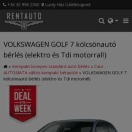
+36 30 996 2300
Lurdy Ház Üzletközpont
VOLKSWAGEN GOLF 7 kölcsönautó
bérlés (elektro és Tdi motorral!)
»
Kompakt közepes standard autó bérlés
»
Caut -
AUTOMATA váltós kompakt bérautók
»
VOLKSWAGEN GOLF 7
kölcsönautó bérlés (elektro és Tdi motorral!)