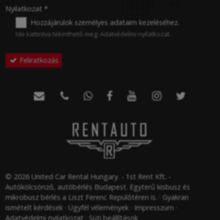
-
Nyilatkozat
*
Hozzájárulok személyes adataim kezeléséhez.
Ide kattintva tekinthető meg:
Adatvédelmi nyilatkozat
.
-
Feliratkozás
-







-
-
© 2026 United Car Rental Hungary. - 1st Rent Kft. -
Autókölcsönző, autóbérlés Budapest. Egyterű kisbusz és
mikrobusz bérlés a Liszt Ferenc Repülőtéren is.
Gyakran
ismételt kérdések
Ügyfél vélemények
Impresszum
Adatvédelmi nyilatkozat
Süti beállítások