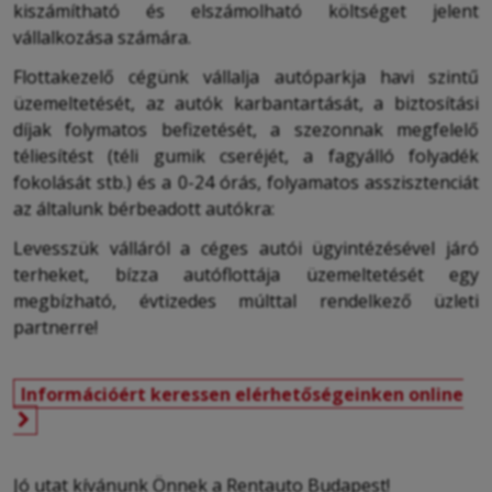
kiszámítható és elszámolható költséget jelent
vállalkozása számára.
Flottakezelő cégünk vállalja autóparkja havi szintű
üzemeltetését, az autók karbantartását, a biztosítási
díjak folymatos befizetését, a szezonnak megfelelő
téliesítést (téli gumik cseréjét, a fagyálló folyadék
fokolását stb.) és a 0-24 órás, folyamatos asszisztenciát
az általunk bérbeadott autókra:
Levesszük válláról a céges autói ügyintézésével járó
terheket, bízza autóflottája üzemeltetését egy
megbízható, évtizedes múlttal rendelkező üzleti
partnerre!
Információért keressen elérhetőségeinken online
Jó utat kívánunk Önnek a Rentauto Budapest!