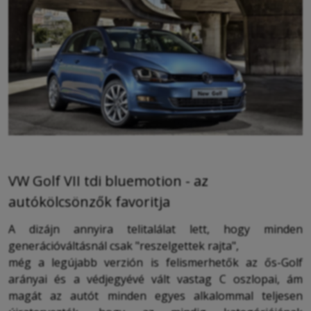
VW Golf VII tdi bluemotion - az
autókölcsönzők favoritja
A dizájn annyira telitalálat lett, hogy minden
generációváltásnál csak "reszelgettek rajta",
még a legújabb verzión is felismerhetők az ős-Golf
arányai és a védjegyévé vált vastag C oszlopai, ám
magát az autót minden egyes alkalommal teljesen