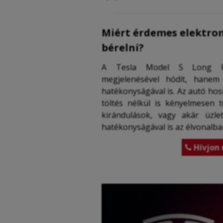
Miért érdemes elektrom
bérelni?
A Tesla Model S Long R
megjelenésével hódít, hanem 
hatékonyságával is. Az autó hos
töltés nélkül is kényelmesen 
kirándulások, vagy akár üzle
hatékonyságával is az élvonalba
Hívjon 
