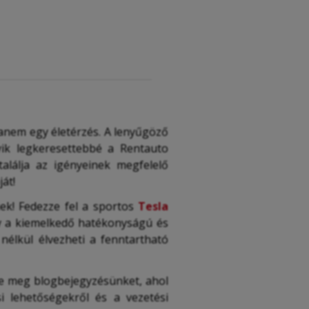
anem egy életérzés. A lenyűgöző
yik legkeresettebbé a Rentauto
találja az igényeinek megfelelő
át!
nek! Fedezze fel a sportos
Tesla
 a kiemelkedő hatékonyságú és
élkül élvezheti a fenntartható
ze meg blogbejegyzésünket, ahol
i lehetőségekről és a vezetési