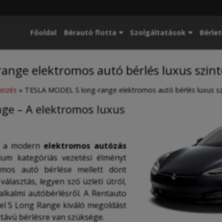
Főoldal
Bérautó flotta
Szolgáltatások
Bérlet
ange elektromos autó bérlés luxus szin
önzés
»
TESLA MODEL S long-range elektromos autó bérlés luxus sz
ge – A elektromos luxus
a modern
elektromos autózás
ium kategóriás vezetési élményt
omos autó bérlése mellett dönt
választás, legyen szó üzleti útról,
 alkalmi autóbérlésről. A Rentauto
el S Long Range kiváló megoldást
 távú bérlésre van szüksége.