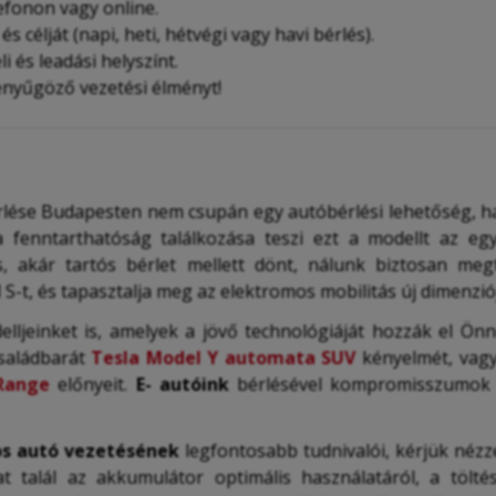
efonon vagy online.
s célját (napi, heti, hétvégi vagy havi bérlés).
i és leadási helyszínt.
 lenyűgöző vezetési élményt!
lése Budapesten nem csupán egy autóbérlési lehetőség, h
 a fenntarthatóság találkozása teszi ezt a modellt az eg
és, akár tartós bérlet mellett dönt, nálunk biztosan meg
S-t, és tapasztalja meg az elektromos mobilitás új dimenziój
lljeinket is, amelyek a jövő technológiáját hozzák el Ön
családbarát
Tesla Model Y automata SUV
kényelmét, vagy
Range
előnyeit.
E- autóink
bérlésével kompromisszumok n
s autó vezetésének
legfontosabb tudnivalói, kérjük néz
t talál az akkumulátor optimális használatáról, a töltés