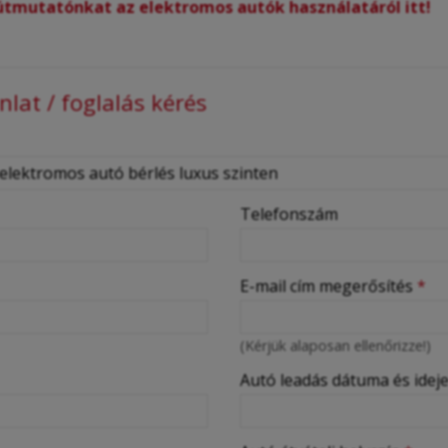
 útmutatónkat az elektromos autók használatáról itt!
lat / foglalás kérés
Telefonszám
E-mail cím megerősítés
*
(Kérjük alaposan ellenőrizze!)
Autó leadás dátuma és idej