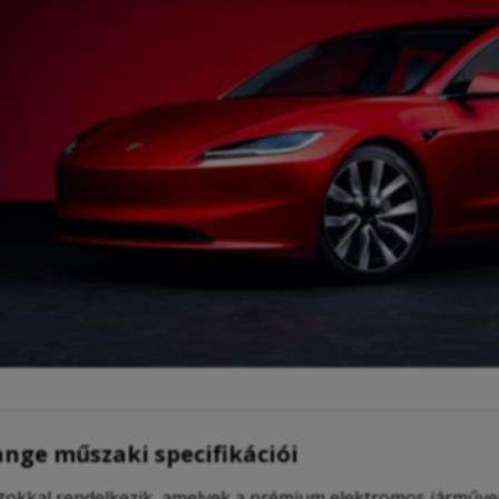
ange műszaki specifikációi
tokkal rendelkezik, amelyek a prémium elektromos járművek