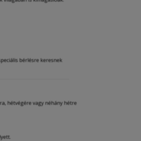
speciális bérlésre keresnek
apra, hétvégére vagy néhány hétre
yett.