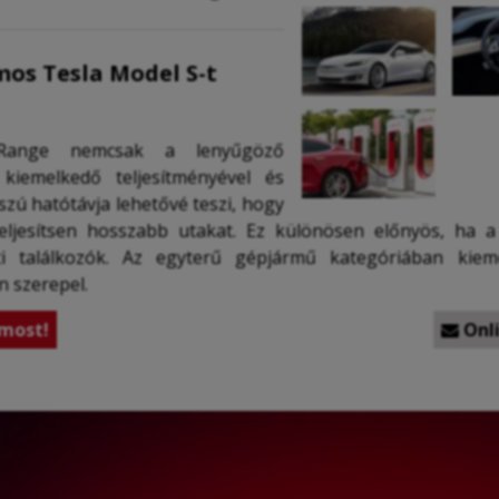
os Tesla Model S-t
ange nemcsak a lenyűgöző
kiemelkedő teljesítményével és
szú hatótávja lehetővé teszi, hogy
teljesítsen hosszabb utakat. Ez különösen előnyös, ha a 
ti találkozók. Az egyterű gépjármű kategóriában kiem
n szerepel.
most!
Onli
