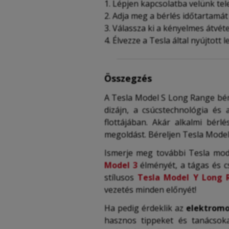
Lépjen kapcsolatba velünk tel
Adja meg a bérlés időtartamát é
Válassza ki a kényelmes átvétel
Élvezze a Tesla által nyújtott
Összegzés
A Tesla Model S Long Range bér
dizájn, a csúcstechnológia és
flottájában. Akár alkalmi bérl
megoldást. Béreljen Tesla Model 
Ismerje meg további Tesla mode
Model 3
élményét, a tágas és 
stílusos
Tesla Model Y
Long 
vezetés minden előnyét!
Ha pedig érdeklik az
elektromo
hasznos tippeket és tanácsoka