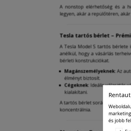
A nonstop elérhetőség és a ho
legyen, akár a repülőtéren, aká
Tesla tartós bérlet – Pré
A Tesla Model S tartós bérlete
anélkül, hogy a vásárlás terheiv
bérleti konstrukciókat.
Magánszemélyeknek
: Az au
élményt biztosít.
Cégeknek
: Ideális választás
kialakítani.
Rentaut
A tartós bérlet során az autó ka
Weboldalu
koncentrálnia.
marketing
és jobb f