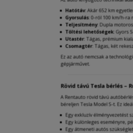
Hatótáv
: Akár 652 km egyetle
Gyorsulás
: 0-ról 100 km/h-ra
Teljesítmény
: Dupla motoros
Töltési lehetőségek
: Gyors 
Utastér
: Tágas, prémium kial
Csomagtér
: Tágas, két rekes
Ez az autó nemcsak a technológia
gépjárművet.
Rövid távú Tesla bérlés –
A Rentauto rövid távú autóbérlés
béreljen Tesla Model S-t. Ez ideál
Egy exkluzív élményvezetést
Egy különleges eseményre, pé
Egy átmeneti autós szükséglete