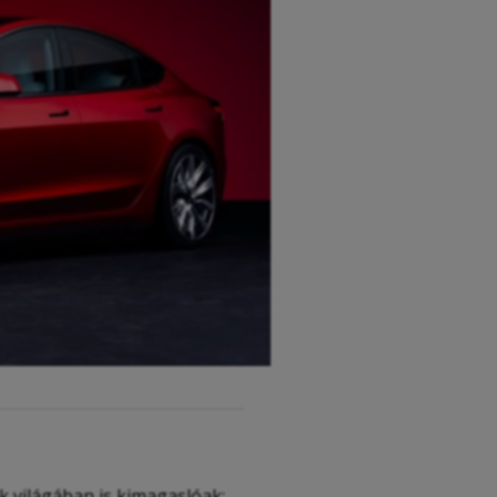
 világában is kimagaslóak: