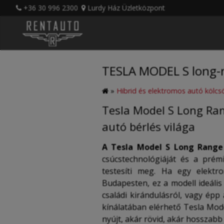
+36 30 996 2300
Lurdy Ház Üzletközpont
TESLA MODEL S long-r
»
Hibrid és elektromos autó kölcs
Tesla Model S Long Ran
autó bérlés világa
A Tesla Model S Long Range
csúcstechnológiáját és a prém
testesíti meg. Ha egy elektr
Budapesten, ez a modell ideális 
családi kirándulásról, vagy épp
kínálatában elérhető Tesla Mod
nyújt, akár rövid, akár hosszabb