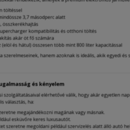
n töltéssel
 mindössze 3,7 másodperc alatt
, összkerékhajtás
Supercharger kompatibilitás és otthoni töltés
akítás akár öt fő számára
z (elöl és hátul) összesen több mint 800 liter kapacitással
 szerelmeseinek, hanem azoknak is ideális, akik egyedi és 
 Rugalmasság és kényelem
i szolgáltatásaival elérhetővé válik, hogy akár egyetlen n
is választás, ha:
 szeretne megajándékozni magának vagy másnak.
ldául esküvőre keres luxusautót.
t szeretne megoldani például szervizelés alatt álló autó hel