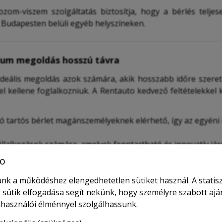
zom-viszem szolgáltatás biztosítja, hogy a bérlés telje
r Budapesten belüli egyéb helyszíneken.
mium megoldás hosszú távra
 ideális megoldás azok számára, akik hosszabb időre szer
el kellene foglalkozniuk. A Rentauto kedvező feltételekkel
tó tartós bérlet magánszemélyeknek elérhető, így az egyéni
 vállalkozások számára, amelyek fenntartható és innovatív já
o
rbantartása és szervizelése is a szolgáltatás része, így Önn
nk a működéshez elengedhetetlen sütiket használ. A statisz
 sütik elfogadása segít nekünk, hogy személyre szabott ajá
elhasználói élménnyel szolgálhassunk.