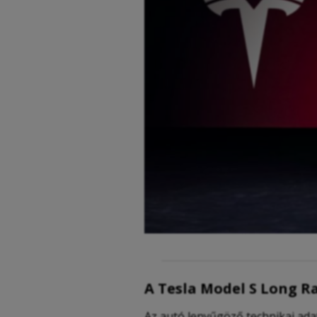
A Tesla Model S Long R
Az autó lenyűgöző technikai ada