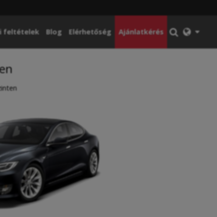
i feltételek
Blog
Elérhetőség
Ajánlatkérés
ten
inten