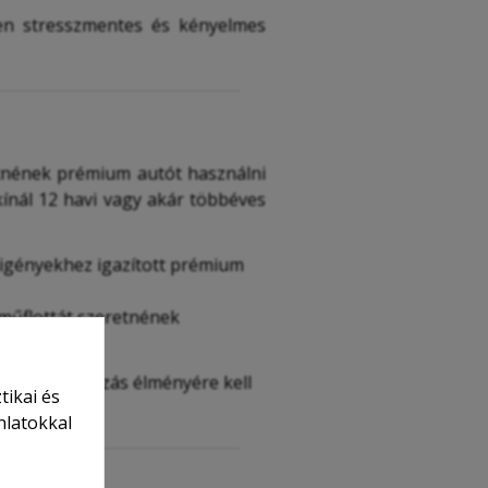
sen stresszmentes és kényelmes
etnének prémium autót használni
 kínál 12 havi vagy akár többéves
 igényekhez igazított prémium
rműflottát szeretnének
ek csak az utazás élményére kell
tikai és
nlatokkal