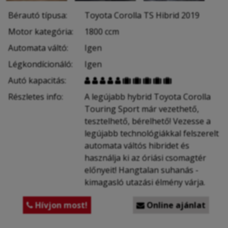
Bérautó típusa:
Toyota Corolla TS Hibrid 2019
Motor kategória:
1800 ccm
Automata váltó:
Igen
Légkondícionáló:
Igen
Autó kapacitás:










Részletes info:
A legújabb hybrid Toyota Corolla
Touring Sport már vezethető,
tesztelhető, bérelhető! Vezesse a
legújabb technológiákkal felszerelt
automata váltós hibridet és
használja ki az óriási csomagtér
előnyeit! Hangtalan suhanás -
kimagasló utazási élmény várja.
Hívjon most!
Online ajánlat

