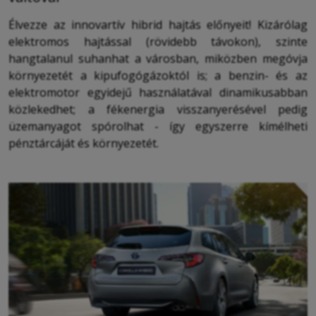
Élvezze az innovartív hibrid hajtás előnyeit! Kizárólag
elektromos hajtással (rövidebb távokon), szinte
hangtalanul suhanhat a városban, miközben megóvja
környezetét a kipufogógázoktól is; a benzin- és az
elektromotor egyidejű használatával dinamikusabban
közlekedhet; a fékenergia visszanyerésével pedig
üzemanyagot spórolhat - így egyszerre kímélheti
pénztárcáját és környezetét.