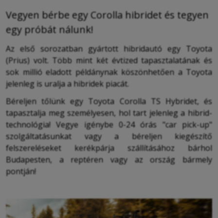
Vegyen bérbe egy Corolla hibridet és tegyen
egy próbát nálunk!
Az első sorozatban gyártott hibridautó egy Toyota
(Prius) volt. Több mint két évtized tapasztalatának és
sok millió eladott példánynak köszönhetően a Toyota
jelenleg is uralja a hibridek piacát.
Béreljen tőlünk egy Toyota Corolla TS Hybridet, és
tapasztalja meg személyesen, hol tart jelenleg a hibrid-
technológia! Vegye igénybe 0-24 órás "car pick-up"
szolgáltatásunkat vagy a béreljen kiegészítő
felszereléseket kerékpárja szállításához bárhol
Budapesten, a reptéren vagy az ország bármely
pontján!