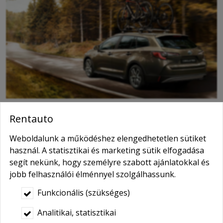
Rentauto
Toyota hosszútávú kölcsönzés, havi és éves
Weboldalunk a működéshez elengedhetetlen sütiket
tartós bérleti konstrukciók
használ. A statisztikai és marketing sütik elfogadása
segít nekünk, hogy személyre szabott ajánlatokkal és
Vegye igénybe tartós bérleti szolgáltatásainkat 2018-
jobb felhasználói élménnyel szolgálhassunk.
as,- és 2019-es évjáratú különböző típusú Toyota
személyautóinkra!
Funkcionális (szükséges)
A hosszú időtartamú tartós,- és operatív lízing
Analitikai, statisztikai
szerződések bérleti díjai egyszerűen kalkulálhatóak, a