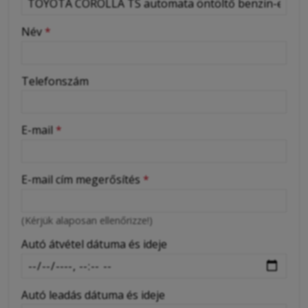
-
Név
*
-
Telefonszám
-
E-mail
*
-
E-mail cím megerősítés
*
-
(Kérjük alaposan ellenőrizze!)
-
Autó átvétel dátuma és ideje
Autó leadás dátuma és ideje