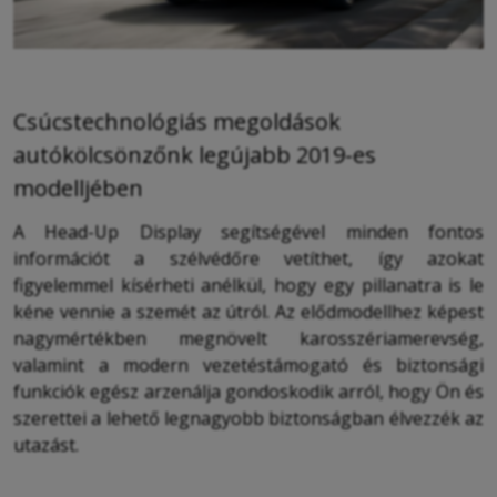
Csúcstechnológiás megoldások
autókölcsönzőnk legújabb 2019-es
modelljében
A Head-Up Display segítségével minden fontos
információt a szélvédőre vetíthet, így azokat
figyelemmel kísérheti anélkül, hogy egy pillanatra is le
kéne vennie a szemét az útról. Az elődmodellhez képest
nagymértékben megnövelt karosszériamerevség,
valamint a modern vezetéstámogató és biztonsági
funkciók egész arzenálja gondoskodik arról, hogy Ön és
szerettei a lehető legnagyobb biztonságban élvezzék az
utazást.