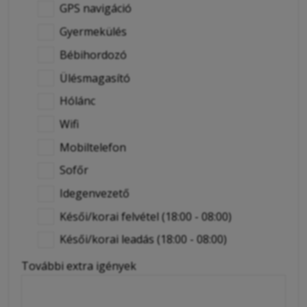
GPS navigáció
Gyermekülés
Bébihordozó
Ülésmagasító
Hólánc
Wifi
Mobiltelefon
Sofőr
Idegenvezető
Késői/korai felvétel (18:00 - 08:00)
Késői/korai leadás (18:00 - 08:00)
További extra igények