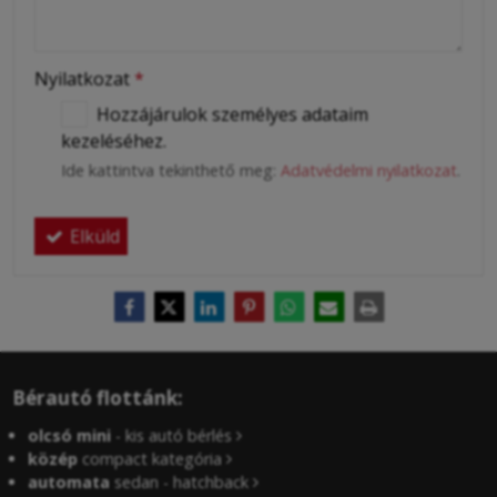
Nyilatkozat
*
Hozzájárulok személyes adataim
kezeléséhez.
Ide kattintva tekinthető meg:
Adatvédelmi nyilatkozat
.
Elküld
Bérautó flottánk:
olcsó mini
- kis autó bérlés
közép
compact kategória
automata
sedan - hatchback