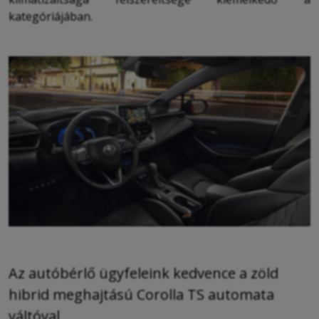
kategóriájában.
Az autóbérlő ügyfeleink kedvence a zöld
hibrid meghajtású Corolla TS automata
váltóval