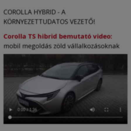
COROLLA HYBRID - A
KÖRNYEZETTUDATOS VEZETŐ!
Corolla TS hibrid bemutató video:
mobil megoldás zöld vállalkozásoknak