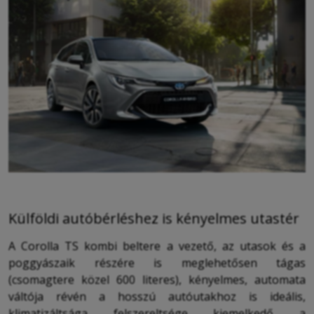
Külföldi autóbérléshez is kényelmes utastér
A Corolla TS kombi beltere a vezető, az utasok és a
poggyászaik részére is meglehetősen tágas
(csomagtere közel 600 literes), kényelmes, automata
váltója révén a hosszú autóutakhoz is ideális,
klimatizáltsága felszereltsége kiemelkedő a