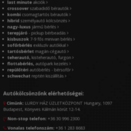
last minute
akciók
crossover
szabadidő bérautók
kombi
csomagtartós bérautók
hibrid
személyautó kölcsönzés
nagy-luxus
jármű bérlés
terepjáró
- pickup bérbeadás
kisbuszok
7-9 fős minivan bérlés
sofőrbérlés
exkluzív autókkal
tartósbérlet
magán-cégautó
teherautó,
kisteherautó, furgon
flottabérlés,
autópark kezelés
repülőtéri
autóbérlés - bérsofőr
schwechat
reptéri kiszállítás
Autókölcsönzőnk elérhetőségei:
Címünk:
LURDY HÁZ ÜZLETKÖZPONT Hungary, 1097

Budapest, Könyves Kálmán körút 12-14.
Non-stop telefon:
+36 30 996 2300

Vonalas telefonszám:
+36 1 283 8683
