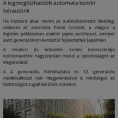
A legmegbízhatóbb automata kombi
bérautónk
Ha biztosra akar menni az autókölcsönzést illetőleg,
válassza az automata hibrid Corollát, a világon a
legtöbb példányban eladott japán autótípust, amelyet
autó generációkon keresztül fejlesztettek Japánban.
A modern és tetszetős kombi karosszériájú
kölcsönautónk nagyszerűen ötvözi a sportosságot az
eleganciával.
A 4. generációs hibridhajtású és 12. generációs
modellváltozat már megjelenésével is minőséget és
biztonságot sugall bérlőink számára.