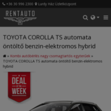
+36 30 996 2300
Lurdy Ház Üzletközpont
TOYOTA COROLLA TS automata
öntöltő benzin-elektromos hybrid
»
Kombi autóbérlés nagy csomagtartós egyterűek
»
TOYOTA COROLLA TS automata öntöltő benzin-elektromos
hybrid