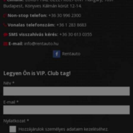
Budapest, Könyves Kálmán körút 12-14.
Non-stop telefon:
+36 30 996 2300

Vonalas telefonszám:
+36 1 283 8683

SMS visszahívás kérés:
+36 30 613 0355

E-mail:
info@rentauto.hu

Rentauto
Legyen Ön is VIP. Club tag!
-
Név
*
-
E-mail
*
-
Nyilatkozat
*
Hozzájárulok személyes adataim kezeléséhez.