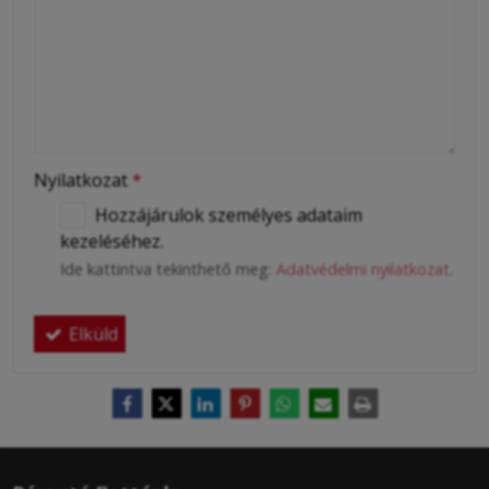
Nyilatkozat
*
Hozzájárulok személyes adataim
kezeléséhez.
Ide kattintva tekinthető meg:
Adatvédelmi nyilatkozat
.
Elküld