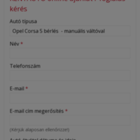
kérés
-
Autó típusa
-
Név
*
-
Telefonszám
-
E-mail
*
-
E-mail cím megerősítés
*
-
(Kérjük alaposan ellenőrizze!)
-