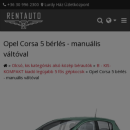
+36 30 996 2300
Lurdy Ház Üzletközpont
Opel Corsa 5 bérlés - manuális
váltóval
»
Olcsó, kis kategóriás alsó-közép bérautók
»
B - KIS-
KOMPAKT kiadó legújabb 5 fős gépkocsik
»
Opel Corsa 5 bérlés
- manuális váltóval