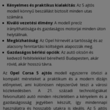
Kényelmes és praktikus kialakítás
: Az 5 ajtós
modell könnyű beszállást biztosít minden utas
számára.
Kiváló vezetési élmény
: A modell precíz
irányíthatósága és gazdaságos motorjai minden úton
helytállnak.
Megbízhatóság
: Az Opel hírnevét a tartósság és az
alacsony fenntartási költségek alapozzák meg.
Gazdaságos bérlési opciók
: Az autó olcsón és
kedvező feltételekkel bérelhető Budapesten, akár
rövid, akár hosszú távra.
Az
Opel Corsa 5 ajtós
modell egyszerre ötvözi a
kompakt méreteket a praktikum és a modern dizájn
előnyeivel, ami különösen népszerűvé teszi a városi
közlekedésben. A 21. századi technológiákat
felvonultató autó minden részletében a kényelem és a
gazdaságosság jegyében készült, így mindennapi
használatra és hosszabb utakra is ideális. Az 5 ajtós