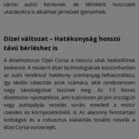
városi autót keresnek, de időnként hosszabb
utazásokra is alkalmas járművet igényelnek.
Dízel változat – Hatékonyság hosszú
távú bérléshez is
A dízelmotoros Opel Corsa a hosszú utak kedvelőinek
kedvence. A modern dízel technológiának köszönhetően
az autó rendkívül hatékony üzemanyag-felhasználású,
így ideális választás azok számára, akik rendszeresen
nagy távolságokat tesznek meg. Az 1.3 literes
dízelmotor nyomatékos, ami különösen jól jön országúti
vagy autópályás vezetés során, emellett a motor
csendes és környezetkímélő is. Az alacsony fenntartási
költségek és a robusztus kialakítás tovább növelik a
dízel Corsa vonzerejét.