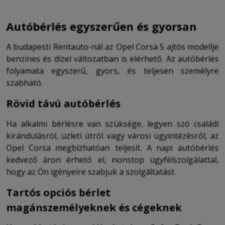
Autóbérlés egyszerűen és gyorsan
A budapesti Rentauto-nál az Opel Corsa 5 ajtós modellje
benzines és dízel változatban is elérhető. Az autóbérlés
folyamata egyszerű, gyors, és teljesen személyre
szabható.
Rövid távú autóbérlés
Ha alkalmi bérlésre van szüksége, legyen szó családi
kirándulásról, üzleti útról vagy városi ügyintézésről, az
Opel Corsa megbízhatóan teljesít. A napi autóbérlés
kedvező áron érhető el, nonstop ügyfélszolgálattal,
hogy az Ön igényeire szabjuk a szolgáltatást.
Tartós opciós bérlet
magánszemélyeknek és cégeknek