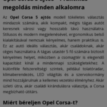
megoldás minden alkalomra
Az
Opel Corsa 5 ajtós
modell tökéletes választás
mindazok számára, akik kompakt, mégis tágas autót
keresnek városi vagy hosszabb távú használatra.
Stílusos és modern megjelenésével, ergonomikus belső
kialakításával nemcsak kényelmes, hanem praktikus is.
Ez az autó ideális választás, akár családoknak, akár
céges használatra. A tágas utastér 5 fő számára biztosít
kényelmes helyet, miközben a csomagtér is elegendő
kapacitást kínál a mindennapi szükségletekhez. A
különféle felszereltségi szintek, például tolatóradar,
klímaberendezés, LED világítás és a szervokormány
mind hozzájárulnak a kellemes vezetési élményhez. Akár
üzleti útra, akár családi kirándulásra választja, a Corsa
megbízható útitárs.
Miért béreljen Opel Corsa-t?