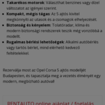
Takarékos motorok
: Választhat benzines vagy dízel
változatot az igényei szerint.
Kompakt, mégis tágas
: Az 5 ajtós kivitel
megkönnyíti az utasok és a csomagok elhelyezését.
Biztonság és kényelem
: Tolatóradar, klíma és
modern biztonsági rendszerek teszik még vonzóbbá a
modellt.
Rugalmas bérlési lehetőségek
: Alkalmi autóbérlés
vagy tartós bérlet, mind elérhető kedvező
feltételekkel.
Rezerválja most az Opel Corsa 5 ajtós modelljét
Budapesten, és tapasztalja meg a vezetés élményét egy
modern, megbízható autóval!
RENTAUTO online ajánlat / foglalás