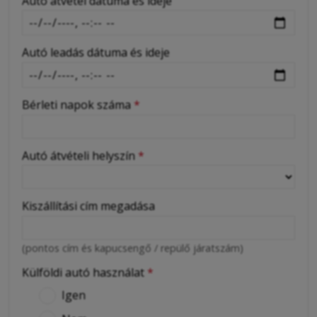
Autó átvétel dátuma és ideje
Autó leadás dátuma és ideje
Bérleti napok száma
*
Autó átvételi helyszín
*
Kiszállítási cím megadása
(pontos cím és kapucsengő / repülő járatszám)
Külföldi autó használat
*
Igen