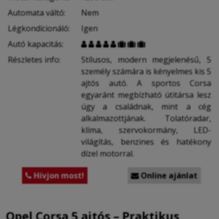
Automata váltó:
Nem
Légkondícionáló:
Igen
Autó kapacitás:








Részletes info:
Stílusos, modern megjelenésű, 5
személy számára is kényelmes kis 5
ajtós autó. A sportos Corsa
egyaránt megbízható útitársa lesz
úgy a családnak, mint a cég
alkalmazottjának. Tolatóradar,
klíma, szervokormány, LED-
világítás, benzines és hatékony
dízel motorral.
Hívjon most!
Online ajánlat


Opel Corsa 5 ajtós – Praktikus