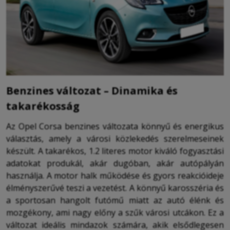
Benzines változat – Dinamika és
takarékosság
Az Opel Corsa benzines változata könnyű és energikus
választás, amely a városi közlekedés szerelmeseinek
készült. A takarékos, 1.2 literes motor kiváló fogyasztási
adatokat produkál, akár dugóban, akár autópályán
használja. A motor halk működése és gyors reakcióideje
élményszerűvé teszi a vezetést. A könnyű karosszéria és
a sportosan hangolt futómű miatt az autó élénk és
mozgékony, ami nagy előny a szűk városi utcákon. Ez a
változat ideális mindazok számára, akik elsődlegesen