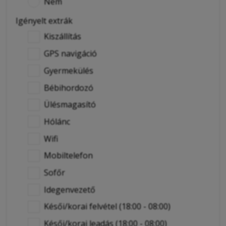
Nem
Igényelt extrák
Kiszállítás
GPS navigáció
Gyermekülés
Bébihordozó
Ülésmagasító
Hólánc
Wifi
Mobiltelefon
Sofőr
Idegenvezető
Késői/korai felvétel (18:00 - 08:00)
Késői/korai leadás (18:00 - 08:00)