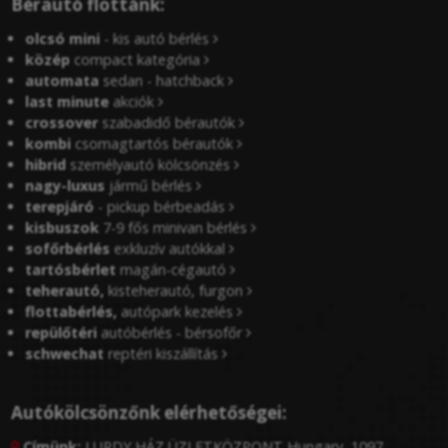
Bérautó flottánk:
olcsó mini
- kis autó bérlés
közép
compact kategória
automata
sedan - hatchback
last minute
akciók
crossover
szabadidő bérautók
kombi
csomagtartós bérautók
hibrid
személyautó kölcsönzés
nagy-luxus
jármű bérlés
terepjáró
- pickup bérbeadás
kisbuszok
7-9 fős minivan bérlés
sofőrbérlés
exkluzív autókkal
tartósbérlet
magán-cégautó
teherautó,
kisteherautó, furgon
flottabérlés,
autópark kezelés
repülőtéri
autóbérlés - bérsofőr
schwechat
reptéri kiszállítás
Autókölcsönzőnk elérhetőségei:
Címünk:
LURDY HÁZ ÜZLETKÖZPONT Hungary, 1097
