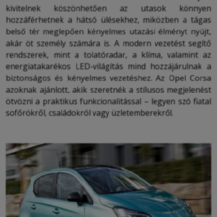
kivitelnek köszönhetően az utasok könnyen
hozzáférhetnek a hátsó ülésekhez, miközben a tágas
belső tér meglepően kényelmes utazási élményt nyújt,
akár öt személy számára is. A modern vezetést segítő
rendszerek, mint a tolatóradar, a klíma, valamint az
energiatakarékos LED-világítás mind hozzájárulnak a
biztonságos és kényelmes vezetéshez. Az Opel Corsa
azoknak ajánlott, akik szeretnék a stílusos megjelenést
ötvözni a praktikus funkcionalitással – legyen szó fiatal
sofőrökről, családokról vagy üzletemberekről.