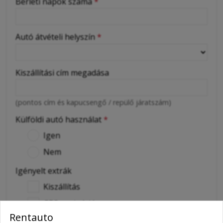
Bérleti napok száma
*
Autó átvételi helyszín
*
Kiszállítási cím megadása
(pontos cím és kapucsengő / repülő járatszám)
Külföldi autó használat
*
Igen
Nem
Igényelt extrák
Kiszállítás
GPS navigáció
Rentauto
Gyermekülés