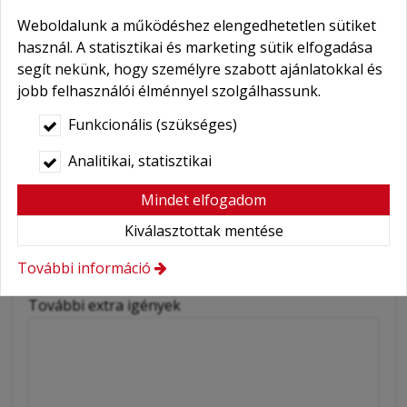
Weboldalunk a működéshez elengedhetetlen sütiket
Bébihordozó
használ. A statisztikai és marketing sütik elfogadása
Ülésmagasító
segít nekünk, hogy személyre szabott ajánlatokkal és
Hólánc
jobb felhasználói élménnyel szolgálhassunk.
Wifi
Funkcionális (szükséges)
Mobiltelefon
Analitikai, statisztikai
Sofőr
Mindet elfogadom
Idegenvezető
Kiválasztottak mentése
Késői/korai felvétel (18:00 - 08:00)
További információ
Késői/korai leadás (18:00 - 08:00)
További extra igények