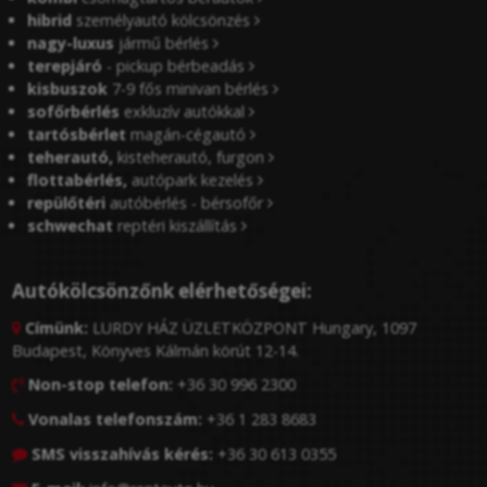
hibrid
személyautó kölcsönzés
nagy-luxus
jármű bérlés
terepjáró
- pickup bérbeadás
kisbuszok
7-9 fős minivan bérlés
sofőrbérlés
exkluzív autókkal
tartósbérlet
magán-cégautó
teherautó,
kisteherautó, furgon
flottabérlés,
autópark kezelés
repülőtéri
autóbérlés - bérsofőr
schwechat
reptéri kiszállítás
Autókölcsönzőnk elérhetőségei:
Címünk:
LURDY HÁZ ÜZLETKÖZPONT Hungary, 1097

Budapest, Könyves Kálmán körút 12-14.
Non-stop telefon:
+36 30 996 2300

Vonalas telefonszám:
+36 1 283 8683

SMS visszahívás kérés:
+36 30 613 0355
