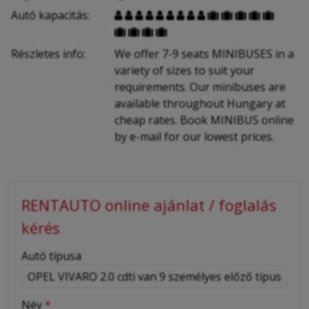
Autó kapacitás:


















Részletes info:
We offer 7-9 seats MINIBUSES in a
variety of sizes to suit your
requirements. Our minibuses are
available throughout Hungary at
cheap rates. Book MINIBUS online
by e-mail for our lowest prices.
RENTAUTO online ajánlat / foglalás
kérés
-
Autó típusa
-
Név
*