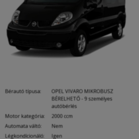
Bérautó típusa:
OPEL VIVARO MIKROBUSZ
BÉRELHETŐ - 9 személyes
autóbérlés
Motor kategória:
2000 ccm
Automata váltó:
Nem
Légkondícionáló:
Igen