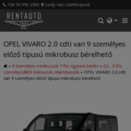
+36 30 996 2300
Lurdy Ház Üzletközpont
OPEL VIVARO 2.0 cdti van 9 személyes
előző típusú mikrobusz bérelhető
»
9 Személyes minibuszok 7 fős egyterű bérlés
»
G2 - 9 fős
személyszállító kisbuszok, mikrobuszok
»
OPEL VIVARO 2.0 cdti
van 9 személyes előző típusú mikrobusz bérelhető