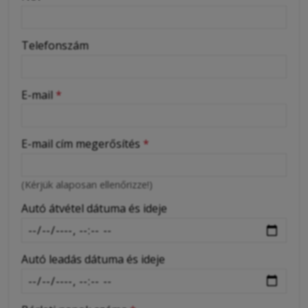
-
Telefonszám
-
E-mail
*
-
E-mail cím megerősítés
*
-
(Kérjük alaposan ellenőrizze!)
-
Autó átvétel dátuma és ideje
Autó leadás dátuma és ideje