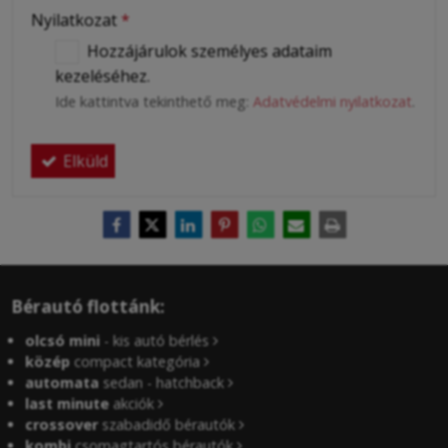
Nyilatkozat
*
Hozzájárulok személyes adataim
kezeléséhez.
Ide kattintva tekinthető meg:
Adatvédelmi nyilatkozat
.
Elküld
Bérautó flottánk:
olcsó mini
- kis autó bérlés
közép
compact kategória
automata
sedan - hatchback
last minute
akciók
crossover
szabadidő bérautók
kombi
csomagtartós bérautók