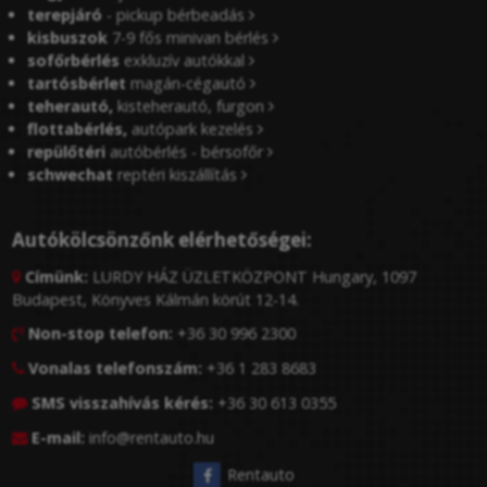
terepjáró
- pickup bérbeadás
kisbuszok
7-9 fős minivan bérlés
sofőrbérlés
exkluzív autókkal
tartósbérlet
magán-cégautó
teherautó,
kisteherautó, furgon
flottabérlés,
autópark kezelés
repülőtéri
autóbérlés - bérsofőr
schwechat
reptéri kiszállítás
Autókölcsönzőnk elérhetőségei:
Címünk:
LURDY HÁZ ÜZLETKÖZPONT Hungary, 1097

Budapest, Könyves Kálmán körút 12-14.
Non-stop telefon:
+36 30 996 2300

Vonalas telefonszám:
+36 1 283 8683

SMS visszahívás kérés:
+36 30 613 0355

E-mail:
info@rentauto.hu

Rentauto