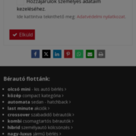
Hozzájárulok személyes adataim
kezeléséhez.
Ide kattintva tekinthető meg:
Adatvédelmi nyilatkozat
.
Elküld
Bérautó flottánk:
olcsó mini
- kis autó bérlés
közép
compact kategória
automata
sedan - hatchback
last minute
akciók
crossover
szabadidő bérautók
kombi
csomagtartós bérautók
hibrid
személyautó kölcsönzés
nagy-luxus
jármű bérlés