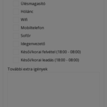
Ülésmagasító
Hólánc
Wifi
Mobiltelefon
Sofőr
Idegenvezető
Késői/korai felvétel (18:00 - 08:00)
Késői/korai leadás (18:00 - 08:00)
További extra igények