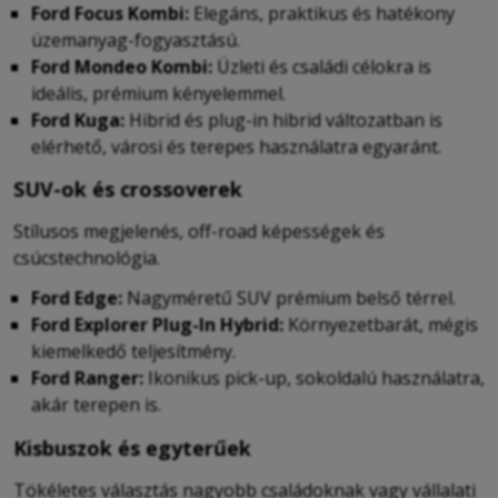
Ford Focus Kombi:
Elegáns, praktikus és hatékony
üzemanyag-fogyasztású.
Ford Mondeo Kombi:
Üzleti és családi célokra is
ideális, prémium kényelemmel.
Ford Kuga:
Hibrid és plug-in hibrid változatban is
elérhető, városi és terepes használatra egyaránt.
SUV-ok és crossoverek
Stílusos megjelenés, off-road képességek és
csúcstechnológia.
Ford Edge:
Nagyméretű SUV prémium belső térrel.
Ford Explorer Plug-In Hybrid:
Környezetbarát, mégis
kiemelkedő teljesítmény.
Ford Ranger:
Ikonikus pick-up, sokoldalú használatra,
akár terepen is.
Kisbuszok és egyterűek
Tökéletes választás nagyobb családoknak vagy vállalati