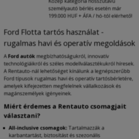
Közép kategória hosszútávú
személyautó bérlés esetén már
199.000 HUF + ÁFA / hó-tól elérhető!
Ford Flotta tartós használat -
rugalmas havi és operatív megoldások
A
Ford autók
megbízhatóságukról, innovatív
technológiáikról és széles modellválasztékukról híresek.
A Rentauto-nál lehetőséget kínálunk a legnépszerűbb
Ford típusok rugalmas havi és operatív tartósbérletére,
amelyek kifejezetten megfelelnek vállalkozások és
magánszemélyek igényeinek.
Miért érdemes a Rentauto csomagjait
választani?
All-inclusive csomagok:
Tartalmazzák a
karbantartást, biztosítást és szezonális