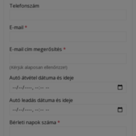
-
Telefonszám
-
E-mail
*
-
E-mail cím megerősítés
*
-
(Kérjük alaposan ellenőrizze!)
-
Autó átvétel dátuma és ideje
Autó leadás dátuma és ideje
Bérleti napok száma
*