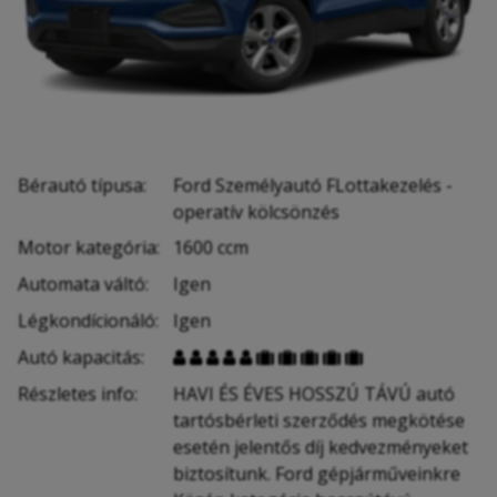
Bérautó típusa:
Ford Személyautó FLottakezelés -
operatív kölcsönzés
Motor kategória:
1600 ccm
Automata váltó:
Igen
Légkondícionáló:
Igen
Autó kapacitás:










Részletes info:
HAVI ÉS ÉVES HOSSZÚ TÁVÚ autó
tartósbérleti szerződés megkötése
esetén jelentős díj kedvezményeket
biztosítunk. Ford gépjárműveinkre