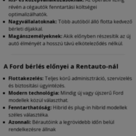
révén a cégautók fenntartási költségei
optimalizálhatók.
Nagyvállalatoknak:
Több autóból álló flotta kedvező
bérleti díjakkal.
Magánszemélyeknek:
Akik előnyben részesítik az új
autó élményét a hosszú távú elköteleződés nélkül.
A Ford bérlés előnyei a Rentauto-nál
Flottakezelés:
Teljes körű adminisztráció, szervizelés
és biztosítási ügyintézés.
Modern technológia:
Mindig új vagy újszerű Ford
modellek közül választhat.
Fenntarthatóság:
Hibrid és plug-in hibrid modellek
széles választéka.
Azonnali:
Bérautóink a legrövidebb időn belül
rendelkezésre állnak