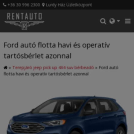
+36 30 996 2300
Lurdy Ház Üzletközpont
Ford autó flotta havi és operatív
tartósbérlet azonnal
»
Terepjáró jeep pick up 4X4 suv bérbeadó
»
Ford autó
flotta havi és operatív tartósbérlet azonnal