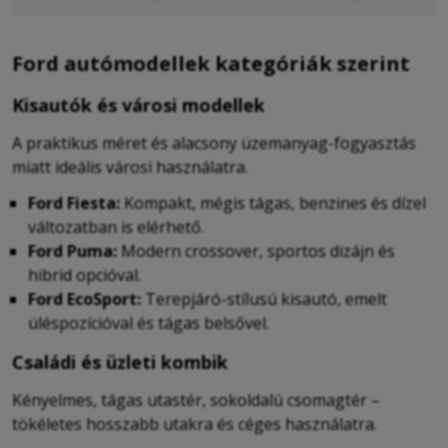
Ford autómodellek kategóriák szerint
Kisautók és városi modellek
A praktikus méret és alacsony üzemanyag-fogyasztás
miatt ideális városi használatra.
Ford Fiesta:
Kompakt, mégis tágas, benzines és dízel
változatban is elérhető.
Ford Puma:
Modern crossover, sportos dizájn és
hibrid opcióval.
Ford EcoSport:
Terepjáró-stílusú kisautó, emelt
üléspozícióval és tágas belsővel.
Családi és üzleti kombik
Kényelmes, tágas utastér, sokoldalú csomagtér –
tökéletes hosszabb utakra és céges használatra.