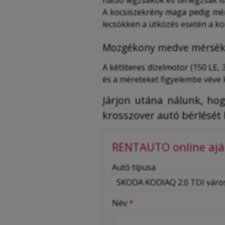
hátsó légzsákok és térlégzsák is
A kocsiszekrény maga pedig mé
lecsökken a ütközés esetén a k
Mozgékony medve mérséke
A kétliteres dízelmotor (150 LE
és a méreteket figyelembe véve 
Járjon utána nálunk, hog
krosszover autó bérlését 
RENTAUTO online aján
-
Autó típusa
-
Név
*