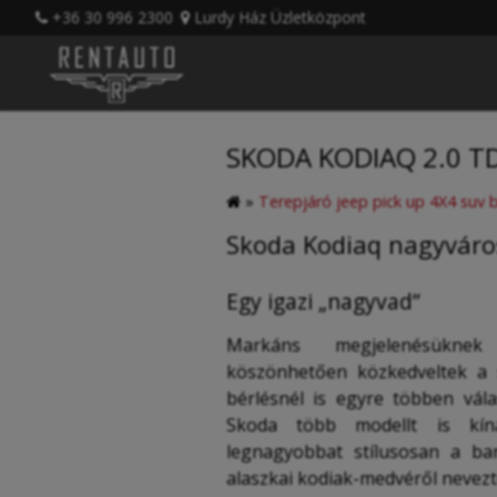
+36 30 996 2300
Lurdy Ház Üzletközpont
SKODA KODIAQ 2.0 TD
»
Terepjáró jeep pick up 4X4 suv
Skoda Kodiaq nagyváro
Egy igazi „nagyvad”
Markáns megjelenésükne
köszönhetően közkedveltek a 
bérlésnél is egyre többen vál
Skoda több modellt is kí
legnagyobbat stílusosan a ba
alaszkai kodiak-medvéről nevezte