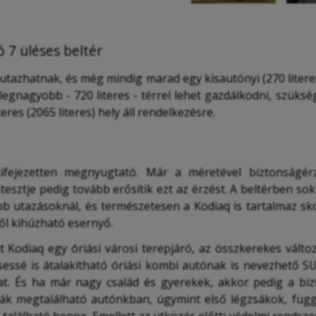
 7 üléses beltér
utazhatnak, és még mindig marad egy kisautónyi (270 liter
legnagyobb - 720 literes - térrel lehet gazdálkodni, szüks
res (2065 literes) hely áll rendelkezésre.
ifejezetten megnyugtató. Már a méretével biztonságérze
éstesztje pedig tovább erősítik ezt az érzést. A beltérben s
b utazásoknál, és természetesen a Kodiaq is tartalmaz s
ből kihúzható esernyő.
t Kodiaq egy óriási városi terepjáró, az összkerekes válto
sessé is átalakítható óriási kombi autónak is nevezhető S
. És ha már nagy család és gyerekek, akkor pedig a bizt
k megtalálható autónkban, úgymint első légzsákok, függö