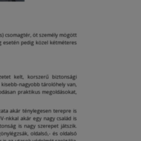
es) csomagtér, öt személy mögött
ég esetén pedig közel kétméteres
tet kelt, korszerű biztonsági
ok kisebb-nagyobb tárolóhely van,
kodásan praktikus megoldásokat,
zata akár ténylegesen terepre is
UV-nkkal akár egy nagy család is
onság is nagy szerepet játszik.
nylégzsák, oldalsó,- és oldalsó