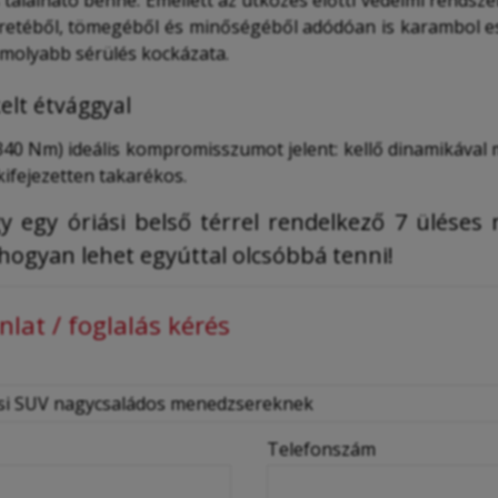
 található benne. Emellett az ütközés előtti védelmi rendszer
retéből, tömegéből és minőségéből adódóan is karambol 
omolyabb sérülés kockázata.
lt étvággyal
, 340 Nm) ideális kompromisszumot jelent: kellő dinamikával
kifejezetten takarékos.
y egy óriási belső térrel rendelkező 7 üléses 
hogyan lehet egyúttal olcsóbbá tenni!
lat / foglalás kérés
Telefonszám