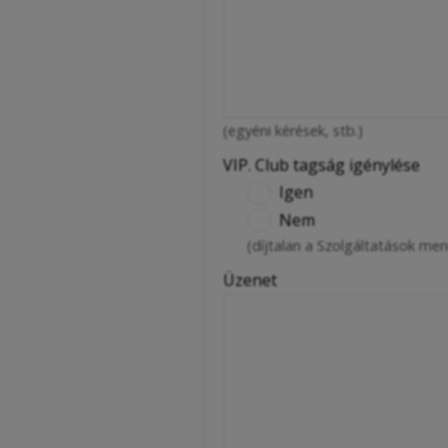
(egyéni kérések, stb.)
VIP. Club tagság igénylése
Igen
Nem
(díjtalan a Szolgáltatások me
Üzenet