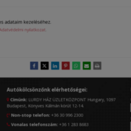
s adataim kezeléséhez.
Adatvédelmi nyilatkozat
.
Autókölcsönzőnk elérhetőségei:
Címünk:
LURDY HÁZ ÜZLETKÖZPONT Hungary, 1097

Budapest, Könyves Kálmán körút 12-14.
Non-stop telefon:
+36 30 996 2300

Vonalas telefonszám:
+36 1 283 8683
