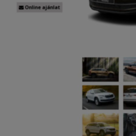
Online ajánlat
