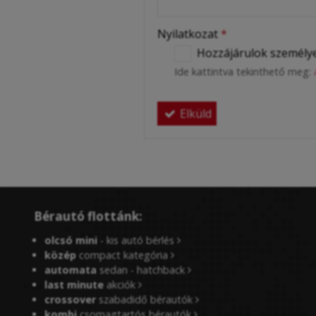
Nyilatkozat
*
Hozzájárulok személye
Ide kattintva tekinthető meg:
Elküld
Bérautó flottánk:
olcsó mini
- kis autó bérlés
közép
compact kategória
automata
sedan - hatchback
last minute
akciók
crossover
szabadidő bérautók
kombi
csomagtartós bérautók