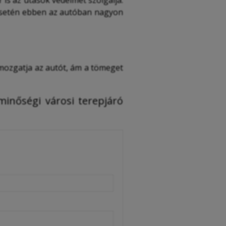
 is az utasok védelmét szolgálja.
esetén ebben az autóban nagyon
 mozgatja az autót, ám a tömeget
minőségi városi terepjáró