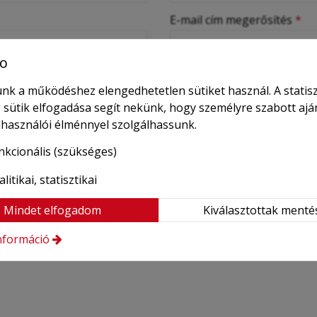
E-mail cím megerősítés
*
o
(Kérjük alaposan ellenőrizze!)
Autó leadás dátuma és idej
nk a működéshez elengedhetetlen sütiket használ. A statisz
 sütik elfogadása segít nekünk, hogy személyre szabott ajá
elhasználói élménnyel szolgálhassunk.
Autó átvételi helyszín
*
nkcionális (szükséges)
litikai, statisztikai
Mindet elfogadom
Kiválasztottak menté
lő járatszám)
nformáció