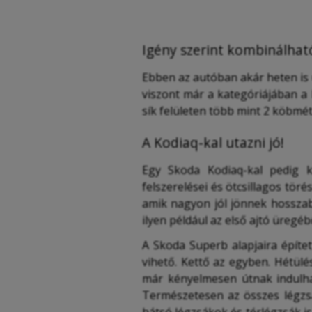
Igény szerint kombinálható
Ebben az autóban akár heten is 
viszont már a kategóriájában a 
sík felületen több mint 2 köbméte
A Kodiaq-kal utazni jó!
Egy Skoda Kodiaq-kal pedig k
felszerelései és ötcsillagos tör
amik nagyon jól jönnek hosszab
ilyen például az első ajtó üregé
A Skoda Superb alapjaira építet
vihető. Kettő az egyben. Hétülé
már kényelmesen útnak indulhat
Természetesen az összes légzsá