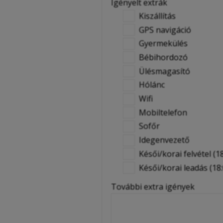
Igényelt extrák
Kiszállítás
GPS navigáció
Gyermekülés
Bébihordozó
Ülésmagasító
Hólánc
Wifi
Mobiltelefon
Sofőr
Idegenvezető
Késői/korai felvétel (18
Késői/korai leadás (18:
További extra igények