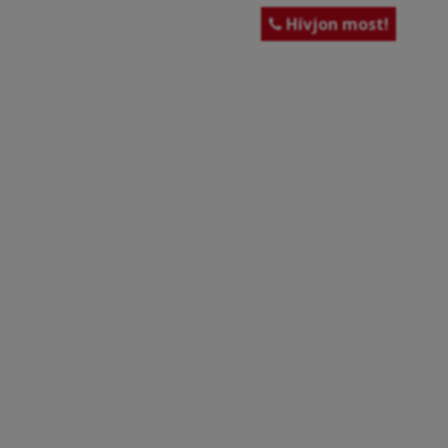
Hívjon most!
