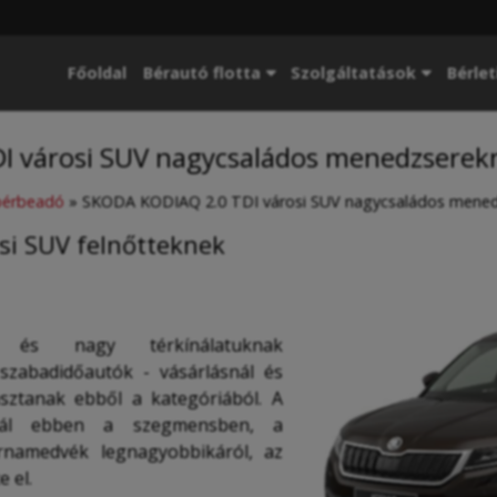
Főoldal
Bérautó flotta
Szolgáltatások
Bérlet
I városi SUV nagycsaládos menedzserek
 bérbeadó
»
SKODA KODIAQ 2.0 TDI városi SUV nagycsaládos mene
si SUV felnőtteknek
k és nagy térkínálatuknak
szabadidőautók - vásárlásnál és
asztanak ebből a kategóriából. A
nál ebben a szegmensben, a
rnamedvék legnagyobbikáról, az
 el.