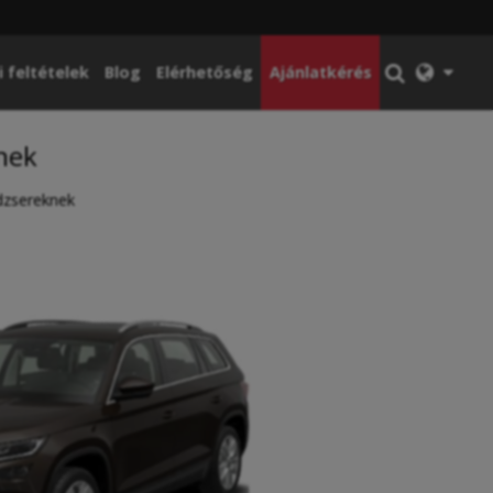
i feltételek
Blog
Elérhetőség
Ajánlatkérés
nek
dzsereknek