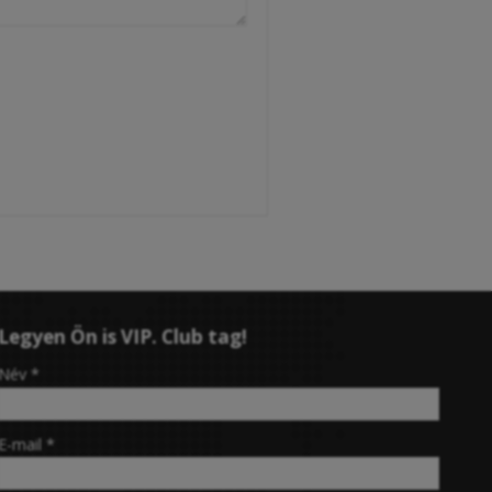
Legyen Ön is VIP. Club tag!
-
Név
*
-
E-mail
*