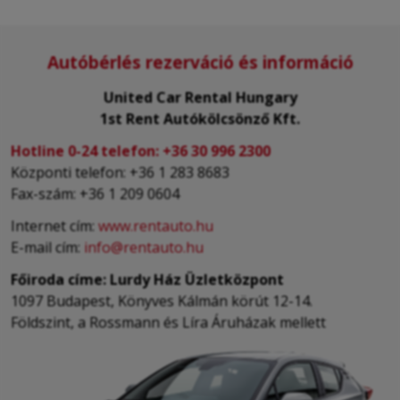
Autóbérlés rezerváció és információ
United Car Rental Hungary
1st Rent Autókölcsönző Kft.
Hotline 0-24 telefon:
+36 30 996 2300
Központi telefon: +36 1 283 8683
Fax-szám: +36 1 209 0604
Internet cím:
www.rentauto.hu
E-mail cím:
info@rentauto.hu
Főiroda címe: Lurdy Ház Üzletközpont
1097 Budapest, Könyves Kálmán körút 12-14.
Földszint, a Rossmann és Líra Áruházak mellett