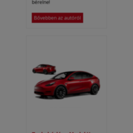
bérelne!
Bővebben az autóról