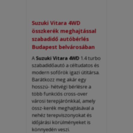
Suzuki Vitara 4WD
összkerék meghajtással
szabadidő autóbérlés
Budapest belvárosában
A
Suzuki Vitara 4WD
1.4 turbo
szabadidőautó a céltudatos és
modern sofőrök igazi útitársa.
Barátkozz meg akár egy
hosszú- hétvégi bérlésre a
több funkciós cross-over
városi terepjárónkkal, amely
össz-kerék meghajtásával a
nehéz terepviszonyokat és
időjárási körülményeket is
könnyedén veszi.