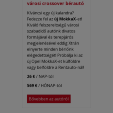
városi crossover bérautó
Kíváncsi egy új kalandra?
Fedezze fel az
új MokkaX
-et!
Kiváló felszereltségű városi
szabadidő autónk divatos
formájával és terepjárós
megjelenésével eddig Xtrán
elnyerte minden bérlőnk
elégedettségét! Próbálja ki az
új Opel MokkaX-et külföldre
vagy belföldre a Rentauto-nál!
26 €
/ NAP-tól
569 €
/ HÓNAP-tól
Bővebben az autóról