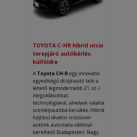
TOYOTA C-HR hibrid utcai
terepjáró autóbérlés
külföldre
A
Toyota CH-R
egy innovatív
egyediségű dizájnautó tele a
lehető legmodernebb 21. sz.-i
megoldásokkal,
technológiával, amelyek valaha
személyautóba kerültek. H
ibrid
hajtású divatos
crossover
autónk automata váltóval
bérelhető Budapesten. Nagy