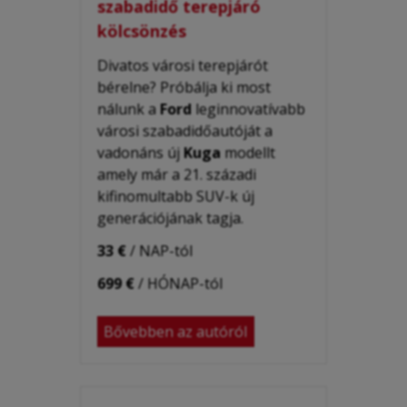
szabadidő terepjáró
kölcsönzés
Divatos városi terepjárót
bérelne? Próbálja ki most
nálunk a
Ford
leginnovatívabb
városi szabadidőautóját a
vadonáns új
Kuga
modellt
amely már a 21. századi
kifinomultabb SUV-k új
generációjának tagja.
33 €
/ NAP-tól
699 €
/ HÓNAP-tól
Bővebben az autóról