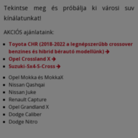
Tekintse meg és próbálja ki városi suv
kínálatunkat!
AKCIÓS ajánlataink:
Toyota CHR (2018-2022 a legnépszerűbb crossover
benzines és hibrid bérautó modellünk)
Opel Crossland X
Suzuki-Sx4-S-Cross
Opel Mokka és MokkaX
Nissan Qashqai
Nissan Juke
Renault Capture
Opel Grandland X
Dodge Caliber
Dodge Nitro