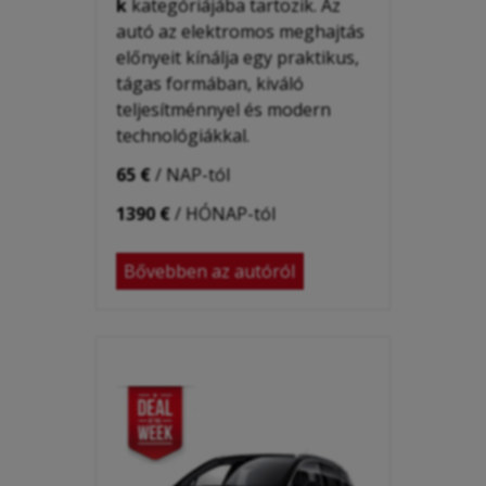
k
kategóriájába tartozik. Az
autó az elektromos meghajtás
előnyeit kínálja egy praktikus,
tágas formában, kiváló
teljesítménnyel és modern
technológiákkal.
65 €
/ NAP-tól
1390 €
/ HÓNAP-tól
Bővebben az autóról