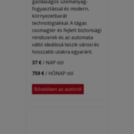
gazdaságos üzemanyag-
fogyasztással és modern,
környezetbarát
technológiákkal. A tágas
csomagtér és fejlett biztonsági
rendszerek és az
automata
váltó
ideálissá teszik városi és
hosszabb utakra egyaránt.
37 €
/ NAP-tól
759 €
/ HÓNAP-tól
Bővebben az autóról