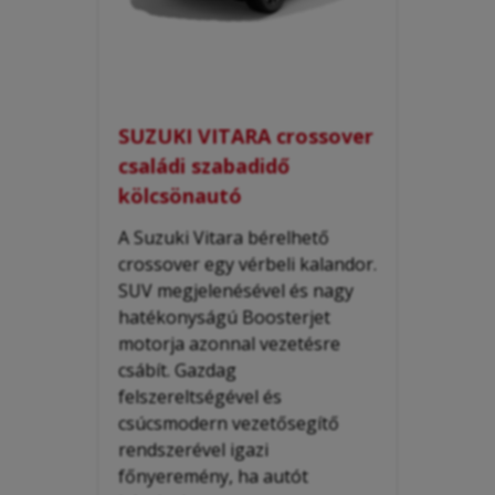
SUZUKI VITARA crossover
családi szabadidő
kölcsönautó
A Suzuki Vitara bérelhető
crossover egy vérbeli kalandor.
SUV megjelenésével és nagy
hatékonyságú Boosterjet
motorja azonnal vezetésre
csábít. Gazdag
felszereltségével és
csúcsmodern vezetősegítő
rendszerével igazi
főnyeremény, ha autót