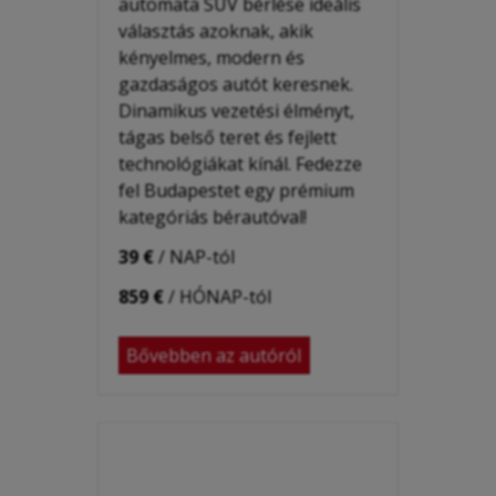
automata SUV bérlése ideális
választás azoknak, akik
kényelmes, modern és
gazdaságos autót keresnek.
Dinamikus vezetési élményt,
tágas belső teret és fejlett
technológiákat kínál. Fedezze
fel Budapestet egy prémium
kategóriás bérautóval!
39 €
/ NAP-tól
859 €
/ HÓNAP-tól
Bővebben az autóról