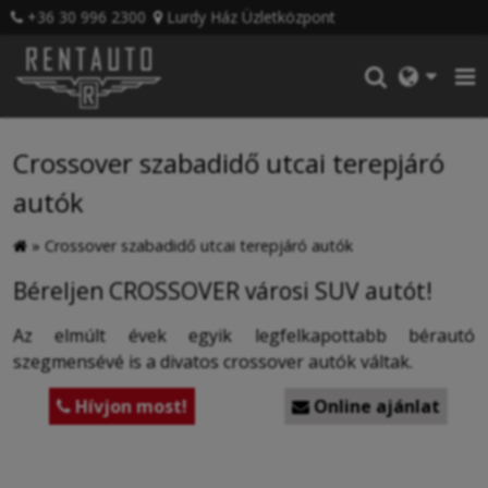
+36 30 996 2300
Lurdy Ház Üzletközpont
Crossover szabadidő utcai terepjáró
autók
»
Crossover szabadidő utcai terepjáró autók
Béreljen CROSSOVER városi SUV autót!
Az elmúlt évek egyik legfelkapottabb bérautó
szegmensévé is a divatos crossover autók váltak.
Hívjon most!
Online ajánlat

