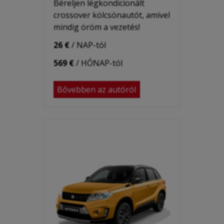
Béreljen légkondicionált
crossover kölcsönautót, amivel
mindig öröm a vezetés!
26 €
/ NAP-tól
569 €
/ HÓNAP-tól
Bővebben az autóról