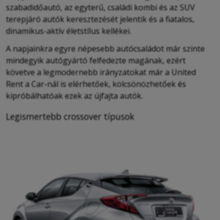
szabadidőautó, az egyterű, családi kombi és az SUV
terepjáró autók keresztezését jelentik és a fiatalos,
dinamikus-aktív életstílus kellékei.
A napjainkra egyre népesebb autócsaládot már szinte
mindegyik autógyártó felfedezte magának, ezért
követve a legmodernebb irányzatokat már a United
Rent a Car-nál is elérhetőek, kölcsönözhetőek és
kipróbálhatóak ezek az újfajta autók.
Legismertebb crossover típusok