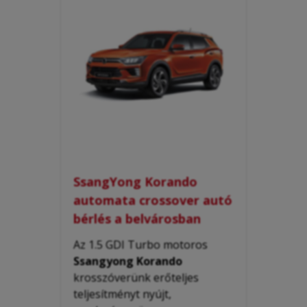
SsangYong Korando
automata crossover autó
bérlés a belvárosban
Az 1.5 GDI Turbo motoros
Ssangyong Korando
krosszóverünk erőteljes
teljesítményt nyújt,