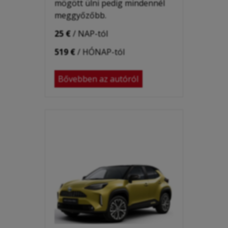
mögött ülni pedig mindennél
meggyőzőbb.
25 €
/ NAP-tól
519 €
/ HÓNAP-tól
Bővebben az autóról