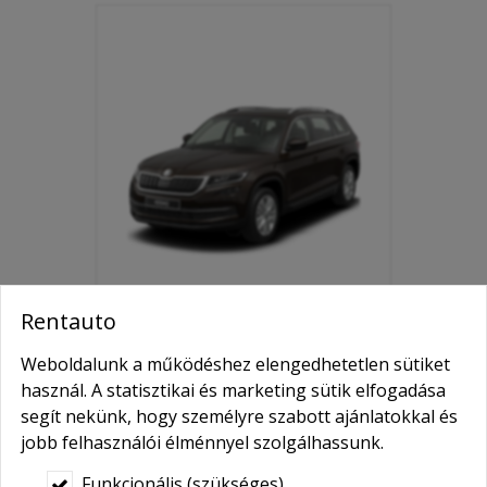
Rentauto
SKODA KODIAQ 2.0 TDI
Weboldalunk a működéshez elengedhetetlen sütiket
használ. A statisztikai és marketing sütik elfogadása
városi SUV nagycsaládos
segít nekünk, hogy személyre szabott ajánlatokkal és
menedzsereknek
jobb felhasználói élménnyel szolgálhassunk.
Béreljen ki egy igazi nagy-
Funkcionális (szükséges)