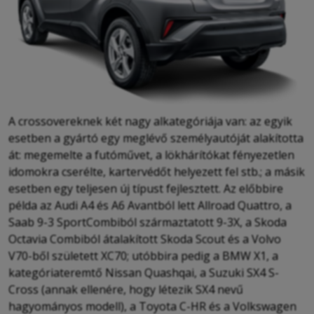
A crossovereknek két nagy alkategóriája van: az egyik
esetben a gyártó egy meglévő személyautóját alakította
át: megemelte a futóművet, a lökhárítókat fényezetlen
idomokra cserélte, kartervédőt helyezett fel stb.; a másik
esetben egy teljesen új típust fejlesztett. Az előbbire
példa az Audi A4 és A6 Avantból lett Allroad Quattro, a
Saab 9-3 SportCombiból származtatott 9-3X, a Skoda
Octavia Combiból átalakított Skoda Scout és a Volvo
V70-ből született XC70; utóbbira pedig a BMW X1, a
kategóriateremtő Nissan Quashqai, a Suzuki SX4 S-
Cross (annak ellenére, hogy létezik SX4 nevű
hagyományos modell), a Toyota C-HR és a Volkswagen