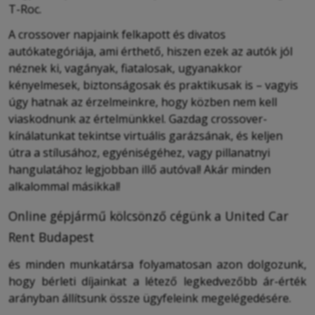
T-Roc.
A crossover napjaink felkapott és divatos
autókategóriája, ami érthető, hiszen ezek az autók jól
néznek ki, vagányak, fiatalosak, ugyanakkor
kényelmesek, biztonságosak és praktikusak is – vagyis
úgy hatnak az érzelmeinkre, hogy közben nem kell
viaskodnunk az értelmünkkel. Gazdag crossover-
kínálatunkat tekintse virtuális garázsának, és keljen
útra a stílusához, egyéniségéhez, vagy pillanatnyi
hangulatához legjobban illő autóval! Akár minden
alkalommal másikkal!
Online gépjármű kölcsönző cégünk a United Car
Rent Budapest
és minden munkatársa folyamatosan azon dolgozunk,
hogy bérleti díjainkat a létező legkedvezőbb ár-érték
arányban állítsunk össze ügyfeleink megelégedésére.