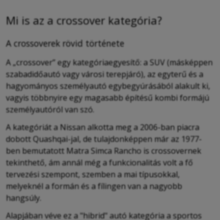
Mi is az a crossover kategória?
A crossoverek rövid története
A „crossover” egy kategóriaegyesítő: a SUV (másképpen
szabadidőautó vagy városi terepjáró), az egyterű és a
hagyományos személyautó egybegyúrásából alakult ki,
vagyis többnyire egy magasabb építésű kombi formájú
személyautóról van szó.
A kategóriát a Nissan alkotta meg a 2006-ban piacra
dobott Quashqai-jal, de tulajdonképpen már az 1977-
ben bemutatott Matra Simca Rancho is crossovernek
tekinthető, ám annál még a funkcionalitás volt a fő
tervezési szempont, szemben a mai típusokkal,
melyeknél a formán és a fílingen van a nagyobb
hangsúly.
Alapjában véve ez a "hibrid" autó kategória a sportos