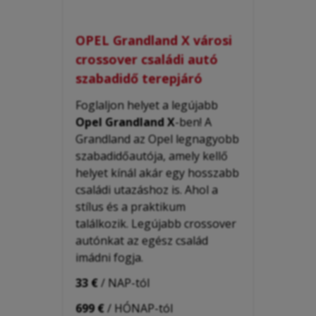
OPEL Grandland X városi
crossover családi autó
szabadidő terepjáró
Foglaljon helyet a legújabb
Opel Grandland X
-ben! A
Grandland az Opel legnagyobb
szabadidőautója, amely kellő
helyet kínál akár egy hosszabb
családi utazáshoz is. Ahol a
stílus és a praktikum
találkozik. Legújabb crossover
autónkat az egész család
imádni fogja.
33 €
/ NAP-tól
699 €
/ HÓNAP-tól