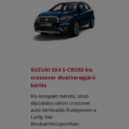
SUZUKI SX4 S-CROSS kis
crossover divatterepjáró
bérlés
Kis-kompakt méretű, olcsó
díjszabású városi crossover
autó bérbeadás Budapesten a
Lurdy Ház
Bevásárlóközpontban.