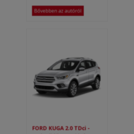
Bővebben az autóról
FORD KUGA 2.0 TDci -