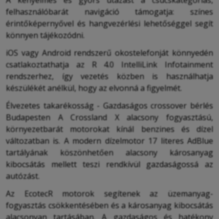
A kényelmes és gyors utazást a csúcskategóriás,
felhasználóbarát navigáció támogatja: színes
érintőképernyővel és hangvezérlési lehetőséggel segít
könnyen tájékozódni.
iOS vagy Android rendszerű okostelefonját könnyedén
csatlakoztathatja az R 4.0 IntelliLink Infotainment
rendszerhez, így vezetés közben is használhatja
készülékét anélkül, hogy az elvonná a figyelmét.
Élvezetes takarékosság - Gazdaságos crossover bérlés
Budapesten A Crossland X alacsony fogyasztású,
környezetbarát motorokat kínál benzines és dízel
változatban is. A modern dízelmotor 17 literes AdBlue
tartályának köszönhetően alacsony károsanyag
kibocsátás mellett teszi rendkívül gazdaságossá az
autózást.
Az EcotecR motorok segítenek az üzemanyag-
fogyasztás csökkentésében és a károsanyag kibocsátás
alacsonyan tartásában. A gazdaságos és hatékony