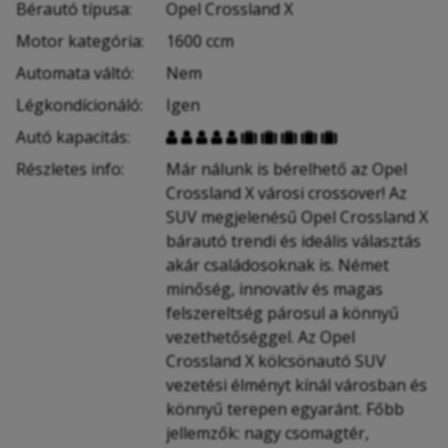
Bérautó típusa:
Opel Crossland X
Motor kategória:
1600 ccm
Automata váltó:
Nem
Légkondícionáló:
Igen
Autó kapacitás:










Részletes info:
Már nálunk is bérelhető az Opel
Crossland X városi crossover! Az
SUV megjelenésű Opel Crossland X
bárautó trendi és ideális választás
akár családosoknak is. Német
minőség, innovatív és magas
felszereltség párosul a könnyű
vezethetőséggel. Az Opel
Crossland X kölcsönautó SUV
vezetési élményt kínál városban és
könnyű terepen egyaránt. Főbb
jellemzők: nagy csomagtér,