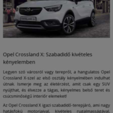
Opel Crossland X: Szabadidő kivételes
kényelemben
Legyen szó városról vagy terepről, a hangulatos Opel
Crossland X-szel az első osztály kényelmében indulhat
útnak. Ismerje meg az életérzést, amit csak egy SUV
nyújthat, és élvezze a tágas, kényelmes belső teret és
csúcsminőségű interiőr elemeket!
Az Opel Crossland X igazi szabadidő-terepjáró, ami nagy
hatásfokú motorjaival, kivételes rugalmasságával,