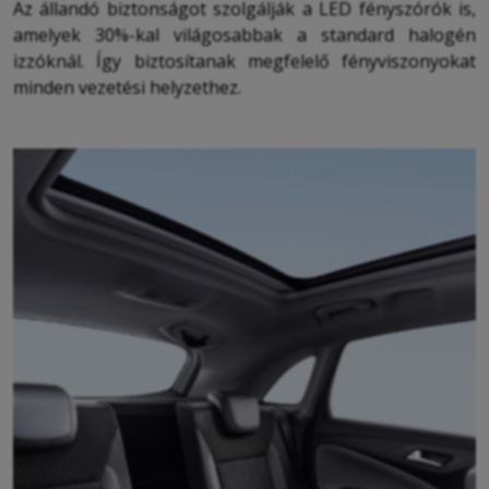
Az állandó biztonságot szolgálják a LED fényszórók is,
amelyek 30%-kal világosabbak a standard halogén
izzóknál. Így biztosítanak megfelelő fényviszonyokat
minden vezetési helyzethez.