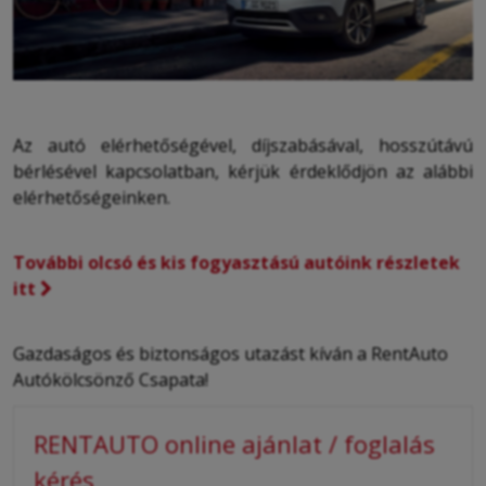
Az autó elérhetőségével, díjszabásával, hosszútávú
bérlésével kapcsolatban, kérjük érdeklődjön az alábbi
elérhetőségeinken.
További olcsó és kis fogyasztású autóink részletek
itt
Gazdaságos és biztonságos utazást kíván a RentAuto
Autókölcsönző Csapata!
RENTAUTO online ajánlat / foglalás
kérés