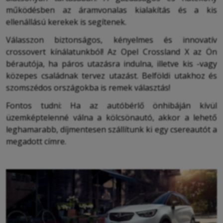
működésben az áramvonalas kialakítás és a kis
ellenállású kerekek is segítenek.
Válasszon biztonságos, kényelmes és innovatív
crossovert kínálatunkból! Az Opel Crossland X az Ön
bérautója, ha páros utazásra indulna, illetve kis -vagy
közepes családnak tervez utazást. Belföldi utakhoz és
szomszédos országokba is remek választás!
Fontos tudni: Ha az autóbérlő önhibáján kívül
üzemképtelenné válna a kölcsönautó, akkor a lehető
leghamarabb, díjmentesen szállítunk ki egy csereautót a
megadott címre.