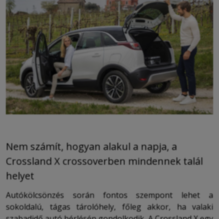
Nem számít, hogyan alakul a napja, a
Crossland X crossoverben mindennek talál
helyet
Autókölcsönzés során fontos szempont lehet a
sokoldalú, tágas tárolóhely, főleg akkor, ha valaki
szabadidő autó bérlésén gondolkodik. A Crossland X egy