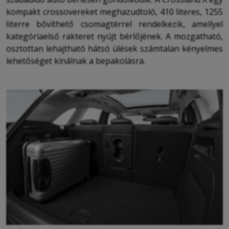
kompakt crossovereket meghazudtoló, 410 literes, 1255
literre bővíthető csomagtérrel rendelkezik, amellyel
kategóriaelső rakteret nyújt bérlőjének. A mozgatható,
osztottan lehajtható hátsó ülések számtalan kényelmes
lehetőséget kínálnak a bepakolásra.