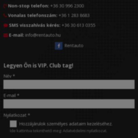
Non-stop telefon:
+36 30 996 2300

Vonalas telefonszám:
+36 1 283 8683

SMS visszahívás kérés:
+36 30 613 0355

E-mail:
info@rentauto.hu

Rentauto
Legyen Ön is VIP. Club tag!
-
Név
*
-
E-mail
*
-
Nyilatkozat
*
Hozzájárulok személyes adataim kezeléséhez.
Ide kattintva tekinthető meg:
Adatvédelmi nyilatkozat
.
-