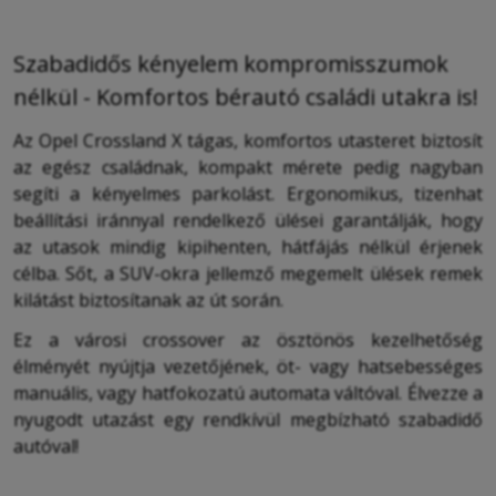
Szabadidős kényelem kompromisszumok
nélkül - Komfortos bérautó családi utakra is!
Az Opel Crossland X tágas, komfortos utasteret biztosít
az egész családnak, kompakt mérete pedig nagyban
segíti a kényelmes parkolást. Ergonomikus, tizenhat
beállítási iránnyal rendelkező ülései garantálják, hogy
az utasok mindig kipihenten, hátfájás nélkül érjenek
célba. Sőt, a SUV-okra jellemző megemelt ülések remek
kilátást biztosítanak az út során.
Ez a városi crossover az ösztönös kezelhetőség
élményét nyújtja vezetőjének, öt- vagy hatsebességes
manuális, vagy hatfokozatú automata váltóval. Élvezze a
nyugodt utazást egy rendkívül megbízható szabadidő
autóval!