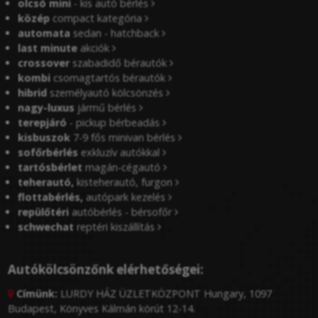
olcsó mini
- kis autó bérlés
közép
compact kategória
automata
sedan - hatchback
last minute
akciók
crossover
szabadidő bérautók
kombi
csomagtartós bérautók
hibrid
személyautó kölcsönzés
nagy-luxus
jármű bérlés
terepjáró
- pickup bérbeadás
kisbuszok
7-9 fős minivan bérlés
sofőrbérlés
exkluzív autókkal
tartósbérlet
magán-cégautó
teherautó,
kisteherautó, furgon
flottabérlés,
autópark kezelés
repülőtéri
autóbérlés - bérsofőr
schwechat
reptéri kiszállítás
Autókölcsönzőnk elérhetőségei:
Címünk:
LURDY HÁZ ÜZLETKÖZPONT Hungary, 1097

Budapest, Könyves Kálmán körút 12-14.