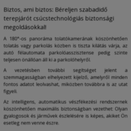
Biztos, ami biztos: Béreljen szabadidő
terepjárót csúcstechnológiás biztonsági
megoldásokkal!
A 180°-os panoráma tolatókamerának köszönhetően
tolatás vagy parkolás közben is tiszta kilátás várja, az
autó félautomata parkolóasszisztense pedig szinte
teljesen önállóan áll ki a parkolóhelyről.
A vezetésben további segítséget jelent a
szemmagasságban elhelyezett kijelző, amelyről minden
fontos adatot leolvashat, miközben továbbra is az utat
figyeli.
Az intelligens, automatikus vészfékezési rendszernek
köszönhetően maximális biztonságban vezethet: Olyan
gyalogosok és járművek észlelésére is képes, akiket Ön
esetleg nem venne észre.