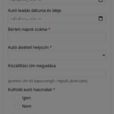
Autó leadás dátuma és ideje
Bérleti napok száma
*
Autó átvételi helyszín
*
Kiszállítási cím megadása
(pontos cím és kapucsengő / repülő járatszám)
Külföldi autó használat
*
Igen
Nem