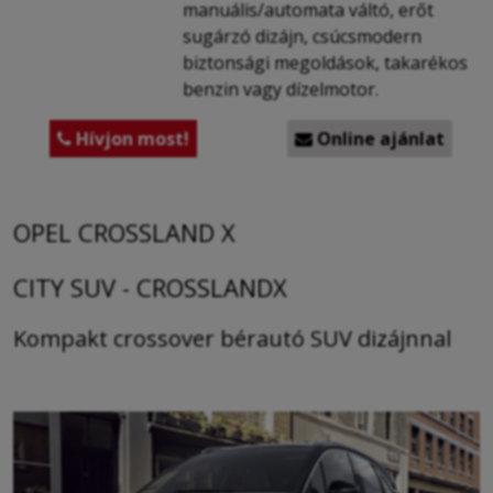
manuális/automata váltó, erőt
sugárzó dizájn, csúcsmodern
biztonsági megoldások, takarékos
benzin vagy dízelmotor.
Hívjon most!
Online ajánlat


OPEL CROSSLAND X
CITY SUV - CROSSLANDX
Kompakt crossover bérautó SUV dizájnnal