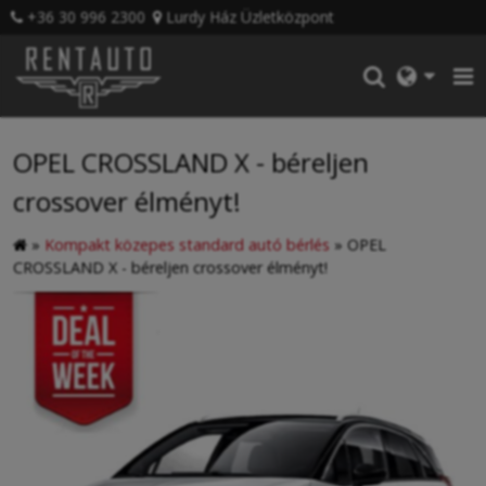
+36 30 996 2300
Lurdy Ház Üzletközpont
OPEL CROSSLAND X - béreljen
crossover élményt!
»
Kompakt közepes standard autó bérlés
»
OPEL
CROSSLAND X - béreljen crossover élményt!