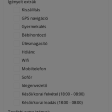
Igényelt extrák
Kiszállítás
GPS navigáció
Gyermekülés
Bébihordozó
Ülésmagasító
Hólánc
Wifi
Mobiltelefon
Sofőr
Idegenvezető
Késői/korai felvétel (18:00 - 08:00)
Késői/korai leadás (18:00 - 08:00)
További extra igények