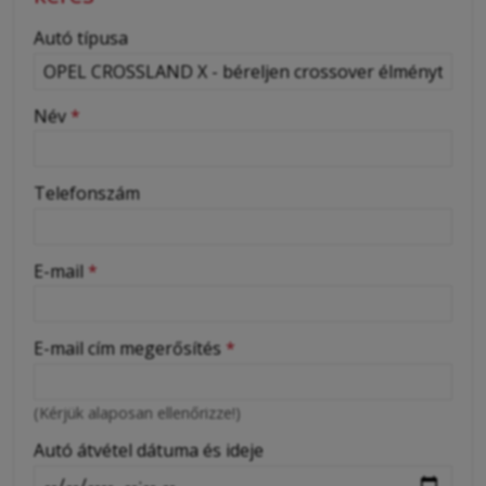
-
Autó típusa
-
Név
*
-
Telefonszám
-
E-mail
*
-
E-mail cím megerősítés
*
-
(Kérjük alaposan ellenőrizze!)
-
Autó átvétel dátuma és ideje