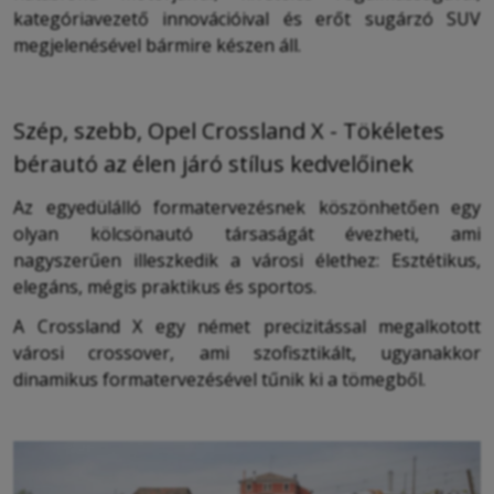
kategóriavezető innovációival és erőt sugárzó SUV
megjelenésével bármire készen áll.
Szép, szebb, Opel Crossland X - Tökéletes
bérautó az élen járó stílus kedvelőinek
Az egyedülálló formatervezésnek köszönhetően egy
olyan kölcsönautó társaságát évezheti, ami
nagyszerűen illeszkedik a városi élethez: Esztétikus,
elegáns, mégis praktikus és sportos.
A Crossland X egy német precizitással megalkotott
városi crossover, ami szofisztikált, ugyanakkor
dinamikus formatervezésével tűnik ki a tömegből.