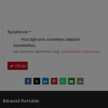
Nyilatkozat
*
Hozzájárulok személyes adataim
kezeléséhez.
Ide kattintva tekinthető meg:
Adatvédelmi nyilatkozat
.
Elküld
Bérautó flottánk: