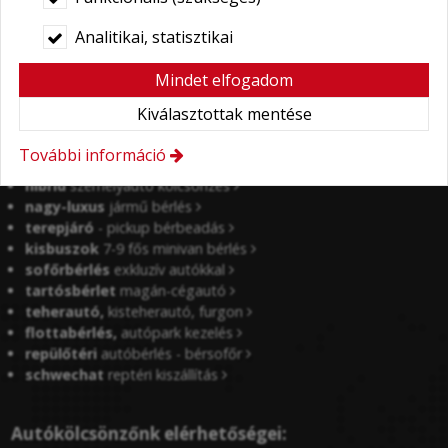
Bérautó flottánk:
Analitikai, statisztikai
olcsó mini
- kis autó bérlés
Mindet elfogadom
közép
compact kategória
automata
sedan - hatchback
Kiválasztottak mentése
last minute
akciók
crossover
szabadidő bérautók
További információ
kombi
csomagtartós bérautók
hibrid
személyautó kölcsönzés
nagy-luxus
jármű bérlés
terepjáró
- pickup bérbeadás
kisbuszok
7-9 fős minivan bérlés
sofőrbérlés
exkluzív autókkal
tartósbérlet
magán-cégautó
teherautó,
kisteherautó, furgon
flottabérlés,
autópark kezelés
repülőtéri
autóbérlés - bérsofőr
schwechat
reptéri kiszállítás
Autókölcsönzőnk elérhetőségei: