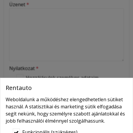
-
Üzenet
*
-
-
-
Nyilatkozat
*
Hozzájárulok személyes adataim
kezeléséhez.
Rentauto
Ide kattintva tekinthető meg:
Adatvédelmi nyilatkozat
.
Weboldalunk a működéshez elengedhetetlen sütiket
használ. A statisztikai és marketing sütik elfogadása
Elküld
segít nekünk, hogy személyre szabott ajánlatokkal és
jobb felhasználói élménnyel szolgálhassunk.
Funkcionális (szükséges)