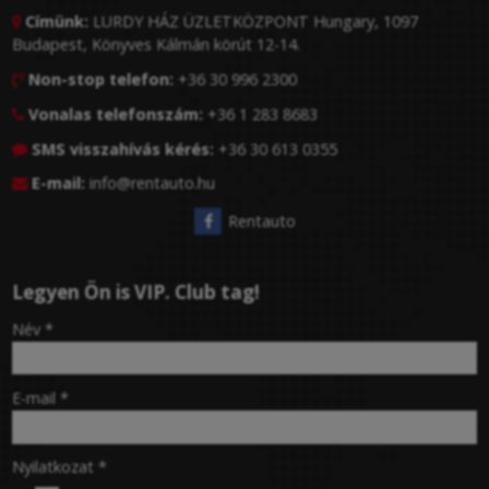
Címünk:
LURDY HÁZ ÜZLETKÖZPONT Hungary, 1097

Budapest, Könyves Kálmán körút 12-14.
Non-stop telefon:
+36 30 996 2300

Vonalas telefonszám:
+36 1 283 8683

SMS visszahívás kérés:
+36 30 613 0355

E-mail:
info@rentauto.hu

Rentauto
Legyen Ön is VIP. Club tag!
-
Név
*
-
E-mail
*
-
Nyilatkozat
*