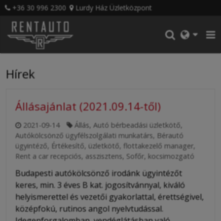
+36 30 996 2300
Lurdy Ház Üzletközpont
Hírek
Állásajánlat (2021.09.14-től)
2021-09-14
Állás
,
Autó bérbeadási üzletkötő
,
Autókölcsönző ügyfélszolgálati munkatárs
,
Bérautó
ügyintéző
,
Értékesítő, üzletkötő
,
flottakezelő manager
,
Rent a car recepciós, asszisztens
,
Sofőr, kocsimozgató
Budapesti autókölcsönző irodánk ügyintézőt
keres, min. 3 éves B kat. jogosítvánnyal, kiváló
helyismerettel és vezetői gyakorlattal, érettségivel,
középfokú, rutinos angol nyelvtudással.
Idegenforgalomban, vendéglátásban való