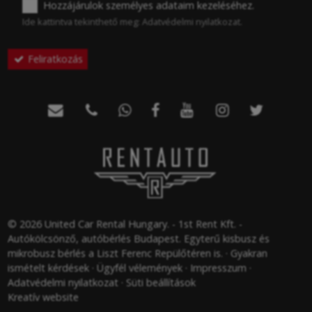
Hozzájárulok személyes adataim kezeléséhez.
Ide kattintva tekinthető meg:
Adatvédelmi nyilatkozat
.
-
Feliratkozás
-







-
-
© 2026 United Car Rental Hungary. - 1st Rent Kft. -
Autókölcsönző, autóbérlés Budapest. Egyterű kisbusz és
mikrobusz bérlés a Liszt Ferenc Repülőtéren is.
Gyakran
ismételt kérdések
Ügyfél vélemények
Impresszum
Adatvédelmi nyilatkozat
Süti beállítások
Kreatív website