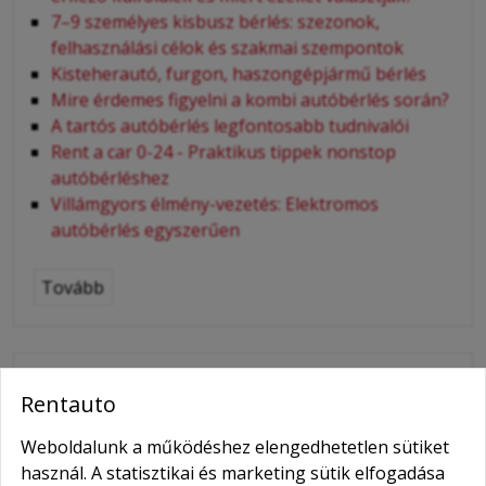
7–9 személyes kisbusz bérlés: szezonok,
felhasználási célok és szakmai szempontok
Kisteherautó, furgon, haszongépjármű bérlés
Mire érdemes figyelni a kombi autóbérlés során?
A tartós autóbérlés legfontosabb tudnivalói
Rent a car 0-24 - Praktikus tippek nonstop
autóbérléshez
Villámgyors élmény-vezetés: Elektromos
autóbérlés egyszerűen
Tovább
Üzenetküldés
Rentauto
-
Név
*
Weboldalunk a működéshez elengedhetetlen sütiket
használ. A statisztikai és marketing sütik elfogadása