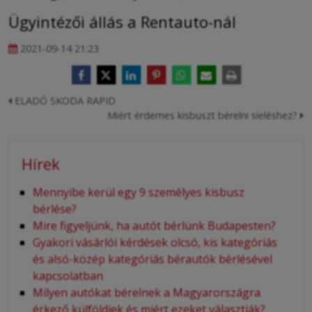
Ügyintézői állás a Rentauto-nál
2021-09-14 21:23
ELADÓ SKODA RAPID
Miért érdemes kisbuszt bérelni síeléshez?
Hírek
Mennyibe kerül egy 9 személyes kisbusz
bérlése?
Mire figyeljünk, ha autót bérlünk Budapesten?
Gyakori vásárlói kérdések olcsó, kis kategóriás
és alsó-közép kategóriás bérautók bérlésével
kapcsolatban
Milyen autókat bérelnek a Magyarországra
érkező külföldiek és miért ezeket választják?