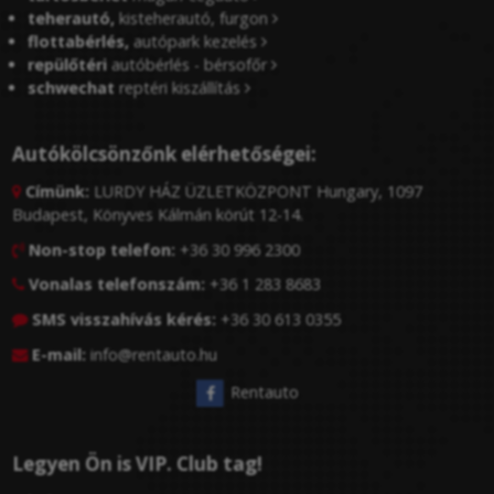
teherautó,
kisteherautó, furgon
flottabérlés,
autópark kezelés
repülőtéri
autóbérlés - bérsofőr
schwechat
reptéri kiszállítás
Autókölcsönzőnk elérhetőségei:
Címünk:
LURDY HÁZ ÜZLETKÖZPONT Hungary, 1097

Budapest, Könyves Kálmán körút 12-14.
Non-stop telefon:
+36 30 996 2300

Vonalas telefonszám:
+36 1 283 8683

SMS visszahívás kérés:
+36 30 613 0355

E-mail:
info@rentauto.hu

Rentauto
Legyen Ön is VIP. Club tag!