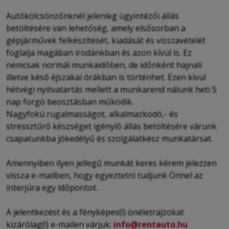
Autókölcsönzőnknél jelenleg ügyintézői állás
betöltésére van lehetőség, amely elsősorban a
gépjárművek felkészítését, kiadását és visszavételét
foglalja magában irodánkban és azon kívül is. Ez
nemcsak normál munkaidőben, de időnként hajnali
illetve késő éjszakai órákban is történhet. Ezen kívül
hétvégi nyitvatartás mellett a munkarend nálunk heti 5
nap forgó beosztásban működik.
Nagyfokú rugalmasságot, alkalmazkodó,- és
stressztűrő készséget igénylő állás betöltésére várunk
csapatunkba jókedélyű és szolgálatkész munkatársat.
Amennyiben ilyen jellegű munkát keres kérem jelezzen
vissza e-mailben, hogy egyeztetni tudjunk Önnel az
interjúra egy időpontot.
A jelentkezést és a fényképes(!) önéletrajzokat
kizárólag(!) e-mailen várjuk:
info@rentauto.hu