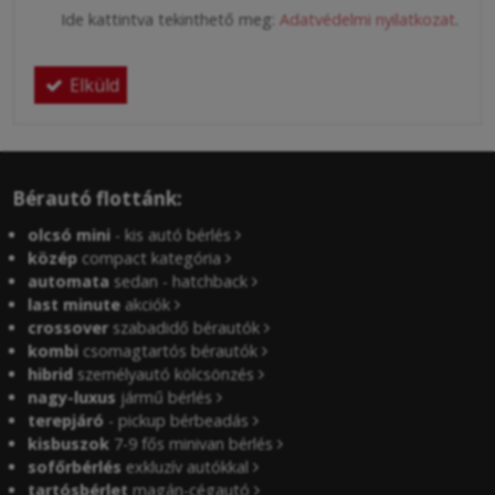
Ide kattintva tekinthető meg:
Adatvédelmi nyilatkozat
.
Elküld
Bérautó flottánk:
olcsó mini
- kis autó bérlés
közép
compact kategória
automata
sedan - hatchback
last minute
akciók
crossover
szabadidő bérautók
kombi
csomagtartós bérautók
hibrid
személyautó kölcsönzés
nagy-luxus
jármű bérlés
terepjáró
- pickup bérbeadás
kisbuszok
7-9 fős minivan bérlés
sofőrbérlés
exkluzív autókkal
tartósbérlet
magán-cégautó