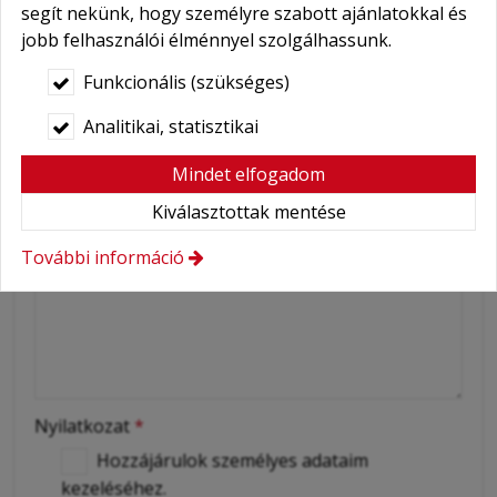
segít nekünk, hogy személyre szabott ajánlatokkal és
-
E-mail
*
jobb felhasználói élménnyel szolgálhassunk.
Funkcionális (szükséges)
-
Telefonszám
*
Analitikai, statisztikai
-
Mindet elfogadom
Üzenet
*
Kiválasztottak mentése
-
További információ
-
-
Nyilatkozat
*
Hozzájárulok személyes adataim
kezeléséhez.