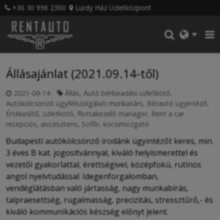
+36 30 996 2300
Lurdy Ház Üzletközpont
Állásajánlat (2021.09.14-től)
2021-09-14
Állás
,
Autó bérbeadási üzletkötő
,
Autókölcsönző ügyfélszolgálati munkatárs
,
Bérautó ügyintéző
,
Értékesítő, üzletkötő
,
flottakezelő manager
,
Rent a car
recepciós, asszisztens
,
Sofőr, kocsimozgató
Budapesti autókölcsönző irodánk ügyintézőt keres, min.
3 éves B kat. jogosítvánnyal, kiváló helyismerettel és
vezetői gyakorlattal, érettségivel, középfokú, rutinos
angol nyelvtudással. Idegenforgalomban,
vendéglátásban való jártasság, nagy munkabírás,
talpraesettség, rugalmasság, precizitás, stressztűrő,- és
kiváló kommunikációs készség előnyt jelent.