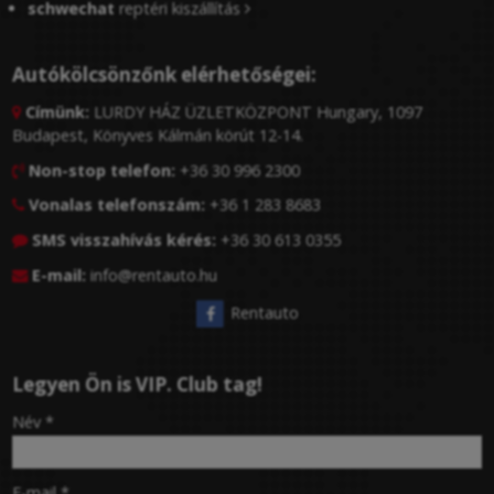
schwechat
reptéri kiszállítás
Autókölcsönzőnk elérhetőségei:
Címünk:
LURDY HÁZ ÜZLETKÖZPONT Hungary, 1097

Budapest, Könyves Kálmán körút 12-14.
Non-stop telefon:
+36 30 996 2300

Vonalas telefonszám:
+36 1 283 8683

SMS visszahívás kérés:
+36 30 613 0355

E-mail:
info@rentauto.hu

Rentauto
Legyen Ön is VIP. Club tag!
-
Név
*
-
E-mail
*