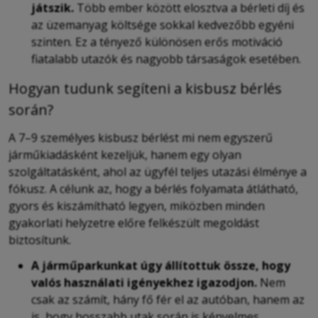
játszik.
Több ember között elosztva a bérleti díj és
az üzemanyag költsége sokkal kedvezőbb egyéni
szinten. Ez a tényező különösen erős motiváció
fiatalabb utazók és nagyobb társaságok esetében.
Hogyan tudunk segíteni a kisbusz bérlés
során?
A 7–9 személyes kisbusz bérlést mi nem egyszerű
járműkiadásként kezeljük, hanem egy olyan
szolgáltatásként, ahol az ügyfél teljes utazási élménye a
fókusz. A célunk az, hogy a bérlés folyamata átlátható,
gyors és kiszámítható legyen, miközben minden
gyakorlati helyzetre előre felkészült megoldást
biztosítunk.
A járműparkunkat úgy állítottuk össze, hogy
valós használati igényekhez igazodjon.
Nem
csak az számít, hány fő fér el az autóban, hanem az
is, hogy hosszabb utak során is kényelmes