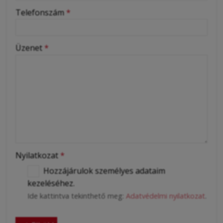
-
Telefonszám
*
-
Üzenet
*
-
-
-
Nyilatkozat
*
Hozzájárulok személyes adataim
kezeléséhez.
Ide kattintva tekinthető meg:
Adatvédelmi nyilatkozat
.