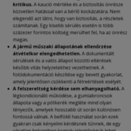
kritikus.
A kaució mértéke és a biztosítás önrésze
közvetlen hatással van a bérlő kockázatára. Nem
elegendő azt látni, hogy van biztosítás, a részletek
számítanak. Egy kisebb sérülés esetén is több
százezer forintos költség merülhet fel, ha az önrész
magas.
A jármű műszaki állapotának ellenőrzése
átvételkor elengedhetetlen.
A dokumentált
sérülések és a valós állapot közötti eltérések
később vitás helyzetekhez vezethetnek. A
fotódokumentáció készítése egy bevett gyakorlat,
amely jelentősen csökkenti a félreértések esélyét.
A felszereltség kérdése sem elhanyagolható.
A
légkondicionáló működése, a gumiabroncsok
állapota vagy a pótkerék megléte mind olyan
tényezők, amelyek hosszabb út során különösen
fontossá válnak. A belföldi használat során ezek
gyakran csak kényelmi kérdésnek tűnnek, de egy
váratlan helyzetben komoly jelentőségük lehet.