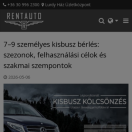
+36 30 996 2300
Lurdy Ház Üzletközpont
7–9 személyes kisbusz bérlés:
szezonok, felhasználási célok és
szakmai szempontok
2026-05-06