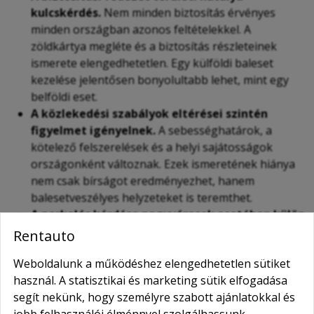
kulcskérdés.
Nem minden biztosítás érvényes
minden országban azonos feltételekkel. A
zöldkártya megléte és a biztosítás részleteinek
ismerete elengedhetetlen. Egy külföldi baleset
kezelése jelentősen bonyolultabb lehet, mint egy
belföldi eset.
A közlekedési szabályok eltérései szintén
figyelmet igényelnek.
A sebességhatárok, a
kötelező felszerelések és a helyi sajátosságok
országonként változnak. Ezek ismeretének hiánya
nem csak bírságot eredményezhet, hanem
balesetveszélyes helyzeteket is teremthet.
A parkolás kérdése nagyvárosok esetében külön
kihívást jelent.
Egy nagyobb méretű járművel
Rentauto
nehezebb parkolóhelyet találni, és a parkolási díjak
Weboldalunk a működéshez elengedhetetlen sütiket
is magasabbak lehetnek. Ez különösen igaz
használ. A statisztikai és marketing sütik elfogadása
turisztikai központokban, ahol a forgalom és a
segít nekünk, hogy személyre szabott ajánlatokkal és
parkolási kapacitás korlátozott.