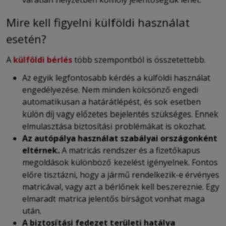
Mire kell figyelni külföldi használat
esetén?
A
külföldi bérlés
több szempontból is összetettebb.
Az egyik legfontosabb kérdés a külföldi használat
engedélyezése. Nem minden kölcsönző engedi
automatikusan a határátlépést, és sok esetben
külön díj vagy előzetes bejelentés szükséges. Ennek
elmulasztása biztosítási problémákat is okozhat.
Az autópálya használat szabályai országonként
eltérnek.
A matricás rendszer és a fizetőkapus
megoldások különböző kezelést igényelnek. Fontos
előre tisztázni, hogy a jármű rendelkezik-e érvényes
matricával, vagy azt a bérlőnek kell beszereznie. Egy
elmaradt matrica jelentős bírságot vonhat maga
után.
A biztosítási fedezet területi hatálya