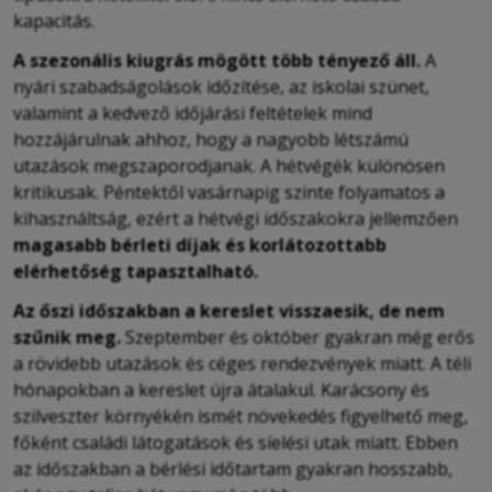
kapacitás.
A szezonális kiugrás mögött több tényező áll.
A
nyári szabadságolások időzítése, az iskolai szünet,
valamint a kedvező időjárási feltételek mind
hozzájárulnak ahhoz, hogy a nagyobb létszámú
utazások megszaporodjanak. A hétvégék különösen
kritikusak. Péntektől vasárnapig szinte folyamatos a
kihasználtság, ezért a hétvégi időszakokra jellemzően
magasabb bérleti díjak és korlátozottabb
elérhetőség tapasztalható.
Az őszi időszakban a kereslet visszaesik, de nem
szűnik meg.
Szeptember és október gyakran még erős
a rövidebb utazások és céges rendezvények miatt. A téli
hónapokban a kereslet újra átalakul. Karácsony és
szilveszter környékén ismét növekedés figyelhető meg,
főként családi látogatások és síelési utak miatt. Ebben
az időszakban a bérlési időtartam gyakran hosszabb,