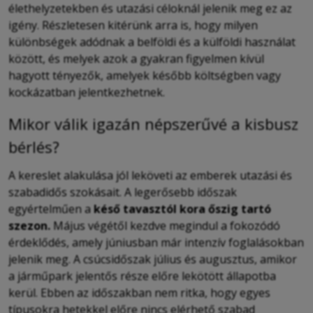
élethelyzetekben és utazási céloknál jelenik meg ez az
igény. Részletesen kitérünk arra is, hogy milyen
különbségek adódnak a belföldi és a külföldi használat
között, és melyek azok a gyakran figyelmen kívül
hagyott tényezők, amelyek később költségben vagy
kockázatban jelentkezhetnek.
Mikor válik igazán népszerűvé a kisbusz
bérlés?
A kereslet alakulása jól leköveti az emberek utazási és
szabadidős szokásait. A legerősebb időszak
egyértelműen a
késő tavasztól kora őszig tartó
szezon.
Május végétől kezdve megindul a fokozódó
érdeklődés, amely júniusban már intenzív foglalásokban
jelenik meg. A csúcsidőszak július és augusztus, amikor
a járműpark jelentős része előre lekötött állapotba
kerül. Ebben az időszakban nem ritka, hogy egyes
típusokra hetekkel előre nincs elérhető szabad