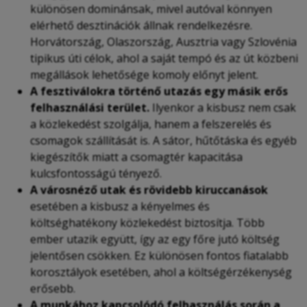
különösen dominánsak, mivel autóval könnyen
elérhető desztinációk állnak rendelkezésre.
Horvátország, Olaszország, Ausztria vagy Szlovénia
tipikus úti célok, ahol a saját tempó és az út közbeni
megállások lehetősége komoly előnyt jelent.
A fesztiválokra történő utazás egy másik erős
felhasználási terület.
Ilyenkor a kisbusz nem csak
a közlekedést szolgálja, hanem a felszerelés és
csomagok szállítását is. A sátor, hűtőtáska és egyéb
kiegészítők miatt a csomagtér kapacitása
kulcsfontosságú tényező.
A városnéző utak és rövidebb kiruccanások
esetében a kisbusz a kényelmes és
költséghatékony közlekedést biztosítja. Több
ember utazik együtt, így az egy főre jutó költség
jelentősen csökken. Ez különösen fontos fiatalabb
korosztályok esetében, ahol a költségérzékenység
erősebb.
A munkához kapcsolódó felhasználás során a