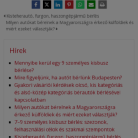
Kisteherautó, furgon, haszongépjármű bérlés
Milyen autókat bérelnek a Magyarországra érkező külföldiek és
miért ezeket választják?
Hírek
Mennyibe kerül egy 9 személyes kisbusz
bérlése?
Mire figyeljünk, ha autót bérlünk Budapesten?
Gyakori vásárlói kérdések olcsó, kis kategóriás
és alsó-közép kategóriás bérautók bérlésével
kapcsolatban
Milyen autókat bérelnek a Magyarországra
érkező külföldiek és miért ezeket választják?
7–9 személyes kisbusz bérlés: szezonok,
felhasználási célok és szakmai szempontok
Kisteherautó, furgon, haszongépjármű bérlés