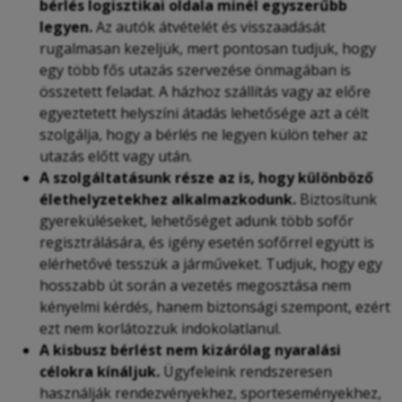
bérlés logisztikai oldala minél egyszerűbb
legyen.
Az autók átvételét és visszaadását
rugalmasan kezeljük, mert pontosan tudjuk, hogy
egy több fős utazás szervezése önmagában is
összetett feladat. A házhoz szállítás vagy az előre
egyeztetett helyszíni átadás lehetősége azt a célt
szolgálja, hogy a bérlés ne legyen külön teher az
utazás előtt vagy után.
A szolgáltatásunk része az is, hogy különböző
élethelyzetekhez alkalmazkodunk.
Biztosítunk
gyereküléseket, lehetőséget adunk több sofőr
regisztrálására, és igény esetén sofőrrel együtt is
elérhetővé tesszük a járműveket. Tudjuk, hogy egy
hosszabb út során a vezetés megosztása nem
kényelmi kérdés, hanem biztonsági szempont, ezért
ezt nem korlátozzuk indokolatlanul.
A kisbusz bérlést nem kizárólag nyaralási
célokra kínáljuk.
Ügyfeleink rendszeresen
használják rendezvényekhez, sporteseményekhez,