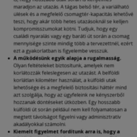
maradjon az utazás. A tágas belső tér, a variálható
ülések és a megfelelő csomagtér-kapacitás lehetővé
teszi, hogy akár több hetes utazásoknál se kelljen
kompromisszumokat kötni. Tudjuk, hogy egy
családi nyaralás vagy egy baráti út során a csomag
mennyisége szinte mindig több a tervezettnél, ezért
ezt a gyakorlatban is figyelembe vesszük.
A működésünk egyik alapja a rugalmasság.
Olyan feltételeket biztosítunk, amelyek nem
korlátozzák feleslegesen az utazást. A belföldi
korlátlan kilométer használat, a külföldi utak
lehetősége és a megfelelő biztosítási háttér mind
azt szolgálja, hogy az ügyfeleink ne kényszerből
hozzanak döntéseket útközben. Egy hosszabb
külföldi út során például nem kell folyamatosan a
megtett távolságot figyelni vagy adminisztratív
akadályokkal számolni.
Kiemelt figyelmet fordítunk arra is, hogy a