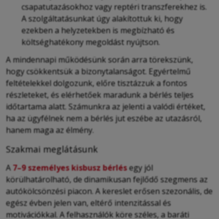
csapatutazásokhoz vagy reptéri transzferekhez is.
A szolgáltatásunkat úgy alakítottuk ki, hogy
ezekben a helyzetekben is megbízható és
költséghatékony megoldást nyújtson.
A mindennapi működésünk során arra törekszünk,
hogy csökkentsük a bizonytalanságot. Egyértelmű
feltételekkel dolgozunk, előre tisztázzuk a fontos
részleteket, és elérhetőek maradunk a bérlés teljes
időtartama alatt. Számunkra az jelenti a valódi értéket,
ha az ügyfélnek nem a bérlés jut eszébe az utazásról,
hanem maga az élmény.
Szakmai meglátásunk
A
7–9 személyes kisbusz bérlés
egy jól
körülhatárolható, de dinamikusan fejlődő szegmens az
autókölcsönzési piacon. A kereslet erősen szezonális, de
egész évben jelen van, eltérő intenzitással és
motivációkkal. A felhasználók köre széles, a baráti