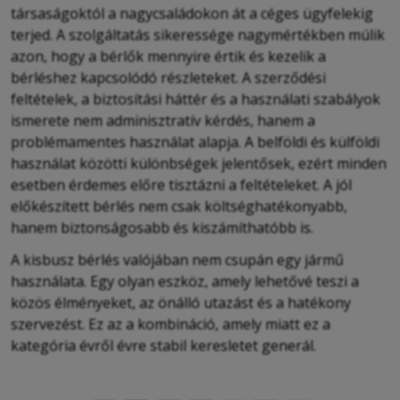
társaságoktól a nagycsaládokon át a céges ügyfelekig
terjed. A szolgáltatás sikeressége nagymértékben múlik
azon, hogy a bérlők mennyire értik és kezelik a
bérléshez kapcsolódó részleteket. A szerződési
feltételek, a biztosítási háttér és a használati szabályok
ismerete nem adminisztratív kérdés, hanem a
problémamentes használat alapja. A belföldi és külföldi
használat közötti különbségek jelentősek, ezért minden
esetben érdemes előre tisztázni a feltételeket. A jól
előkészített bérlés nem csak költséghatékonyabb,
hanem biztonságosabb és kiszámíthatóbb is.
A kisbusz bérlés valójában nem csupán egy jármű
használata. Egy olyan eszköz, amely lehetővé teszi a
közös élményeket, az önálló utazást és a hatékony
szervezést. Ez az a kombináció, amely miatt ez a
kategória évről évre stabil keresletet generál.