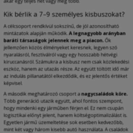
akár egy teljes hét vagy még több.
Kik bérlik a 7–9 személyes kisbuszokat?
A célcsoport rendkívül sokszínű, de jól azonosítható
mintázatok alapján működik.
A legnagyobb arányban
baráti társaságok jelennek meg a piacon.
Ők
jellemzően közös élményeket keresnek, legyen szó
nyaralásról, fesztiválról vagy egy hosszabb hétvégi
kiruccanásról. Számukra a kisbusz nem csak közlekedési
eszköz, hanem az utazás része. Az együtt töltött idő már
az indulás pillanatától elkezdődik, és ez jelentős értéket
képvisel.
A második meghatározó csoport a
nagycsaládok köre.
Több generáció utazik együtt, ahol fontos szempont,
hogy mindenki egy járműben férjen el. Ez nem csupán
logisztikai előnyt jelent, hanem költségoptimalizálást is.
Egyetlen jármű üzemeltetése sok esetben kedvezőbb,
mint két vagy három kisebb autó használata. A családok