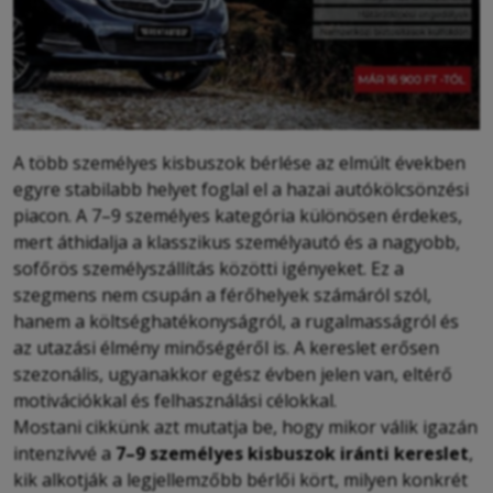
A több személyes kisbuszok bérlése az elmúlt években
egyre stabilabb helyet foglal el a hazai autókölcsönzési
piacon. A 7–9 személyes kategória különösen érdekes,
mert áthidalja a klasszikus személyautó és a nagyobb,
sofőrös személyszállítás közötti igényeket. Ez a
szegmens nem csupán a férőhelyek számáról szól,
hanem a költséghatékonyságról, a rugalmasságról és
az utazási élmény minőségéről is. A kereslet erősen
szezonális, ugyanakkor egész évben jelen van, eltérő
motivációkkal és felhasználási célokkal.
Mostani cikkünk azt mutatja be, hogy mikor válik igazán
intenzívvé a
7–9 személyes kisbuszok iránti kereslet
,
kik alkotják a legjellemzőbb bérlői kört, milyen konkrét