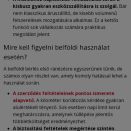
kisbusz gyakran eszközszállításra is szolgál.
Bár
nem klasszikus áruszállító, de kisebb volumenű
felszerelések mozgatására alkalmas. Ez a kettős
funkció sok vállalkozás számára praktikus
megoldást jelent.
Mire kell figyelni belföldi használat
esetén?
A belföldi bérlés első ránézésre egyszerűnek tűnik, de
számos olyan részlet van, amely komoly hatással lehet a
használat során.
A szerződés feltételeinek pontos ismerete
alapvető.
A kilométer korlátozás kérdése gyakran
alulértékelt tényező. Sok esetben napi limit kerül
meghatározásra, amelynek túllépése jelentős
többletköltséget eredményezhet.
A biztosítási feltételek megértése szintén