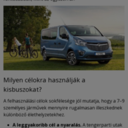
Milyen célokra használják a
kisbuszokat?
A felhasználási célok sokfélesége jól mutatja, hogy a 7–9
személyes járművek mennyire rugalmasan illeszkednek
különböző élethelyzetekhez.
A leggyakoribb cél a nyaralás.
A tengerparti utak