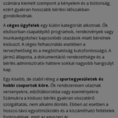
számára kiemelt szempont a kényelem és a biztonság,
ezért gyakran hosszabb bérlési időszakban
gondolkodnak.
A
céges ügyfelek
egy külön kategóriát alkotnak. Ők
elsősorban csapatépítő programok, rendezvények vagy
munkavégzéshez kapcsolódó utazások miatt bérelnek
kisbuszt. A céges felhasználás esetében a
tervezhetőség és a megbízhatóság kulcsfontosságú. A
jármű állapota, a dokumentáció rendezettsége és a
bérlés adminisztratív háttere sokkal nagyobb hangsúlyt
kap.
Egy kisebb, de stabil réteg a
sportegyesületek és
hobbi csoportok köre.
Ők rendszeresen utaznak
versenyekre, edzőtáborokba vagy eseményekre.
Számukra a kisbusz bérlés gyakran visszatérő
szolgáltatás, nem alkalmi döntés. Ebben az esetben a
hosszú távú együttműködés és a kiszámítható feltételek
fontosabbak, mint az egyszeri ár.