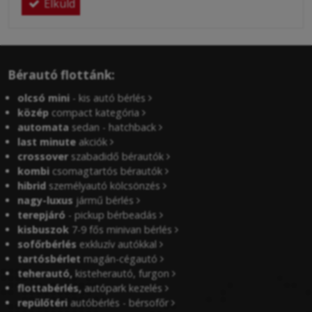
Elküld
Bérautó flottánk:
olcsó mini
- kis autó bérlés
közép
compact kategória
automata
sedan - hatchback
last minute
akciók
crossover
szabadidő bérautók
kombi
csomagtartós bérautók
hibrid
személyautó kölcsönzés
nagy-luxus
jármű bérlés
terepjáró
- pickup bérbeadás
kisbuszok
7-9 fős minivan bérlés
sofőrbérlés
exkluzív autókkal
tartósbérlet
magán-cégautó
teherautó,
kisteherautó, furgon
flottabérlés,
autópark kezelés
repülőtéri
autóbérlés - bérsofőr